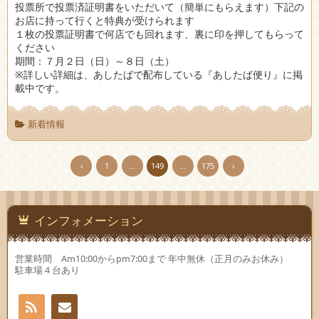
投票所で投票済証明書をいただいて（簡単にもらえます）下記の
お店に持って行くと特典が受けられます
１枚の投票証明書で何店でも回れます、裏に印を押してもらって
ください
期間：７月２日（日）～８日（土）
※詳しい詳細は、あしたばで配布している『あしたば便り』に掲
載中です。
新着情報
‹
1
…
149
…
175
›
インフォメーション
営業時間 Am10:00からpm7:00まで 年中無休（正月のみお休み）
駐車場４台あり
RSS