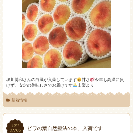
堀川博和さんの白鳳が入荷しています
甘さ
今年も高温に負
けず、安定の美味しさでお届けです
山梨より
新着情報
2017
2017
ビワの葉自然療法の本、入荷です
07/05
07/05