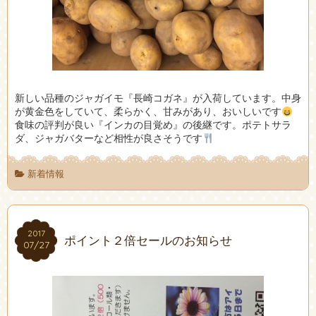
新しい品種のジャガイモ『長崎コガネ』が入荷しています。中身
が黄金色をしていて、柔らかく、甘みがあり、おいしいです
食味の評判が良い『インカの目覚め』の後継です。ポテトサラ
ダ、ジャガバターなど相性が良さそうです
新着情報
2017
2017
ポイント２倍セールのお知らせ
07/27
07/27