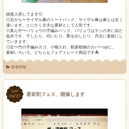
雑貨入荷してます🙂
◎右から〜サイザル麻のトートバック、サイザル麻は麻とは全く
違います。とにかく丈夫な素材として人気です。
◎真ん中〜バリュウの手編みバック、バリュウはヤシの木に似た
低木です、干したり、叩いたり、艶を出したり、丹念に素材にし
ていきます。
◎左〜竹の手編みカゴ、小物入れ、観葉植物のカバーupに。
素材いろいろ、どちらもフェアトレード商品です🏝
新着情報
2017
2017
選挙割フェス、開催します
06/27
06/27