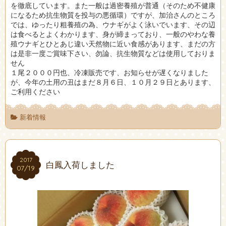
を徹底しています。また一般は過密養殖が普通（そのため不健康
になるため抗生物質を投与の悪循環）ですが、加治さんのところ
では、ゆったり粗養殖の為、ウナギがよく泳いでいます、その辺
は食べるとよくわかります、身が締まっており、一般のやわな養
殖ウナギとひとあじ違い天然物に近い食感があります、まだの方
は是非一度ご賞味下さい、勿論、抗生物質などは使用しておりま
せん
１尾２０００円也、冷凍販売です、お知らせが遅くなりました
が、今年の土用の丑はまだ８月６日、１０月２９日とあります、
ご利用ください
新着情報
2017
2017
白鳳入荷しました
07/19
07/19