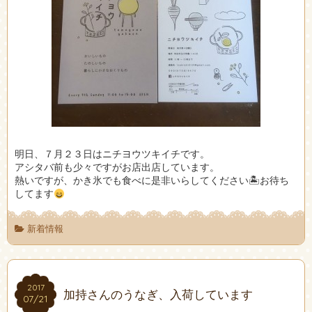
明日、７月２３日はニチヨウツキイチです。
アシタバ前も少々ですがお店出店しています。
熱いですが、かき氷でも食べに是非いらしてください🏝お待ち
してます
新着情報
2017
2017
加持さんのうなぎ、入荷しています
07/21
07/21