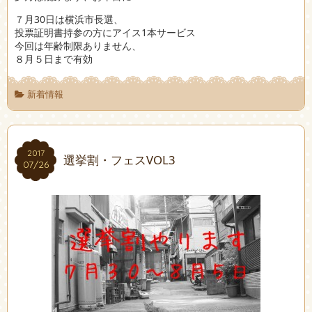
７月30日は横浜市長選、
投票証明書持参の方にアイス1本サービス
今回は年齢制限ありません、
８月５日まで有効
新着情報
2017
2017
選挙割・フェスVOL3
07/26
07/26