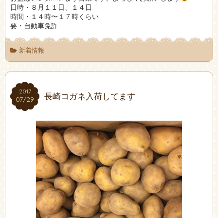
日時・８月１１日、１４日
時間・１４時〜１７時くらい
要・自動車免許
新着情報
2017
2017
長崎コガネ入荷してます
07/29
07/29