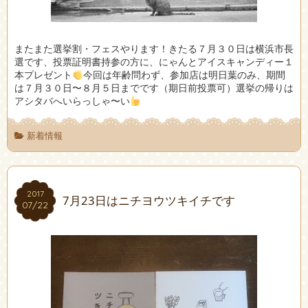
またまた選挙割・フェスやります！きたる７月３０日は横浜市長
選です、投票証明書持参の方に、にゃんとアイスキャンディー１
本プレゼント
今回は年齢問わず、参加店は明日葉のみ、期間
は７月３０日〜８月５日までです（期日前投票可）選挙の帰りは
アシタバへいらっしゃ〜い
新着情報
2017
2017
7月23日はニチヨウツキイチです
07/22
07/22