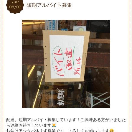
2017
2017
短期アルバイト募集
08/02
08/02
配達、短期アルバイト募集しています！ご興味ある方がいました
ら連絡お待ちしています
お盆はアシタバ休まず営業です、よろしくお願いします