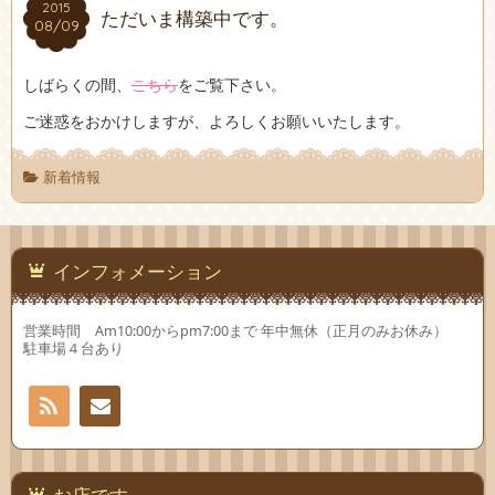
2015
2015
ただいま構築中です。
08/09
08/09
しばらくの間、
こちら
をご覧下さい。
ご迷惑をおかけしますが、よろしくお願いいたします。
新着情報
インフォメーション
営業時間 Am10:00からpm7:00まで 年中無休（正月のみお休み）
駐車場４台あり
RSS
お問
い合