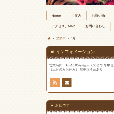
Home
ご案内
お買い物
アクセス、MAP
お問い合わせ
>
2021年
>
1月
インフォメーション
営業時間 Am10:00からpm7:00まで 年中
（正月のみお休み） 駐車場４台あり
RSS
お問
い合
お店です
わせ