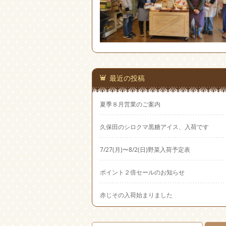
最近の投稿
夏季８月営業のご案内
久保田のシロクマ黒糖アイス、入荷です
7/27(月)〜8/2(日)野菜入荷予定表
ポイント２倍セールのお知らせ
赤じその入荷始まりました