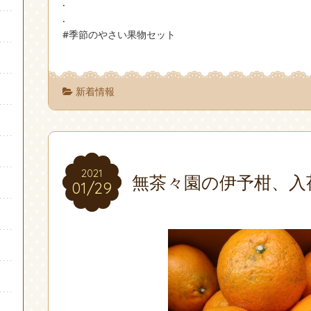
.
.
#季節のやさい果物セット
新着情報
2021
2021
無茶々園の伊予柑、入
01/29
01/29