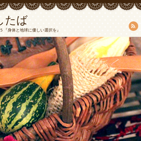
したば
5015 『身体と地球に優しい選択を』
RSS