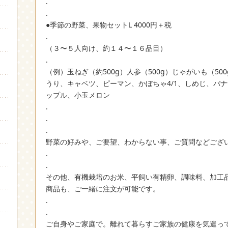
.
.
●季節の野菜、果物セットL 4000円＋税
.
（３〜５人向け、約１４〜１６品目）
.
（例）玉ねぎ（約500g）人参（500g）じゃがいも（5
うり、キャベツ、ピーマン、かぼちゃ4/1、しめじ、バ
ップル、小玉メロン
.
.
.
野菜の好みや、ご要望、わからない事、ご質問などござ
.
.
その他、有機栽培のお米、平飼い有精卵、調味料、加工
商品も、ご一緒に注文が可能です。
.
.
ご自身やご家庭で。離れて暮らすご家族の健康を気遣っ