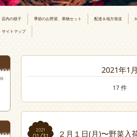
店内の様子
季節のお野菜、果物セット
配達＆地方発送
I
サイトマップ
2021年1
無休
17 件
2021
2021
２月１日(月)〜野菜入
01/31
01/31