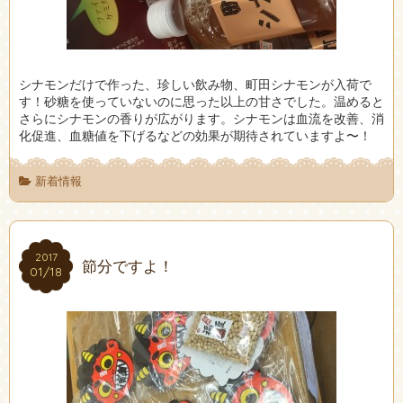
シナモンだけで作った、珍しい飲み物、町田シナモンが入荷で
す！砂糖を使っていないのに思った以上の甘さでした。温めると
さらにシナモンの香りが広がります。シナモンは血流を改善、消
化促進、血糖値を下げるなどの効果が期待されていますよ〜！
新着情報
2017
2017
節分ですよ！
01/18
01/18