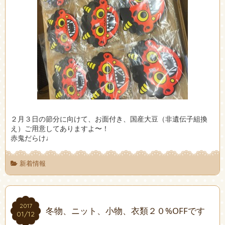
２月３日の節分に向けて、お面付き、国産大豆（非遺伝子組換
え）ご用意してありますよ〜！
赤鬼だらけ♩
新着情報
2017
2017
冬物、ニット、小物、衣類２０%OFFです
01/12
01/12