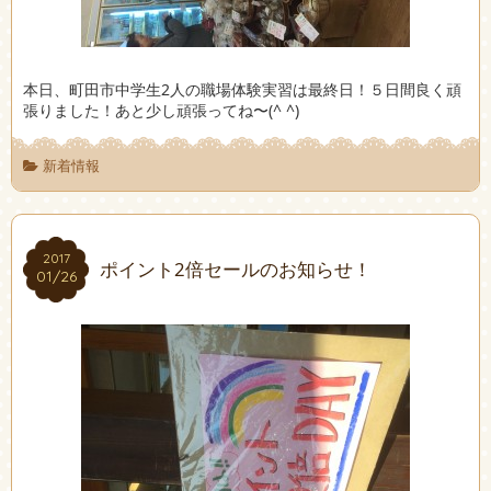
本日、町田市中学生2人の職場体験実習は最終日！５日間良く頑
張りました！あと少し頑張ってね〜(^ ^)
新着情報
2017
2017
ポイント2倍セールのお知らせ！
01/26
01/26