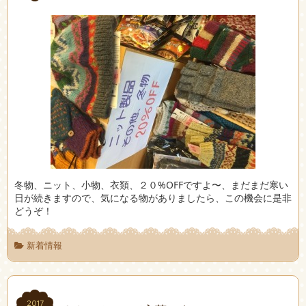
冬物、ニット、小物、衣類、２０%OFFですよ〜、まだまだ寒い
日が続きますので、気になる物がありましたら、この機会に是非
どうぞ！
新着情報
2017
2017