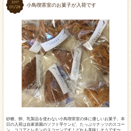
2017
2017
小鳥喫茶室のお菓子が入荷です
01/28
01/28
砂糖、卵、乳製品を使わない小鳥喫茶室の体に優しいお菓子。本
日の入荷は自家菜園のソフト芋ケンピ、たっぷりナッツのスコー
ン、ココアとレモンのスコーンです！どれも美味しそうです〜