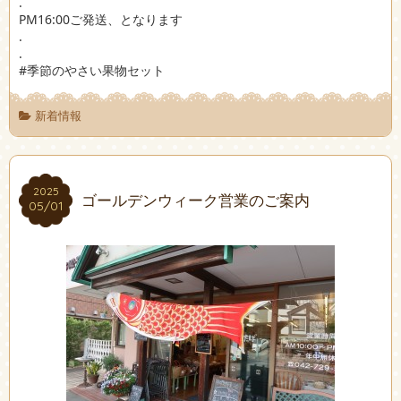
.
PM16:00ご発送、となります
.
.
#季節のやさい果物セット
新着情報
2025
2025
ゴールデンウィーク営業のご案内
05/01
05/01