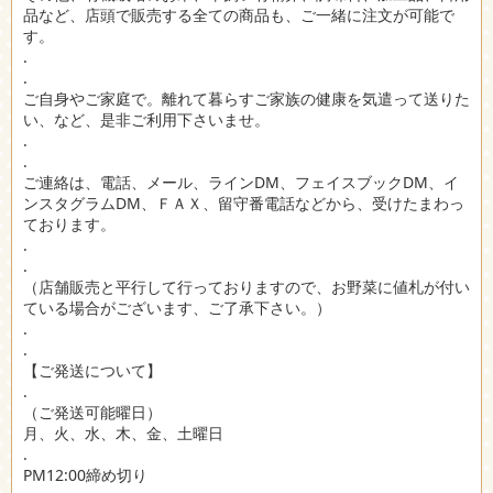
品など、店頭で販売する全ての商品も、ご一緒に注文が可能で
す。
.
.
ご自身やご家庭で。離れて暮らすご家族の健康を気遣って送りた
い、など、是非ご利用下さいませ。
.
.
ご連絡は、電話、メール、ラインDM、フェイスブックDM、イ
ンスタグラムDM、ＦＡＸ、留守番電話などから、受けたまわっ
ております。
.
.
（店舗販売と平行して行っておりますので、お野菜に値札が付い
ている場合がございます、ご了承下さい。）
.
.
【ご発送について】
.
（ご発送可能曜日）
月、火、水、木、金、土曜日
.
PM12:00締め切り