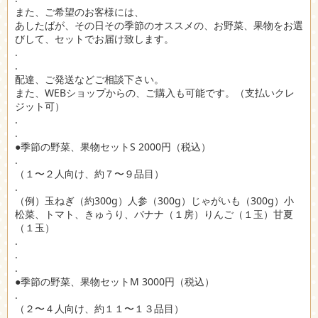
また、ご希望のお客様には、
あしたばが、その日その季節のオススメの、お野菜、果物をお選
びして、セットでお届け致します。
.
.
配達、ご発送などご相談下さい。
また、WEBショップからの、ご購入も可能です。（支払いクレ
ジット可）
.
.
●季節の野菜、果物セットS 2000円（税込）
.
（１〜２人向け、約７〜９品目）
.
（例）玉ねぎ（約300g）人参（300g）じゃがいも（300g）小
松菜、トマト、きゅうり、バナナ（１房）りんご（１玉）甘夏
（１玉）
.
.
.
●季節の野菜、果物セットM 3000円（税込）
.
（２〜４人向け、約１１〜１３品目）