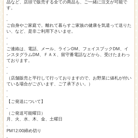
品など、店頭で販売する全ての商品も、ご一緒に注文が可能で
す。
.
.
ご自身やご家庭で。離れて暮らすご家族の健康を気遣って送りた
い、など、是非ご利用下さいませ。
.
.
ご連絡は、電話、メール、ラインDM、フェイスブックDM、イ
ンスタグラムDM、ＦＡＸ、留守番電話などから、受けたまわっ
ております。
.
.
（店舗販売と平行して行っておりますので、お野菜に値札が付い
ている場合がございます、ご了承下さい。）
.
.
【ご発送について】
.
（ご発送可能曜日）
月、火、水、木、金、土曜日
.
PM12:00締め切り
.