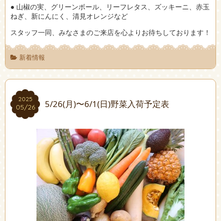
● 山椒の実、グリーンボール、リーフレタス、ズッキーニ、赤玉
ねぎ、新にんにく、清見オレンジなど
スタッフ一同、みなさまのご来店を心よりお待ちしております！
新着情報
2025
2025
5/26(月)〜6/1(日)野菜入荷予定表
05/26
05/26