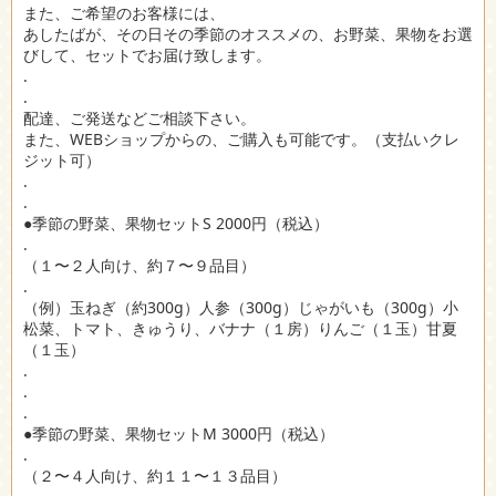
また、ご希望のお客様には、
あしたばが、その日その季節のオススメの、お野菜、果物をお選
びして、セットでお届け致します。
.
.
配達、ご発送などご相談下さい。
また、WEBショップからの、ご購入も可能です。（支払いクレ
ジット可）
.
.
●季節の野菜、果物セットS 2000円（税込）
.
（１〜２人向け、約７〜９品目）
.
（例）玉ねぎ（約300g）人参（300g）じゃがいも（300g）小
松菜、トマト、きゅうり、バナナ（１房）りんご（１玉）甘夏
（１玉）
.
.
.
●季節の野菜、果物セットM 3000円（税込）
.
（２〜４人向け、約１１〜１３品目）