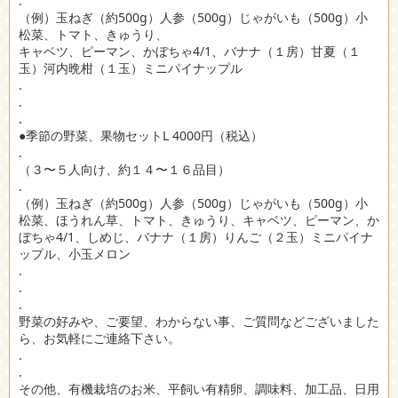
.
（例）玉ねぎ（約500g）人参（500g）じゃがいも（500g）小
松菜、トマト、きゅうり、
キャベツ、ピーマン、かぼちゃ4/1、バナナ（１房）甘夏（１
玉）河内晩柑（１玉）ミニパイナップル
.
.
.
●季節の野菜、果物セットL 4000円（税込）
.
（３〜５人向け、約１４〜１６品目）
.
（例）玉ねぎ（約500g）人参（500g）じゃがいも（500g）小
松菜、ほうれん草、トマト、きゅうり、キャベツ、ピーマン、か
ぼちゃ4/1、しめじ、バナナ（１房）りんご（２玉）ミニパイナ
ップル、小玉メロン
.
.
.
野菜の好みや、ご要望、わからない事、ご質問などございました
ら、お気軽にご連絡下さい。
.
.
その他、有機栽培のお米、平飼い有精卵、調味料、加工品、日用