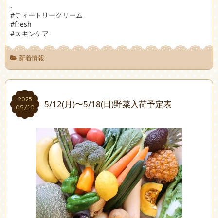
.
#ティートリークリーム
#fresh
#スキンケア
新着情報
2025
2025
5/12(月)〜5/18(日)野菜入荷予定表
05/10
05/10