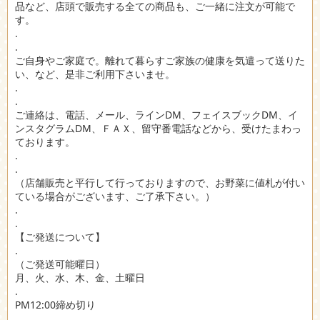
品など、店頭で販売する全ての商品も、ご一緒に注文が可能で
す。
.
.
ご自身やご家庭で。離れて暮らすご家族の健康を気遣って送りた
い、など、是非ご利用下さいませ。
.
.
ご連絡は、電話、メール、ラインDM、フェイスブックDM、イ
ンスタグラムDM、ＦＡＸ、留守番電話などから、受けたまわっ
ております。
.
.
（店舗販売と平行して行っておりますので、お野菜に値札が付い
ている場合がございます、ご了承下さい。）
.
.
【ご発送について】
.
（ご発送可能曜日）
月、火、水、木、金、土曜日
.
PM12:00締め切り
.