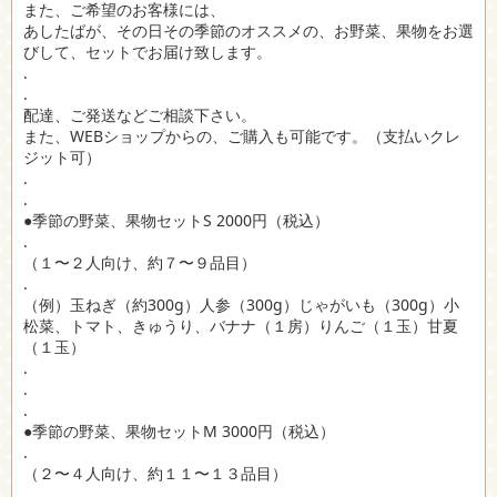
また、ご希望のお客様には、
あしたばが、その日その季節のオススメの、お野菜、果物をお選
びして、セットでお届け致します。
.
.
配達、ご発送などご相談下さい。
また、WEBショップからの、ご購入も可能です。（支払いクレ
ジット可）
.
.
●季節の野菜、果物セットS 2000円（税込）
.
（１〜２人向け、約７〜９品目）
.
（例）玉ねぎ（約300g）人参（300g）じゃがいも（300g）小
松菜、トマト、きゅうり、バナナ（１房）りんご（１玉）甘夏
（１玉）
.
.
.
●季節の野菜、果物セットM 3000円（税込）
.
（２〜４人向け、約１１〜１３品目）
.