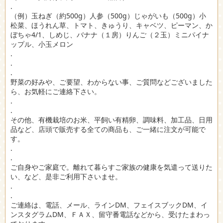
.
（例）玉ねぎ（約500g）人参（500g）じゃがいも（500g）小
松菜、ほうれん草、トマト、きゅうり、キャベツ、ピーマン、か
ぼちゃ4/1、しめじ、バナナ（１房）りんご（２玉）ミニパイナ
ップル、小玉メロン
.
.
.
野菜の好みや、ご要望、わからない事、ご質問などございました
ら、お気軽にご連絡下さい。
.
.
その他、有機栽培のお米、平飼い有精卵、調味料、加工品、日用
品など、店頭で販売する全ての商品も、ご一緒に注文が可能で
す。
.
.
ご自身やご家庭で。離れて暮らすご家族の健康を気遣って送りた
い、など、是非ご利用下さいませ。
.
.
ご連絡は、電話、メール、ラインDM、フェイスブックDM、イ
ンスタグラムDM、ＦＡＸ、留守番電話などから、受けたまわっ