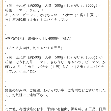
.
（例）玉ねぎ（約500g）人参（500g）じゃがいも（500g）小
松菜、トマト、きゅうり、
キャベツ、ピーマン、かぼちゃ4/1、バナナ（１房）甘夏（１
玉）河内晩柑（１玉）ミニパイナップル
.
.
.
●季節の野菜、果物セットL 4000円（税込）
.
（３〜５人向け、約１４〜１６品目）
.
（例）玉ねぎ（約500g）人参（500g）じゃがいも（500g）小
松菜、ほうれん草、トマト、きゅうり、キャベツ、ピーマン、か
ぼちゃ4/1、しめじ、バナナ（１房）りんご（２玉）ミニパイナ
ップル、小玉メロン
.
.
.
野菜の好みや、ご要望、わからない事、ご質問などございました
ら、お気軽にご連絡下さい。
.
.
その他、有機栽培のお米、平飼い有精卵、調味料、加工品、日用