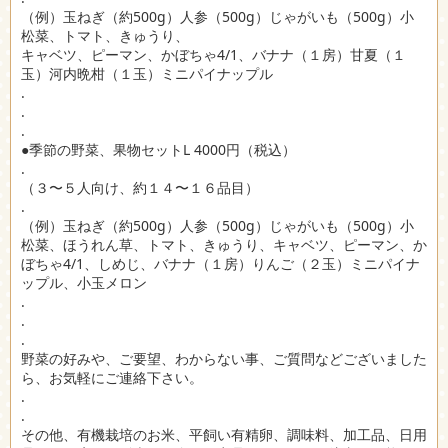
（例）玉ねぎ（約500g）人参（500g）じゃがいも（500g）小
松菜、トマト、きゅうり、
キャベツ、ピーマン、かぼちゃ4/1、バナナ（１房）甘夏（１
玉）河内晩柑（１玉）ミニパイナップル
.
.
.
●季節の野菜、果物セットL 4000円（税込）
.
（３〜５人向け、約１４〜１６品目）
.
（例）玉ねぎ（約500g）人参（500g）じゃがいも（500g）小
松菜、ほうれん草、トマト、きゅうり、キャベツ、ピーマン、か
ぼちゃ4/1、しめじ、バナナ（１房）りんご（２玉）ミニパイナ
ップル、小玉メロン
.
.
.
野菜の好みや、ご要望、わからない事、ご質問などございました
ら、お気軽にご連絡下さい。
.
.
その他、有機栽培のお米、平飼い有精卵、調味料、加工品、日用