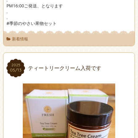
PM16:00ご発送、となります
.
.
#季節のやさい果物セット
新着情報
2025
2025
ティートリークリーム入荷です
05/13
05/13