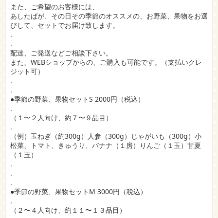
また、ご希望のお客様には、
あしたばが、その日その季節のオススメの、お野菜、果物をお選
びして、セットでお届け致します。
.
.
配達、ご発送などご相談下さい。
また、WEBショップからの、ご購入も可能です。（支払いクレ
ジット可）
.
.
●季節の野菜、果物セットS 2000円（税込）
.
（１〜２人向け、約７〜９品目）
.
（例）玉ねぎ（約300g）人参（300g）じゃがいも（300g）小
松菜、トマト、きゅうり、バナナ（１房）りんご（１玉）甘夏
（１玉）
.
.
.
●季節の野菜、果物セットM 3000円（税込）
.
（２〜４人向け、約１１〜１３品目）