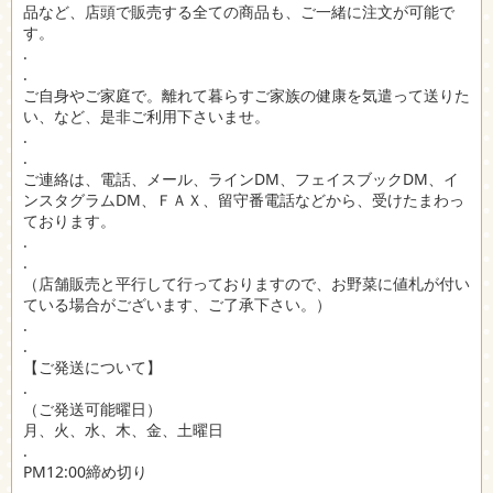
品など、店頭で販売する全ての商品も、ご一緒に注文が可能で
す。
.
.
ご自身やご家庭で。離れて暮らすご家族の健康を気遣って送りた
い、など、是非ご利用下さいませ。
.
.
ご連絡は、電話、メール、ラインDM、フェイスブックDM、イ
ンスタグラムDM、ＦＡＸ、留守番電話などから、受けたまわっ
ております。
.
.
（店舗販売と平行して行っておりますので、お野菜に値札が付い
ている場合がございます、ご了承下さい。）
.
.
【ご発送について】
.
（ご発送可能曜日）
月、火、水、木、金、土曜日
.
PM12:00締め切り
.