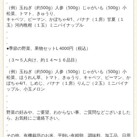
.
（例）玉ねぎ（約500g）人参（500g）じゃがいも（500g）小
松菜、トマト、きゅうり、
キャベツ、ピーマン、かぼちゃ4/1、バナナ（１房）甘夏（１
玉）河内晩柑（１玉）ミニパイナップル
.
.
.
●季節の野菜、果物セットL 4000円（税込）
.
（３〜５人向け、約１４〜１６品目）
.
（例）玉ねぎ（約500g）人参（500g）じゃがいも（500g）小
松菜、ほうれん草、トマト、きゅうり、キャベツ、ピーマン、か
ぼちゃ4/1、しめじ、バナナ（１房）りんご（２玉）ミニパイナ
ップル、小玉メロン
.
.
.
野菜の好みや、ご要望、わからない事、ご質問などございました
ら、お気軽にご連絡下さい。
.
.
その他、有機栽培のお米、平飼い有精卵、調味料、加工品、日用