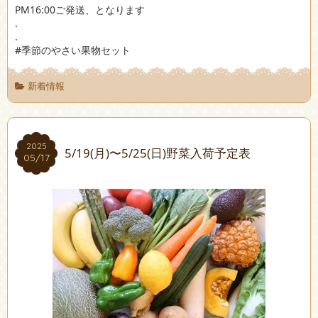
PM16:00ご発送、となります
.
.
#季節のやさい果物セット
新着情報
2025
2025
5/19(月)〜5/25(日)野菜入荷予定表
05/17
05/17