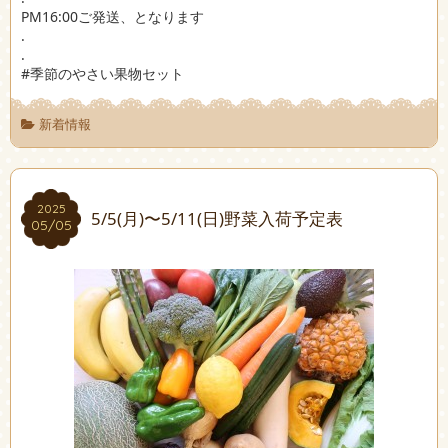
PM16:00ご発送、となります
.
.
#季節のやさい果物セット
新着情報
2025
2025
5/5(月)〜5/11(日)野菜入荷予定表
05/05
05/05