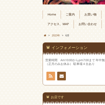
Home
ご案内
お買い物
アクセス、MAP
お問い合わせ
>
2023年
>
6月
インフォメーション
営業時間 Am10:00からpm7:00まで 年中
（正月のみお休み） 駐車場４台あり
RSS
お問
い合
お店です
わせ