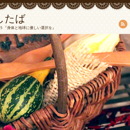
したば
5015 『身体と地球に優しい選択を』
RSS