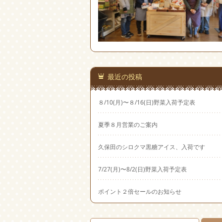
最近の投稿
８/10(月)〜８/16(日)野菜入荷予定表
夏季８月営業のご案内
久保田のシロクマ黒糖アイス、入荷です
7/27(月)〜8/2(日)野菜入荷予定表
ポイント２倍セールのお知らせ