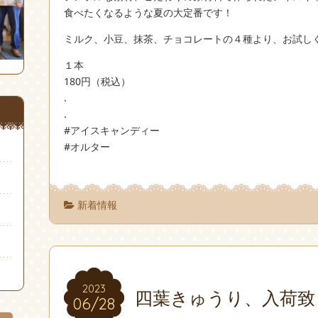
食べたくなるような夏の大定番です！
ミルク、小豆、抹茶、チョコレートの４種より、お試し
１本
180円（税込）
.
.
#アイスキャンディー
#オルター
新着情報
2023
2023
四葉きゅうり、入荷致
06/28
06/28