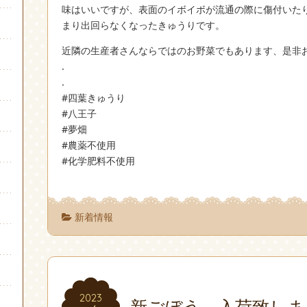
味はいいですが、表面のイボイボが流通の際に傷付いた
まり出回らなくなったきゅうりです。
近隣の生産者さんならではのお野菜でもあります、是非
.
.
#四葉きゅうり
#八王子
#夢畑
#農薬不使用
#化学肥料不使用
新着情報
2023
2023
新ごぼう、入荷致しま