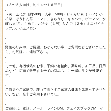
（３〜５人向け、約１４〜１６品目）
.
（例）玉ねぎ（約500g）人参（500g）じゃがいも（500g）小
松菜、ほうれん草、トマト、きゅうり、キャベツ、ピーマン、か
ぼちゃ4/1、しめじ、バナナ（１房）りんご（２玉）ミニパイナ
ップル、小玉メロン
.
.
.
野菜の好みや、ご要望、わからない事、ご質問などございました
ら、お気軽にご連絡下さい。
.
.
その他、有機栽培のお米、平飼い有精卵、調味料、加工品、日用
品など、店頭で販売する全ての商品も、ご一緒に注文が可能で
す。
.
.
ご自身やご家庭で。離れて暮らすご家族の健康を気遣って送りた
い、など、是非ご利用下さいませ。
.
.
ご連絡は、電話、メール、ラインDM、フェイスブックDM、イ