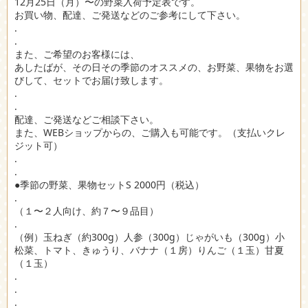
12月25日（月）〜の野菜入荷予定表です。
お買い物、配達、ご発送などのご参考にして下さい。
.
.
また、ご希望のお客様には、
あしたばが、その日その季節のオススメの、お野菜、果物をお選
びして、セットでお届け致します。
.
.
配達、ご発送などご相談下さい。
また、WEBショップからの、ご購入も可能です。（支払いクレ
ジット可）
.
.
●季節の野菜、果物セットS 2000円（税込）
.
（１〜２人向け、約７〜９品目）
.
（例）玉ねぎ（約300g）人参（300g）じゃがいも（300g）小
松菜、トマト、きゅうり、バナナ（１房）りんご（１玉）甘夏
（１玉）
.
.
.