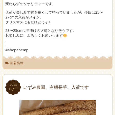
変わらずのクオリティーです。
入荷が楽しみで首を長くして待っていましたが、今回は25〜
27cmの入荷がメイン。
クリスマスにもぜひどうぞ♪
23〜25cmは年明けの入荷となりそうです。
お楽しみに、よろしくお願いします
.
.
#ahopehemp
新着情報
2023
2023
いずみ農園、有機長芋、入荷です
12/21
12/21