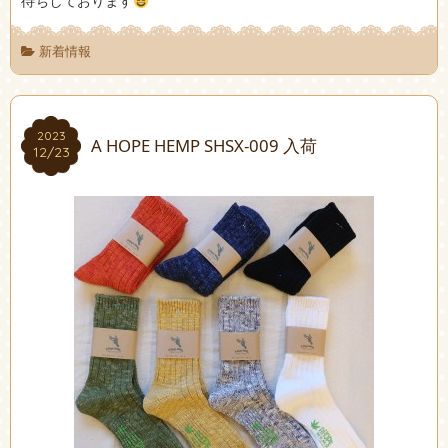
待ちしております
新着情報
2023
2023
A HOPE HEMP SHSX-009 入荷
12/23
12/23