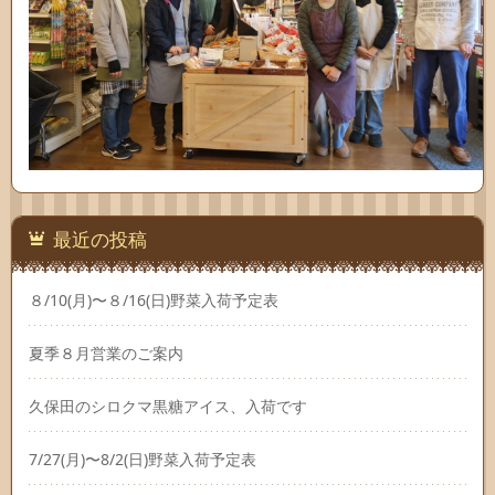
最近の投稿
８/10(月)〜８/16(日)野菜入荷予定表
夏季８月営業のご案内
久保田のシロクマ黒糖アイス、入荷です
7/27(月)〜8/2(日)野菜入荷予定表