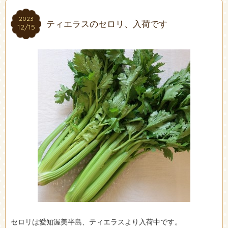
2023
2023
ティエラスのセロリ、入荷です
12/15
12/15
セロリは愛知渥美半島、ティエラスより入荷中です。