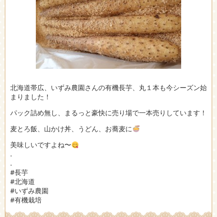
北海道帯広、いずみ農園さんの有機長芋、丸１本も今シーズン始
まりました！
パック詰め無し、まるっと豪快に売り場で一本売りしています！
麦とろ飯、山かけ丼、うどん、お蕎麦に
美味しいですよね〜
.
.
#長芋
#北海道
#いずみ農園
#有機栽培