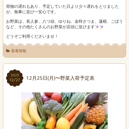
荷物の遅れもあり、予定していた日より少々遅れをとりました
が、無事に並び一安心です。
お野菜は、長人参、八つ頭、ゆりね、金時さつま、蓮根、ごぼう
など、その他たくさんのお野菜が店頭に並びます
どうぞご利用くださいませ！
新着情報
2023
2023
12月25日(月)〜野菜入荷予定表
12/27
12/27