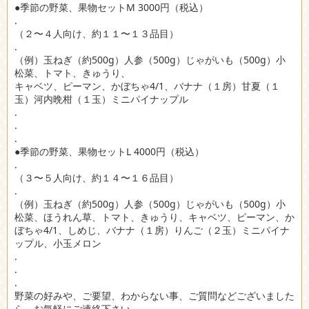
●季節の野菜、果物セットM 3000円（税込）
.
（２〜４人向け、約１１〜１３品目）
.
（例）玉ねぎ（約500g）人参（500g）じゃがいも（500g）小
松菜、トマト、きゅうり、
キャベツ、ピーマン、かぼちゃ4/1、バナナ（１房）甘夏（１
玉）河内晩柑（１玉）ミニパイナップル
.
.
.
●季節の野菜、果物セットL 4000円（税込）
.
（３〜５人向け、約１４〜１６品目）
.
（例）玉ねぎ（約500g）人参（500g）じゃがいも（500g）小
松菜、ほうれん草、トマト、きゅうり、キャベツ、ピーマン、か
ぼちゃ4/1、しめじ、バナナ（１房）りんご（２玉）ミニパイナ
ップル、小玉メロン
.
.
.
野菜の好みや、ご要望、わからない事、ご質問などございました
ら、お気軽にご連絡下さい。