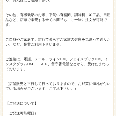
.
.
その他、有機栽培のお米、平飼い有精卵、調味料、加工品、日用
品など、店頭で販売する全ての商品も、ご一緒に注文が可能で
す。
.
.
ご自身やご家庭で。離れて暮らすご家族の健康を気遣って送りた
い、など、是非ご利用下さいませ。
.
.
ご連絡は、電話、メール、ラインDM、フェイスブックDM、イ
ンスタグラムDM、ＦＡＸ、留守番電話などから、受けたまわっ
ております。
.
.
（店舗販売と平行して行っておりますので、お野菜に値札が付い
ている場合がございます、ご了承下さい。）
.
.
【ご発送について】
.
（ご発送可能曜日）