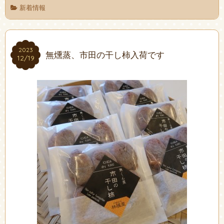
新着情報
2023
2023
無燻蒸、市田の干し柿入荷です
12/19
12/19