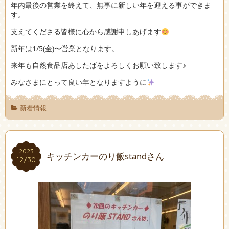
年内最後の営業を終えて、無事に新しい年を迎える事ができま
す。
支えてくださる皆様に心から感謝申しあげます
新年は1/5(金)〜営業となります。
来年も自然食品店あしたばをよろしくお願い致します♪
みなさまにとって良い年となりますように
新着情報
2023
2023
キッチンカーのり飯standさん
12/30
12/30