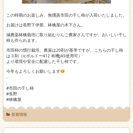
この時期のお楽しみ、無燻蒸市田の干し柿が入荷いたしました。
お届けは長野下伊那、林檎屋の木下さん。
減農薬林檎栽培に取り組むりんご農家さんですが、おいしい干し
柿も作られます。
市田柿の慣行栽培、農薬は20剤が基準ですが、こちらの干し柿
は３剤（icボルドー412 有機JAS使用可）
より環境や安全に配慮した干し柿です。
今年もよろしくお願いします
.
.
#市田の干し柿
#長野
#林檎屋
新着情報