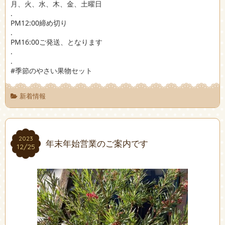
月、火、水、木、金、土曜日
.
PM12:00締め切り
.
PM16:00ご発送、となります
.
.
#季節のやさい果物セット
新着情報
2023
2023
年末年始営業のご案内です
12/25
12/25