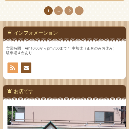
1
…
19
›
インフォメーション
営業時間 Am10:00からpm7:00まで 年中無休（正月のみお休み）
駐車場４台あり
RSS
お問
い合
お店です
わせ