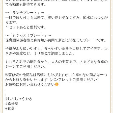
てる効果も期待できます。
〜「ランチプレート」〜
一皿で盛り付けも出来て、洗い物も少なくすみ、節水にもつなが
ります。
１セットあると便利です。
〜「もぐっと！プレート」〜
保育園関係者様と森修焼が共同で新たに開発したプレートです。
子供がより扱いやすく、食べやすい食器を目指してアイデア、大
きさや角度など、ミリ単位で調整しました。
もちろん乳児の離乳食から、大人の主菜まで、さまざまな食卓の
シーンでご利用ください。
※森修焼の他商品は店頭にも並びますが、在庫のない商品は一つ
からお取り寄せいたします（パンフレットご参照ください）
お気軽にお問い合わせください
.
.
#しんしゅうやき
#森修焼
#食器