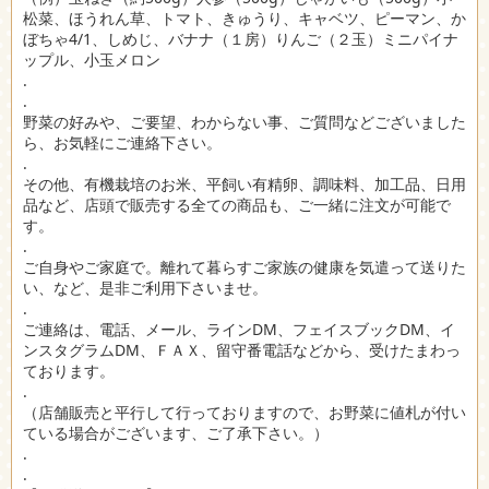
松菜、ほうれん草、トマト、きゅうり、キャベツ、ピーマン、か
ぼちゃ4/1、しめじ、バナナ（１房）りんご（２玉）ミニパイナ
ップル、小玉メロン
.
.
野菜の好みや、ご要望、わからない事、ご質問などございました
ら、お気軽にご連絡下さい。
.
その他、有機栽培のお米、平飼い有精卵、調味料、加工品、日用
品など、店頭で販売する全ての商品も、ご一緒に注文が可能で
す。
.
ご自身やご家庭で。離れて暮らすご家族の健康を気遣って送りた
い、など、是非ご利用下さいませ。
.
ご連絡は、電話、メール、ラインDM、フェイスブックDM、イ
ンスタグラムDM、ＦＡＸ、留守番電話などから、受けたまわっ
ております。
.
（店舗販売と平行して行っておりますので、お野菜に値札が付い
ている場合がございます、ご了承下さい。）
.
.