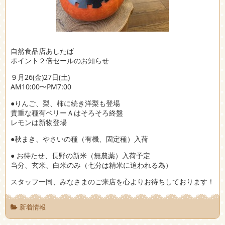
自然食品店あしたば
ポイント２倍セールのお知らせ
９月26(金)27日(土)
AM10:00〜PM7:00
●りんご、梨、柿に続き洋梨も登場
貴重な種有ベリーＡはそろそろ終盤
レモンは新物登場
●秋まき、やさいの種（有機、固定種）入荷
● お待たせ、長野の新米（無農薬）入荷予定
当分、玄米、白米のみ（七分は精米に追われる為）
スタッフ一同、みなさまのご来店を心よりお待ちしております！
新着情報