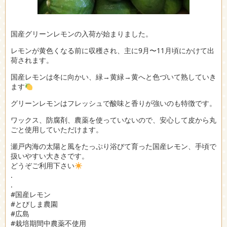
国産グリーンレモンの入荷が始まりました。
レモンが黄色くなる前に収穫され、主に9月〜11月頃にかけて出
荷されます。
国産レモンは冬に向かい、緑→黄緑→黄へと色づいて熟していき
ます
グリーンレモンはフレッシュで酸味と香りが強いのも特徴です。
ワックス、防腐剤、農薬を使っていないので、安心して皮から丸
ごと使用していただけます。
瀬戸内海の太陽と風をたっぷり浴びて育った国産レモン、手頃で
扱いやすい大きさです。
どうぞご利用下さい
.
.
#国産レモン
#とびしま農園
#広島
#栽培期間中農薬不使用