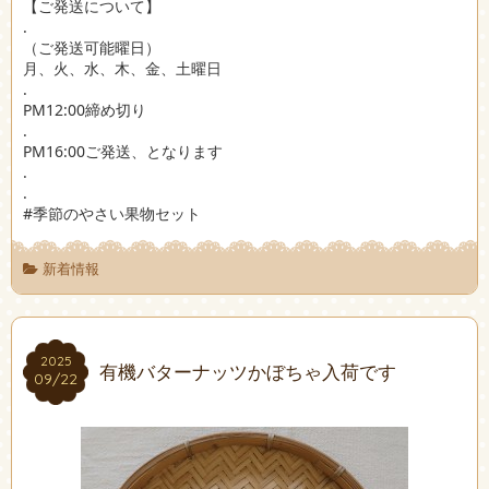
【ご発送について】
.
（ご発送可能曜日）
月、火、水、木、金、土曜日
.
PM12:00締め切り
.
PM16:00ご発送、となります
.
.
#季節のやさい果物セット
新着情報
2025
2025
有機バターナッツかぼちゃ入荷です
09/22
09/22