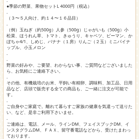
.
●季節の野菜、果物セットL 4000円（税込）
.
（３〜５人向け、約１４〜１６品目）
.
（例）玉ねぎ（約500g）人参（500g）じゃがいも（500g）小
松菜、ほうれん草、トマト、きゅうり、キャベツ、ピーマン、か
ぼちゃ4/1、しめじ、バナナ（１房）りんご（２玉）ミニパイナ
ップル、小玉メロン
.
.
野菜の好みや、ご要望、わからない事、ご質問などございました
ら、お気軽にご連絡下さい。
.
その他、有機栽培のお米、平飼い有精卵、調味料、加工品、日用
品など、店頭で販売する全ての商品も、ご一緒に注文が可能で
す。
.
ご自身やご家庭で。離れて暮らすご家族の健康を気遣って送りた
い、など、是非ご利用下さいませ。
.
ご連絡は、電話、メール、ラインDM、フェイスブックDM、イ
ンスタグラムDM、ＦＡＸ、留守番電話などから、受けたまわっ
ております。