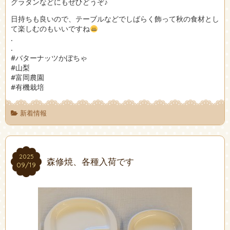
グラタンなどにもぜひどうぞ♪
日持ちも良いので、テーブルなどでしばらく飾って秋の食材とし
て楽しむのもいいですね
.
.
#バターナッツかぼちゃ
#山梨
#富岡農園
#有機栽培
新着情報
2025
2025
森修焼、各種入荷です
09/19
09/19