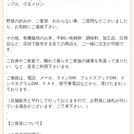
ップル、小玉メロン
.
.
野菜の好みや、ご要望、わからない事、ご質問などございました
ら、お気軽にご連絡下さい。
.
その他、有機栽培のお米、平飼い有精卵、調味料、加工品、日用
品など、店頭で販売する全ての商品も、ご一緒に注文が可能で
す。
.
ご自身やご家庭で。離れて暮らすご家族の健康を気遣って送りた
い、など、是非ご利用下さいませ。
.
ご連絡は、電話、メール、ラインDM、フェイスブックDM、イ
ンスタグラムDM、ＦＡＸ、留守番電話などから、受けたまわっ
ております。
.
（店舗販売と平行して行っておりますので、お野菜に値札が付い
ている場合がございます、ご了承下さい。）
.
.
【ご発送について】
.