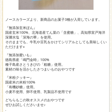
ノースカラーズより、新商品のお菓子3種が入荷しています。
『無添加玄米ぽん』
国産玄米100%、北海道産てん菜の「含蜜糖」、高知県室戸海洋
深層水塩「深海の華」を使用。
そのままでも、牛乳や豆乳をかけてシリアルとしても美味しくい
ただけます⭐︎
『無添加蜜いも』
徳島県産「鳴門金時」100%
種子島産さとうきびの「粗糖」使用。
素材の味を活かしたさつまいものおやつです
『米粉クッキー』
国産米の米粉100%
「有機砂糖」使用。
小麦不使用、卵不使用、乳製品不使用です
どちらもこの秋オススメのおやつです
ぜひお試しくださいませ♪
.