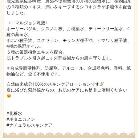
鹿児島県佐多岬産、農薬不使用栽培の月桃の蒸留水に、植物由来
の９種類のエキス、潤いをキープするシロキクラゲ多糖体を配合
しました。
〈エマルジョン乳液〉
ホーリーバジル、クスノキ枝、月桃葉水、ティーツリー葉水、4
種の蒸留水。
ホホバ種子油、スクワラン、モリンガ種子油、ヒマワリ種子油、
4種の保湿オイル。
５種の厳選植物エキスを配合。
肌トラブルを引き起こす外部要因からお肌を守ります。
✳︎合成界面活性剤、防腐剤、アルコール、合成着色料、香料、鉱
物油など、全て不使用です。
自然由来成分100%のスキンケアローションです
夏に浴びた紫外線からの、お肌のケアにも是非ご活用ください
.
.
#化粧水
#ボタニカノン
#ナチュラルスキンケア