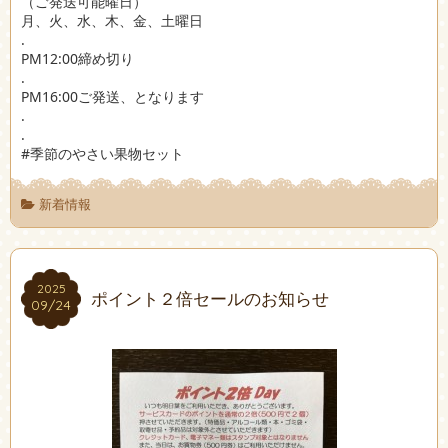
（ご発送可能曜日）
月、火、水、木、金、土曜日
.
PM12:00締め切り
.
PM16:00ご発送、となります
.
.
#季節のやさい果物セット
新着情報
2025
2025
ポイント２倍セールのお知らせ
09/24
09/24