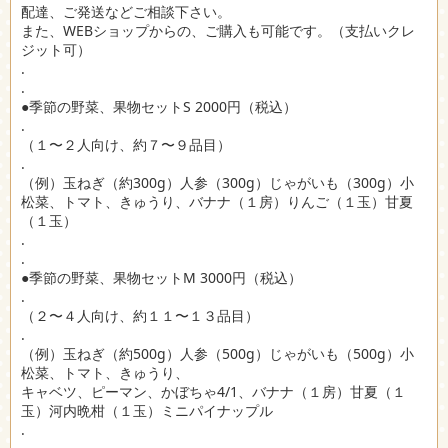
配達、ご発送などご相談下さい。
また、WEBショップからの、ご購入も可能です。（支払いクレ
ジット可）
.
.
●季節の野菜、果物セットS 2000円（税込）
.
（１〜２人向け、約７〜９品目）
.
（例）玉ねぎ（約300g）人参（300g）じゃがいも（300g）小
松菜、トマト、きゅうり、バナナ（１房）りんご（１玉）甘夏
（１玉）
.
.
●季節の野菜、果物セットM 3000円（税込）
.
（２〜４人向け、約１１〜１３品目）
.
（例）玉ねぎ（約500g）人参（500g）じゃがいも（500g）小
松菜、トマト、きゅうり、
キャベツ、ピーマン、かぼちゃ4/1、バナナ（１房）甘夏（１
玉）河内晩柑（１玉）ミニパイナップル
.