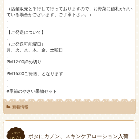
.
（店舗販売と平行して行っておりますので、お野菜に値札が付い
ている場合がございます、ご了承下さい。）
.
.
【ご発送について】
.
（ご発送可能曜日）
月、火、水、木、金、土曜日
.
PM12:00締め切り
.
PM16:00ご発送、となります
.
.
#季節のやさい果物セット
新着情報
2025
2025
ボタにカノン、スキンケアローション入荷
09/11
09/11