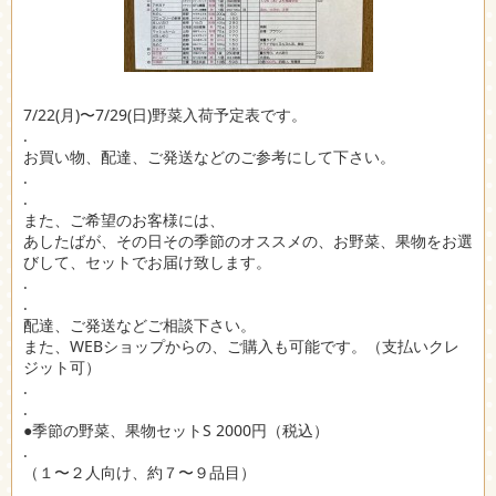
7/22(月)〜7/29(日)野菜入荷予定表です。
.
お買い物、配達、ご発送などのご参考にして下さい。
.
.
また、ご希望のお客様には、
あしたばが、その日その季節のオススメの、お野菜、果物をお選
びして、セットでお届け致します。
.
.
配達、ご発送などご相談下さい。
また、WEBショップからの、ご購入も可能です。（支払いクレ
ジット可）
.
.
●季節の野菜、果物セットS 2000円（税込）
.
（１〜２人向け、約７〜９品目）
.