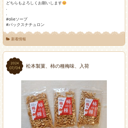
どちらもよろしくお願いします
.
.
#olieソープ
#パックスナチュロン
新着情報
2024
2024
松本製菓、柿の種梅味、入荷
07/04
07/04