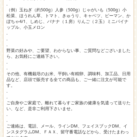
.
（例）玉ねぎ（約500g）人参（500g）じゃがいも（500g）小
松菜、ほうれん草、トマト、きゅうり、キャベツ、ピーマン、か
ぼちゃ4/1、しめじ、バナナ（１房）りんご（２玉）ミニパイナ
ップル、小玉メロン
.
.
.
野菜の好みや、ご要望、わからない事、ご質問などございました
ら、お気軽にご連絡下さい。
.
.
その他、有機栽培のお米、平飼い有精卵、調味料、加工品、日用
品など、店頭で販売する全ての商品も、ご一緒に注文が可能で
す。
.
.
ご自身やご家庭で。離れて暮らすご家族の健康を気遣って送りた
い、など、是非ご利用下さいませ。
.
.
ご連絡は、電話、メール、ラインDM、フェイスブックDM、イ
ンスタグラムDM、ＦＡＸ、留守番電話などから、受けたまわっ