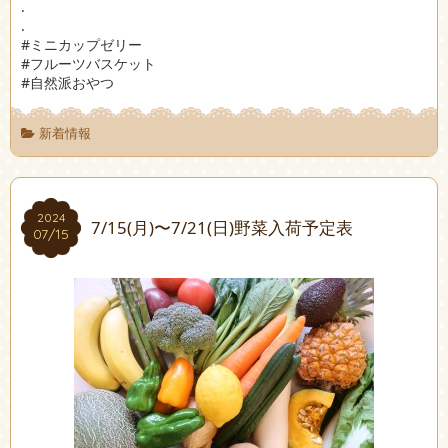
.
.
#ミニカップゼリー
#フルーツバスケット
#自然派おやつ
新着情報
2024
2024
7/15(月)〜7/21(日)野菜入荷予定表
07/15
07/15