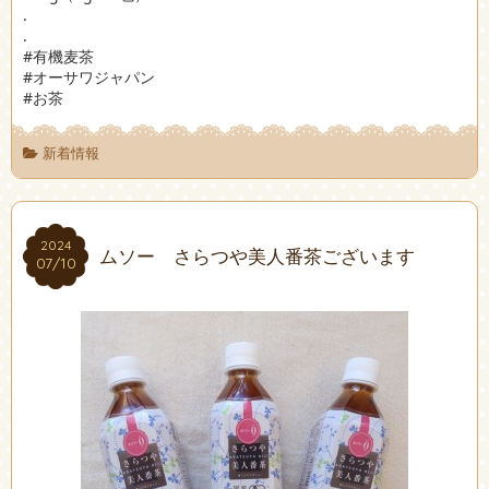
.
.
#有機麦茶
#オーサワジャパン
#お茶
新着情報
2024
2024
ムソー さらつや美人番茶ございます
07/10
07/10