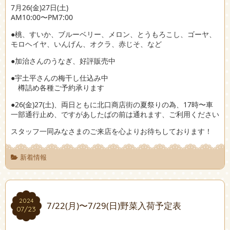
7月26(金)27日(土)
AM10:00〜PM7:00
●桃、すいか、ブルーベリー、メロン、とうもろこし、ゴーヤ、
モロヘイヤ、いんげん、オクラ、赤じそ、など
●加治さんのうなぎ、好評販売中
●宇土平さんの梅干し仕込み中
樽詰め各種ご予約承ります
●26(金)27(土)、両日ともに北口商店街の夏祭りの為、17時〜車
一部通行止め、ですがあしたばの前は通れます、ご利用ください
スタッフ一同みなさまのご来店を心よりお待ちしております！
新着情報
2024
2024
7/22(月)〜7/29(日)野菜入荷予定表
07/23
07/23