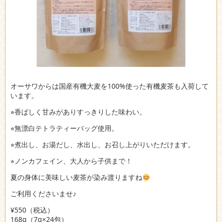
オーサワからは国産有機大麦を100%使った有機麦茶も入荷して
います。
⭐︎香ばしく甘みがありすっきりした味わい。
⭐︎無漂白テトラティーバッグ使用。
⭐︎煮出し、お湯だし、水出し、お召し上がりいただけます。
⭐︎ノンカフェイン、大人から子供まで！
夏の身体に美味しい麦茶が染み渡りますね
ご利用くださいませ♪
¥550（税込）
168g（7g×24包）