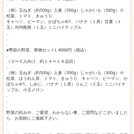
.
（例）玉ねぎ（約500g）人参（500g）じゃがいも（500g）小
松菜、トマト、きゅうり、
キャベツ、ピーマン、かぼちゃ4/1、バナナ（１房）甘夏（１
玉）河内晩柑（１玉）ミニパイナップル
.
.
.
●季節の野菜、果物セットL 4000円（税込）
.
（３〜５人向け、約１４〜１６品目）
.
（例）玉ねぎ（約500g）人参（500g）じゃがいも（500g）小
松菜、ほうれん草、トマト、きゅうり、キャベツ、ピーマン、か
ぼちゃ4/1、しめじ、バナナ（１房）りんご（２玉）ミニパイナ
ップル、小玉メロン
.
.
.
野菜の好みや、ご要望、わからない事、ご質問などございました
ら、お気軽にご連絡下さい。
.
.