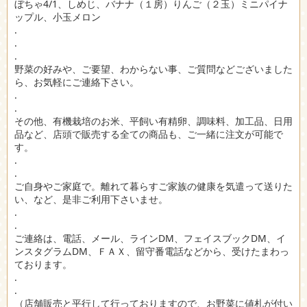
ぼちゃ4/1、しめじ、バナナ（１房）りんご（２玉）ミニパイナ
ップル、小玉メロン
.
.
.
野菜の好みや、ご要望、わからない事、ご質問などございました
ら、お気軽にご連絡下さい。
.
.
その他、有機栽培のお米、平飼い有精卵、調味料、加工品、日用
品など、店頭で販売する全ての商品も、ご一緒に注文が可能で
す。
.
.
ご自身やご家庭で。離れて暮らすご家族の健康を気遣って送りた
い、など、是非ご利用下さいませ。
.
.
ご連絡は、電話、メール、ラインDM、フェイスブックDM、イ
ンスタグラムDM、ＦＡＸ、留守番電話などから、受けたまわっ
ております。
.
.
（店舗販売と平行して行っておりますので、お野菜に値札が付い