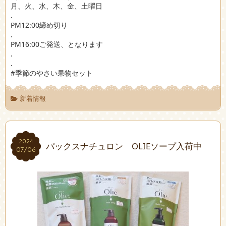
月、火、水、木、金、土曜日
.
PM12:00締め切り
.
PM16:00ご発送、となります
.
.
#季節のやさい果物セット
新着情報
2024
2024
パックスナチュロン OLIEソープ入荷中
07/06
07/06