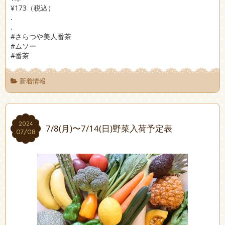
¥173（税込）
.
.
#さらつや美人番茶
#ムソー
#番茶
新着情報
2024
2024
7/8(月)〜7/14(日)野菜入荷予定表
07/08
07/08