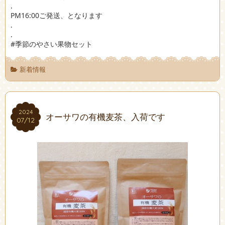
.
PM16:00ご発送、となります
.
.
#季節のやさい果物セット
新着情報
2024
2024
オーサワの有機麦茶、入荷です
07/12
07/12