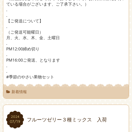
ている場合がございます、ご了承下さい。）
.
.
【ご発送について】
.
（ご発送可能曜日）
月、火、水、木、金、土曜日
.
PM12:00締め切り
.
PM16:00ご発送、となります
.
.
#季節のやさい果物セット
新着情報
2024
2024
フルーツゼリー３種ミックス 入荷
07/19
07/19