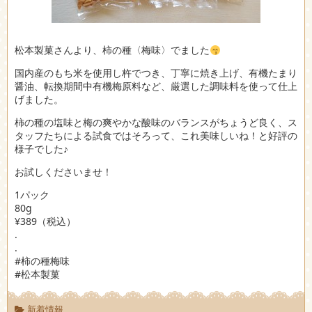
松本製菓さんより、柿の種〈梅味〉でました
国内産のもち米を使用し杵でつき、丁寧に焼き上げ、有機たまり
醤油、転換期間中有機梅原料など、厳選した調味料を使って仕上
げました。
柿の種の塩味と梅の爽やかな酸味のバランスがちょうど良く、ス
タッフたちによる試食ではそろって、これ美味しいね！と好評の
様子でした♪
お試しくださいませ！
1パック
80g
¥389（税込）
.
.
#柿の種梅味
#松本製菓
新着情報