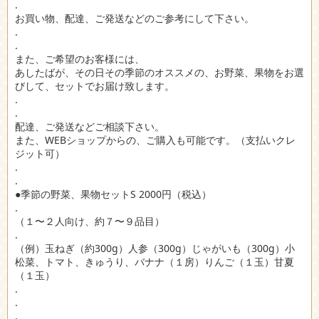
.
お買い物、配達、ご発送などのご参考にして下さい。
.
.
また、ご希望のお客様には、
あしたばが、その日その季節のオススメの、お野菜、果物をお選
びして、セットでお届け致します。
.
.
配達、ご発送などご相談下さい。
また、WEBショップからの、ご購入も可能です。（支払いクレ
ジット可）
.
.
●季節の野菜、果物セットS 2000円（税込）
.
（１〜２人向け、約７〜９品目）
.
（例）玉ねぎ（約300g）人参（300g）じゃがいも（300g）小
松菜、トマト、きゅうり、バナナ（１房）りんご（１玉）甘夏
（１玉）
.
.
.