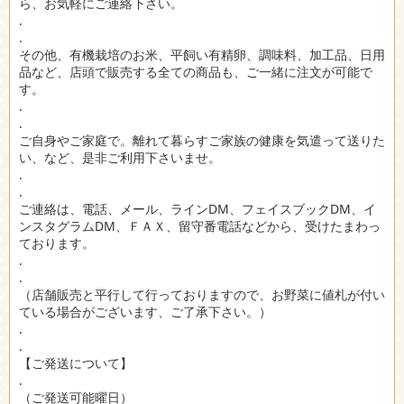
ら、お気軽にご連絡下さい。
.
.
その他、有機栽培のお米、平飼い有精卵、調味料、加工品、日用
品など、店頭で販売する全ての商品も、ご一緒に注文が可能で
す。
.
.
ご自身やご家庭で。離れて暮らすご家族の健康を気遣って送りた
い、など、是非ご利用下さいませ。
.
.
ご連絡は、電話、メール、ラインDM、フェイスブックDM、イ
ンスタグラムDM、ＦＡＸ、留守番電話などから、受けたまわっ
ております。
.
.
（店舗販売と平行して行っておりますので、お野菜に値札が付い
ている場合がございます、ご了承下さい。）
.
.
【ご発送について】
.
（ご発送可能曜日）