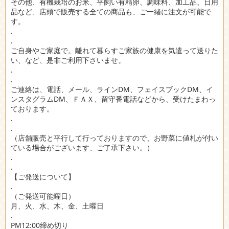
その他、有機栽培のお米、平飼い有精卵、調味料、加工品、日用
品など、店頭で販売する全ての商品も、ご一緒に注文が可能で
す。
.
.
ご自身やご家庭で。離れて暮らすご家族の健康を気遣って送りた
い、など、是非ご利用下さいませ。
.
.
ご連絡は、電話、メール、ラインDM、フェイスブックDM、イ
ンスタグラムDM、ＦＡＸ、留守番電話などから、受けたまわっ
ております。
.
.
（店舗販売と平行して行っておりますので、お野菜に値札が付い
ている場合がございます、ご了承下さい。）
.
.
【ご発送について】
.
（ご発送可能曜日）
月、火、水、木、金、土曜日
.
PM12:00締め切り