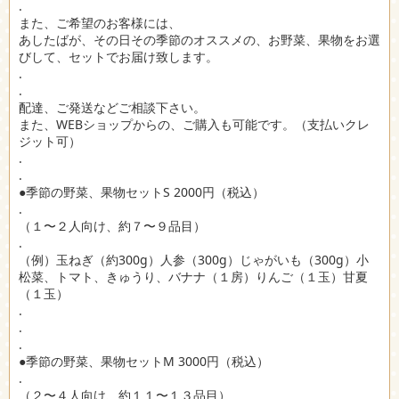
.
また、ご希望のお客様には、
あしたばが、その日その季節のオススメの、お野菜、果物をお選
びして、セットでお届け致します。
.
.
配達、ご発送などご相談下さい。
また、WEBショップからの、ご購入も可能です。（支払いクレ
ジット可）
.
.
●季節の野菜、果物セットS 2000円（税込）
.
（１〜２人向け、約７〜９品目）
.
（例）玉ねぎ（約300g）人参（300g）じゃがいも（300g）小
松菜、トマト、きゅうり、バナナ（１房）りんご（１玉）甘夏
（１玉）
.
.
.
●季節の野菜、果物セットM 3000円（税込）
.
（２〜４人向け、約１１〜１３品目）