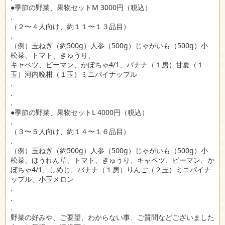
●季節の野菜、果物セットM 3000円（税込）
.
（２〜４人向け、約１１〜１３品目）
.
（例）玉ねぎ（約500g）人参（500g）じゃがいも（500g）小
松菜、トマト、きゅうり、
キャベツ、ピーマン、かぼちゃ4/1、バナナ（１房）甘夏（１
玉）河内晩柑（１玉）ミニパイナップル
.
.
.
●季節の野菜、果物セットL 4000円（税込）
.
（３〜５人向け、約１４〜１６品目）
.
（例）玉ねぎ（約500g）人参（500g）じゃがいも（500g）小
松菜、ほうれん草、トマト、きゅうり、キャベツ、ピーマン、か
ぼちゃ4/1、しめじ、バナナ（１房）りんご（２玉）ミニパイナ
ップル、小玉メロン
.
.
.
野菜の好みや、ご要望、わからない事、ご質問などございました