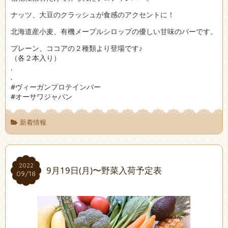
ナッツ、大豆のクラッシュが食感のアクセントに！
北海道産小麦、有機メープルシロップの優しい甘味のバーです。
プレーン、ココアの２種類より登場です♪
（各２本入り）
.
.
#ヴィーガンプロテインバー
#オーサワジャパン
新着情報
2022
2022
9月19日(月)〜野菜入荷予定表
09/18
09/18