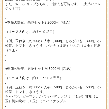
また、WEBショップからの、ご購入も可能です。（支払いクレ
ジット可）
.
.
●季節の野菜、果物セットS 2000円（税込）
.
（１〜２人向け、約７〜９品目）
.
（例）玉ねぎ（約300g）人参（300g）じゃがいも（300g）小
松菜、トマト、きゅうり、バナナ（１房）りんご（１玉）甘夏
（１玉）
.
.
.
●季節の野菜、果物セットM 3000円（税込）
.
（２〜４人向け、約１１〜１３品目）
.
（例）玉ねぎ（約500g）人参（500g）じゃがいも（500g）小
松菜、トマト、きゅうり、
キャベツ、ピーマン、かぼちゃ4/1、バナナ（１房）甘夏（１
玉）河内晩柑（１玉）ミニパイナップル
.