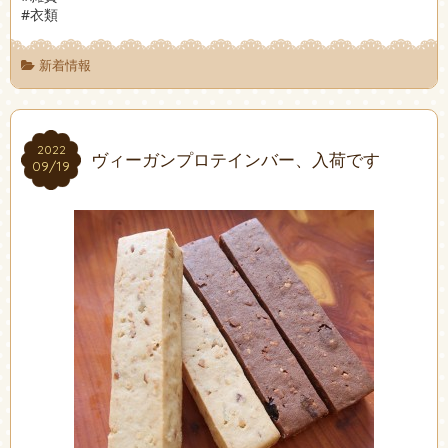
#衣類
新着情報
2022
2022
ヴィーガンプロテインバー、入荷です
09/19
09/19