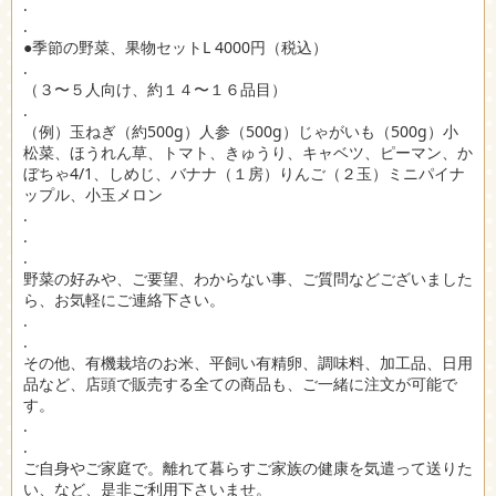
.
.
●季節の野菜、果物セットL 4000円（税込）
.
（３〜５人向け、約１４〜１６品目）
.
（例）玉ねぎ（約500g）人参（500g）じゃがいも（500g）小
松菜、ほうれん草、トマト、きゅうり、キャベツ、ピーマン、か
ぼちゃ4/1、しめじ、バナナ（１房）りんご（２玉）ミニパイナ
ップル、小玉メロン
.
.
.
野菜の好みや、ご要望、わからない事、ご質問などございました
ら、お気軽にご連絡下さい。
.
.
その他、有機栽培のお米、平飼い有精卵、調味料、加工品、日用
品など、店頭で販売する全ての商品も、ご一緒に注文が可能で
す。
.
.
ご自身やご家庭で。離れて暮らすご家族の健康を気遣って送りた
い、など、是非ご利用下さいませ。