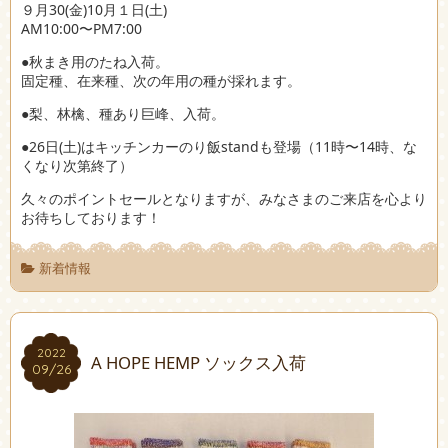
９月30(金)10月１日(土)
AM10:00〜PM7:00
●秋まき用のたね入荷。
固定種、在来種、次の年用の種が採れます。
●梨、林檎、種あり巨峰、入荷。
●26日(土)はキッチンカーのり飯standも登場（11時〜14時、な
くなり次第終了）
久々のポイントセールとなりますが、みなさまのご来店を心より
お待ちしております！
新着情報
2022
2022
A HOPE HEMP ソックス入荷
09/26
09/26