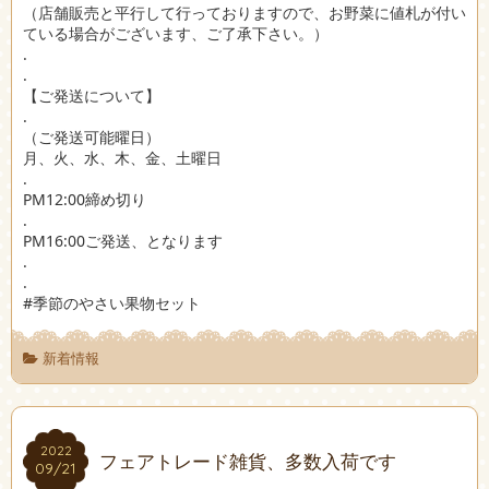
（店舗販売と平行して行っておりますので、お野菜に値札が付い
ている場合がございます、ご了承下さい。）
.
.
【ご発送について】
.
（ご発送可能曜日）
月、火、水、木、金、土曜日
.
PM12:00締め切り
.
PM16:00ご発送、となります
.
.
#季節のやさい果物セット
新着情報
2022
2022
フェアトレード雑貨、多数入荷です
09/21
09/21