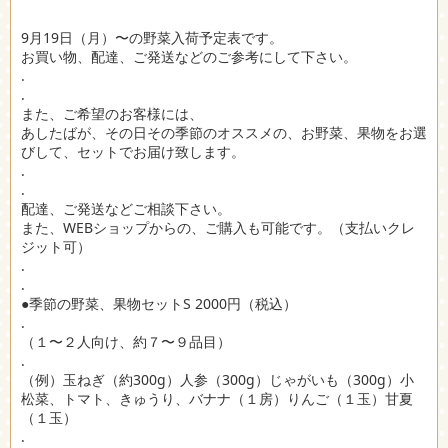
9月19日（月）〜の野菜入荷予定表です。
お買い物、配達、ご発送などのご参考にして下さい。
.
.
また、ご希望のお客様には、
あしたばが、その日その季節のオススメの、お野菜、果物をお選
びして、セットでお届け致します。
.
.
配達、ご発送などご相談下さい。
また、WEBショップからの、ご購入も可能です。（支払いクレ
ジット可）
.
.
●季節の野菜、果物セットS 2000円（税込）
.
（１〜２人向け、約７〜９品目）
.
（例）玉ねぎ（約300g）人参（300g）じゃがいも（300g）小
松菜、トマト、きゅうり、バナナ（１房）りんご（１玉）甘夏
（１玉）
.