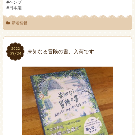
#ヘンプ
#日本製
新着情報
2022
2022
未知なる冒険の書、入荷です
09/24
09/24