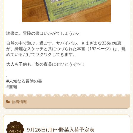
読書に、冒険の書はいかがでしょうか♪
自然の中で遊ぶ、過ごす、サバイバル、さまざまな336の知恵
が、綺麗なスケッチと共につづられた本書（192ページ）は、眺
めているだけでワクワクしてきます。
大人も子供も、秋の夜長にぜひどうぞ〜！
.
.
#未知なる冒険の書
#書籍
新着情報
2022
2022
9月26日(月)〜野菜入荷予定表
09/24
09/24