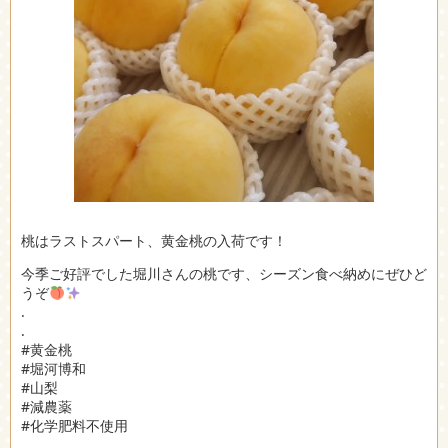
桃はラストスパート、黄金桃の入荷です！
今季ご好評でした堀川さんの桃です、シーズン食べ納めにぜひど
うぞ
.
.
#黄金桃
#堀河博和
#山梨
#減農薬
#化学肥料不使用