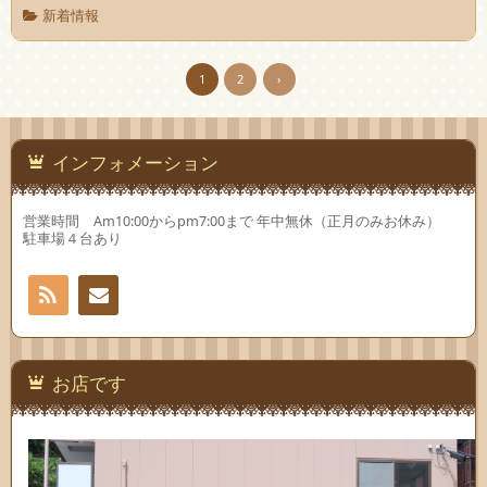
新着情報
1
2
›
インフォメーション
営業時間 Am10:00からpm7:00まで 年中無休（正月のみお休み）
駐車場４台あり
RSS
お問
い合
お店です
わせ