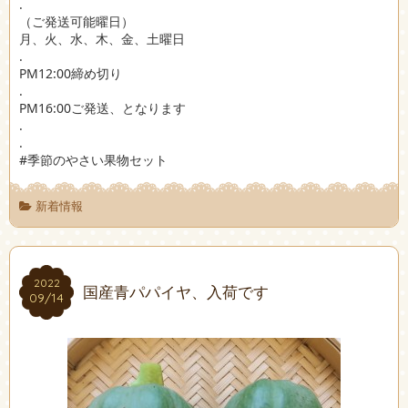
.
（ご発送可能曜日）
月、火、水、木、金、土曜日
.
PM12:00締め切り
.
PM16:00ご発送、となります
.
.
#季節のやさい果物セット
新着情報
2022
2022
国産青パパイヤ、入荷です
09/14
09/14