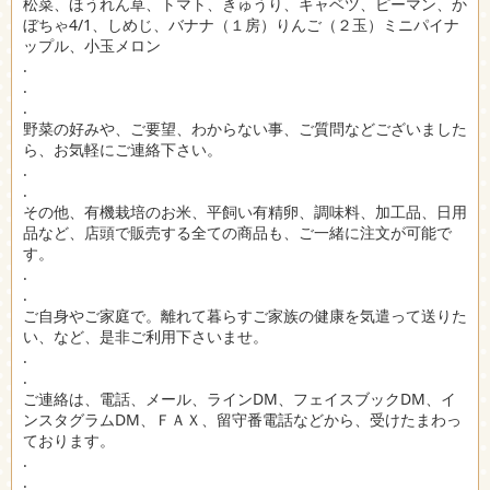
松菜、ほうれん草、トマト、きゅうり、キャベツ、ピーマン、か
ぼちゃ4/1、しめじ、バナナ（１房）りんご（２玉）ミニパイナ
ップル、小玉メロン
.
.
.
野菜の好みや、ご要望、わからない事、ご質問などございました
ら、お気軽にご連絡下さい。
.
.
その他、有機栽培のお米、平飼い有精卵、調味料、加工品、日用
品など、店頭で販売する全ての商品も、ご一緒に注文が可能で
す。
.
.
ご自身やご家庭で。離れて暮らすご家族の健康を気遣って送りた
い、など、是非ご利用下さいませ。
.
.
ご連絡は、電話、メール、ラインDM、フェイスブックDM、イ
ンスタグラムDM、ＦＡＸ、留守番電話などから、受けたまわっ
ております。
.
.