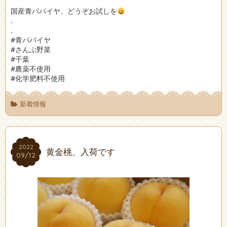
国産青パパイヤ、どうぞお試しを
.
.
#青パパイヤ
#さんぶ野菜
#千葉
#農薬不使用
#化学肥料不使用
新着情報
2022
2022
黄金桃、入荷です
09/12
09/12