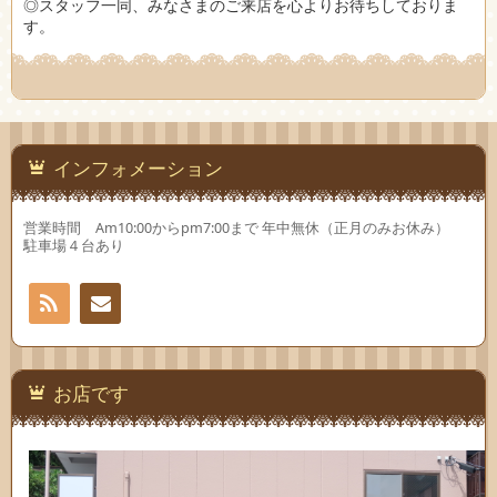
◎スタッフ一同、みなさまのご来店を心よりお待ちしておりま
す。
インフォメーション
営業時間 Am10:00からpm7:00まで 年中無休（正月のみお休み）
駐車場４台あり
RSS
お問
い合
お店です
わせ