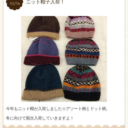
ニット帽子入荷！
10/16
10/16
今年もニット帽が入荷しました☆アソート柄とドット柄。
冬に向けて順次入荷していきますよ！