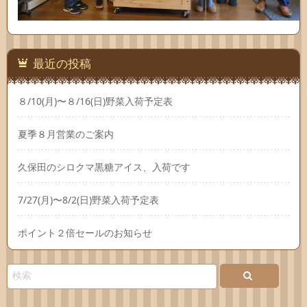
最近の投稿
８/10(月)〜８/16(日)野菜入荷予定表
夏季８月営業のご案内
久保田のシロクマ黒糖アイス、入荷です
7/27(月)〜8/2(日)野菜入荷予定表
ポイント２倍セールのお知らせ