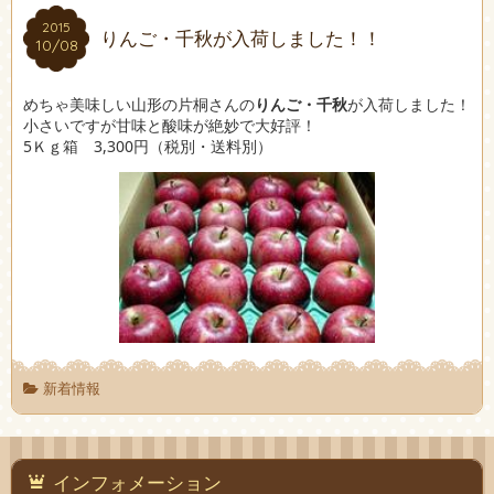
2015
2015
りんご・千秋が入荷しました！！
10/08
10/08
めちゃ美味しい山形の片桐さんの
りんご・千秋
が入荷しました！
小さいですが甘味と酸味が絶妙で大好評！
5Ｋｇ箱 3,300円（税別・送料別）
新着情報
インフォメーション