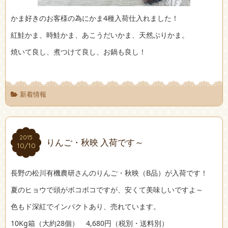
かま好きのお客様の為にかま4種入荷仕入れました！
紅鮭かま、時鮭かま、あこうだいかま、天然ぶりかま。
焼いて良し、煮つけて良し、お鍋も良し！
新着情報
2015
2015
りんご・秋映 入荷です～
10/10
10/10
長野の松川有機農研さんのりんご・秋映（B品）が入荷です！
夏のヒョウで頭がボコボコですが、安くて美味しいですよ～
色もド深紅でインパクトあり、売れています。
10Kg箱（大約28個） 4,680円（税別・送料別）