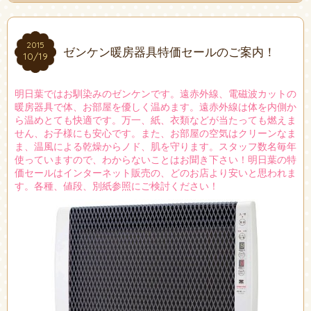
2015
2015
ゼンケン暖房器具特価セールのご案内！
10/19
10/19
明日葉ではお馴染みのゼンケンです。遠赤外線、電磁波カットの
暖房器具で体、お部屋を優しく温めます。遠赤外線は体を内側か
ら温めとても快適です。万一、紙、衣類などが当たっても燃えま
せん、お子様にも安心です。また、お部屋の空気はクリーンなま
ま、温風による乾燥からノド、肌を守ります。スタッフ数名毎年
使っていますので、わからないことはお聞き下さい！明日葉の特
価セールはインターネット販売の、どのお店より安いと思われま
す。各種、値段、別紙参照にご検討ください！