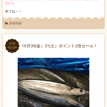
す(^^)
来てね～！
新着情報
2015
2015
10月30(金）31(土）ポイント2倍セール！
10/29
10/29