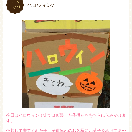
2015
2015
ハロウィン♪
10/31
10/31
今日はハロウィン！街では仮装した子供たちをちらほらみかけま
す。
仮装して来てくれた子、子供連れのお客様にお菓子をあげてま〜