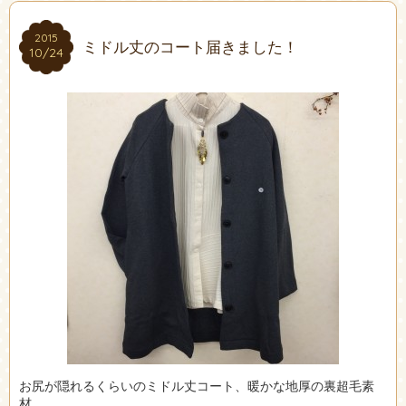
2015
2015
ミドル丈のコート届きました！
10/24
10/24
お尻が隠れるくらいのミドル丈コート、暖かな地厚の裏超毛素
材。