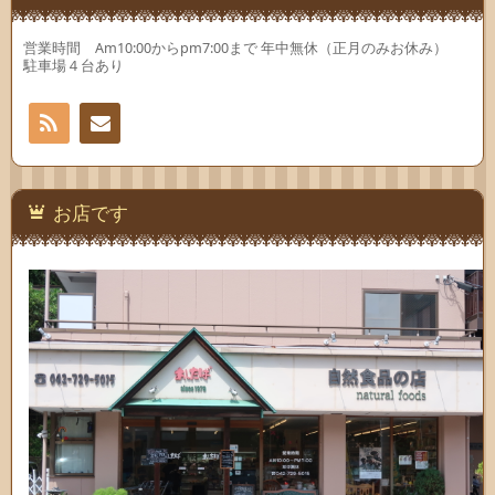
営業時間 Am10:00からpm7:00まで 年中無休（正月のみお休み）
駐車場４台あり
RSS
お問
い合
お店です
わせ