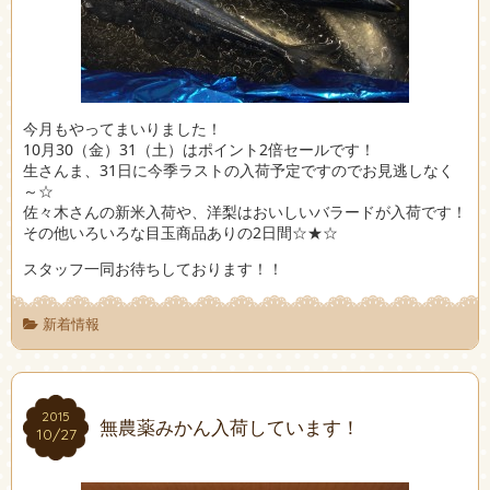
今月もやってまいりました！
10月30（金）31（土）はポイント2倍セールです！
生さんま、31日に今季ラストの入荷予定ですのでお見逃しなく
～☆
佐々木さんの新米入荷や、洋梨はおいしいバラードが入荷です！
その他いろいろな目玉商品ありの2日間☆★☆
スタッフ一同お待ちしております！！
新着情報
2015
2015
無農薬みかん入荷しています！
10/27
10/27