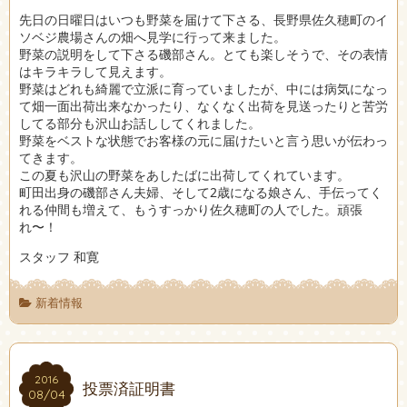
先日の日曜日はいつも野菜を届けて下さる、長野県佐久穂町のイ
ソベジ農場さんの畑へ見学に行って来ました。
野菜の説明をして下さる磯部さん。とても楽しそうで、その表情
はキラキラして見えます。
野菜はどれも綺麗で立派に育っていましたが、中には病気になっ
て畑一面出荷出来なかったり、なくなく出荷を見送ったりと苦労
してる部分も沢山お話ししてくれました。
野菜をベストな状態でお客様の元に届けたいと言う思いが伝わっ
てきます。
この夏も沢山の野菜をあしたばに出荷してくれています。
町田出身の磯部さん夫婦、そして2歳になる娘さん、手伝ってく
れる仲間も増えて、もうすっかり佐久穂町の人でした。頑張
れ〜！
スタッフ 和寛
新着情報
2016
2016
投票済証明書
08/04
08/04