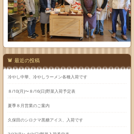
最近の投稿
冷やし中華、冷やしラーメン各種入荷です
８/10(月)〜８/16(日)野菜入荷予定表
夏季８月営業のご案内
久保田のシロクマ黒糖アイス、入荷です