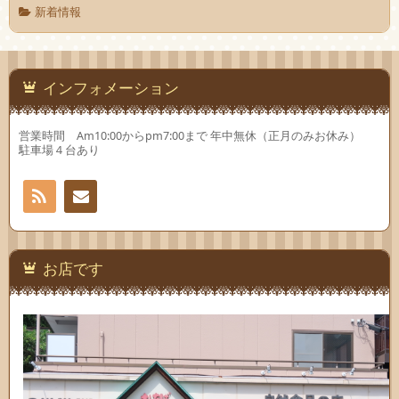
新着情報
インフォメーション
営業時間 Am10:00からpm7:00まで 年中無休（正月のみお休み）
駐車場４台あり
RSS
お問
い合
お店です
わせ