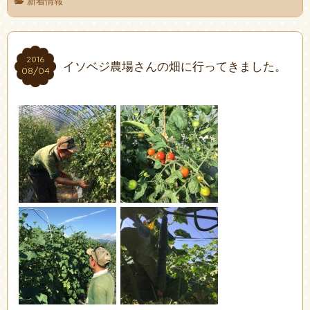
新着情報
2016
2016
イソベジ農場さんの畑に行ってきました。
08/04
08/04