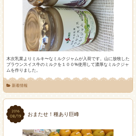
木次乳業よりミルキ〜なミルクジャムが入荷です。山に放牧した
ブラウンスイス牛のミルクを１００%使用して濃厚なミルクジャ
ムを作りました。
新着情報
2016
2016
おまたせ！種あり巨峰
08/19
08/19