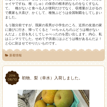
ゃイヤですね、種（しゅ）の保存の根本的なものをなくすなん
て。 種がないと食べる人が便利だけでなく、収穫量が上がるの
で農家も大喜び、かくして、種無ぶどうは全国制覇をしてしまい
ました。
もう随分前ですが、我家の長男が小学生のころ、近所の友達の家
に遊びに行き、帰ってくると「○○ちゃんちのぶどうは種がない
んだよ」と目を丸くしてしゃべったのを思い出します。内心、私
はニンマリでした。せめて子供達にはぶどうは種があるんだよ！
と心に刻ませてやりたいものです。
新着情報
2016
2016
初物、梨（幸水）入荷しました。
08/10
08/10