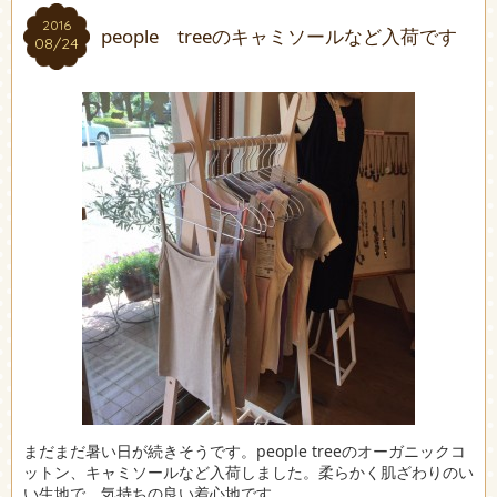
2016
2016
people treeのキャミソールなど入荷です
08/24
08/24
まだまだ暑い日が続きそうです。people treeのオーガニックコ
ットン、キャミソールなど入荷しました。柔らかく肌ざわりのい
い生地で、気持ちの良い着心地です。