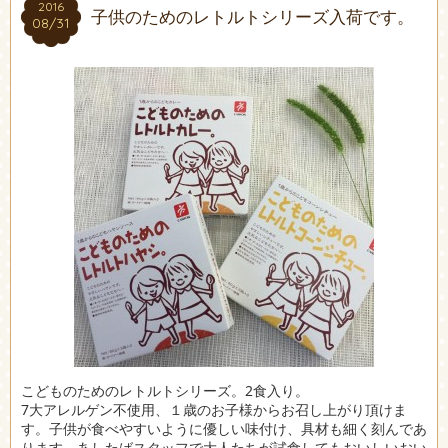
2016
2016
子供のためのレトルトシリーズ入荷です。
08/31
08/31
こどものためのレトルトシリーズ。2食入り。
7大アレルゲン不使用、１歳のお子様からお召し上がり頂けま
す。子供が食べやすいように優しい味付け、具材も細く刻んであ
ります。あしたばスタッフで大人たちが試食してもおいしいおい