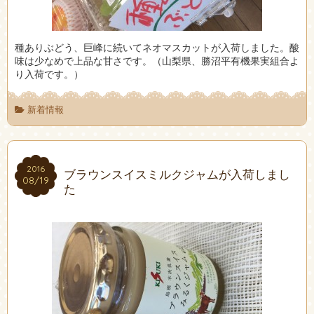
種ありぶどう、巨峰に続いてネオマスカットが入荷しました。酸
味は少なめで上品な甘さです。（山梨県、勝沼平有機果実組合よ
り入荷です。）
新着情報
2016
2016
ブラウンスイスミルクジャムが入荷しまし
08/19
08/19
た