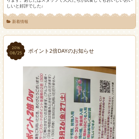
しいと好評でした♩
新着情報
2016
2016
ポイント2倍DAYのお知らせ
08/25
08/25