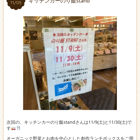
キッチンカーのり飯stand
11/05
11/05
次回の、キッチンカーのり飯standさんは11/9(土)と11/30(土)で
す
オーガニック野菜とお肉を中心とした創作ランチボックスをご用