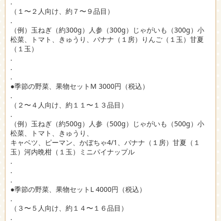
.
（１〜２人向け、約７〜９品目）
.
（例）玉ねぎ（約300g）人参（300g）じゃがいも（300g）小
松菜、トマト、きゅうり、バナナ（１房）りんご（１玉）甘夏
（１玉）
.
.
.
●季節の野菜、果物セットM 3000円（税込）
.
（２〜４人向け、約１１〜１３品目）
.
（例）玉ねぎ（約500g）人参（500g）じゃがいも（500g）小
松菜、トマト、きゅうり、
キャベツ、ピーマン、かぼちゃ4/1、バナナ（１房）甘夏（１
玉）河内晩柑（１玉）ミニパイナップル
.
.
.
●季節の野菜、果物セットL 4000円（税込）
.
（３〜５人向け、約１４〜１６品目）
.