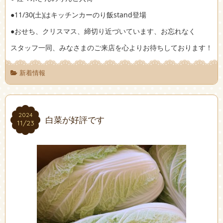
●11/30(土)はキッチンカーのり飯stand登場
●おせち、クリスマス、締切り近づいています、お忘れなく
スタッフ一同、みなさまのご来店を心よりお待ちしております！
新着情報
2024
2024
白菜が好評です
11/23
11/23