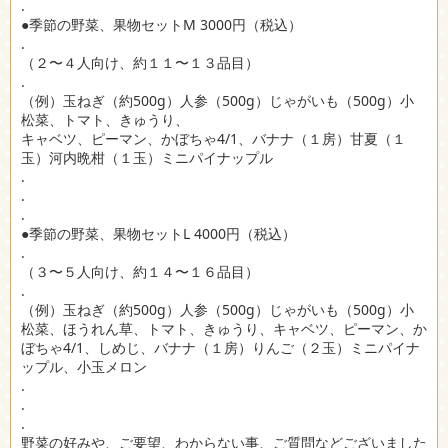
.
●季節の野菜、果物セットM 3000円（税込）
.
（２〜４人向け、約１１〜１３品目）
.
（例）玉ねぎ（約500g）人参（500g）じゃがいも（500g）小
松菜、トマト、きゅうり、
キャベツ、ピーマン、かぼちゃ4/1、バナナ（１房）甘夏（１
玉）河内晩柑（１玉）ミニパイナップル
.
.
.
●季節の野菜、果物セットL 4000円（税込）
.
（３〜５人向け、約１４〜１６品目）
.
（例）玉ねぎ（約500g）人参（500g）じゃがいも（500g）小
松菜、ほうれん草、トマト、きゅうり、キャベツ、ピーマン、か
ぼちゃ4/1、しめじ、バナナ（１房）りんご（２玉）ミニパイナ
ップル、小玉メロン
.
.
.
野菜の好みや、ご要望、わからない事、ご質問などございました