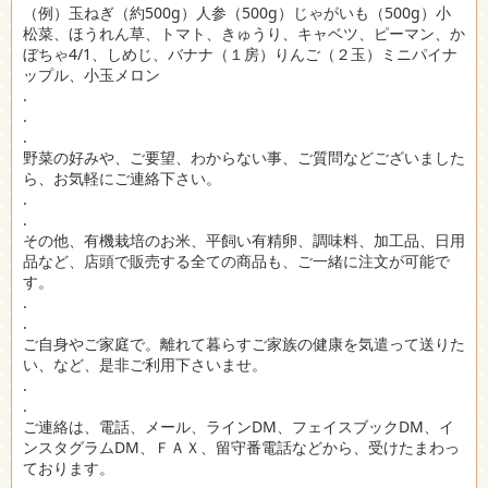
（例）玉ねぎ（約500g）人参（500g）じゃがいも（500g）小
松菜、ほうれん草、トマト、きゅうり、キャベツ、ピーマン、か
ぼちゃ4/1、しめじ、バナナ（１房）りんご（２玉）ミニパイナ
ップル、小玉メロン
.
.
.
野菜の好みや、ご要望、わからない事、ご質問などございました
ら、お気軽にご連絡下さい。
.
.
その他、有機栽培のお米、平飼い有精卵、調味料、加工品、日用
品など、店頭で販売する全ての商品も、ご一緒に注文が可能で
す。
.
.
ご自身やご家庭で。離れて暮らすご家族の健康を気遣って送りた
い、など、是非ご利用下さいませ。
.
.
ご連絡は、電話、メール、ラインDM、フェイスブックDM、イ
ンスタグラムDM、ＦＡＸ、留守番電話などから、受けたまわっ
ております。