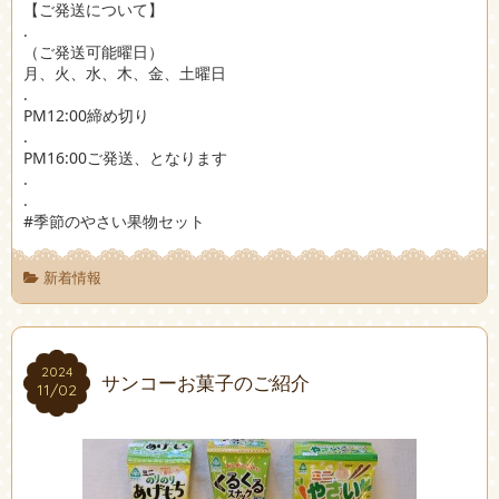
【ご発送について】
.
（ご発送可能曜日）
月、火、水、木、金、土曜日
.
PM12:00締め切り
.
PM16:00ご発送、となります
.
.
#季節のやさい果物セット
新着情報
2024
2024
サンコーお菓子のご紹介
11/02
11/02