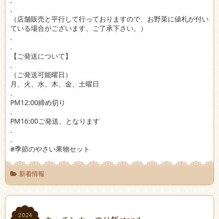
.
.
（店舗販売と平行して行っておりますので、お野菜に値札が付い
ている場合がございます、ご了承下さい。）
.
.
【ご発送について】
.
（ご発送可能曜日）
月、火、水、木、金、土曜日
.
PM12:00締め切り
.
PM16:00ご発送、となります
.
.
#季節のやさい果物セット
新着情報
2024
2024