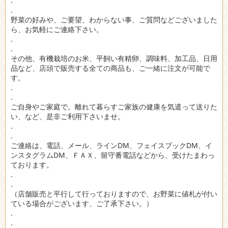
.
.
野菜の好みや、ご要望、わからない事、ご質問などございました
ら、お気軽にご連絡下さい。
.
.
その他、有機栽培のお米、平飼い有精卵、調味料、加工品、日用
品など、店頭で販売する全ての商品も、ご一緒に注文が可能で
す。
.
.
ご自身やご家庭で。離れて暮らすご家族の健康を気遣って送りた
い、など、是非ご利用下さいませ。
.
.
ご連絡は、電話、メール、ラインDM、フェイスブックDM、イ
ンスタグラムDM、ＦＡＸ、留守番電話などから、受けたまわっ
ております。
.
.
（店舗販売と平行して行っておりますので、お野菜に値札が付い
ている場合がございます、ご了承下さい。）
.
.