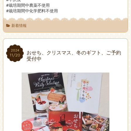
#栽培期間中農薬不使用
#栽培期間中化学肥料不使用
新着情報
2024
2024
おせち、クリスマス、冬のギフト、ご予約
11/20
11/20
受付中