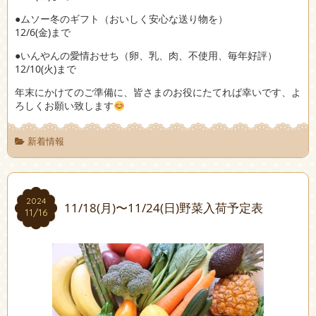
●ムソー冬のギフト（おいしく安心な送り物を）
12/6(金)まで
●いんやんの愛情おせち（卵、乳、肉、不使用、毎年好評）
12/10(火)まで
年末にかけてのご準備に、皆さまのお役にたてれば幸いです、よ
ろしくお願い致します
新着情報
2024
2024
11/18(月)〜11/24(日)野菜入荷予定表
11/16
11/16