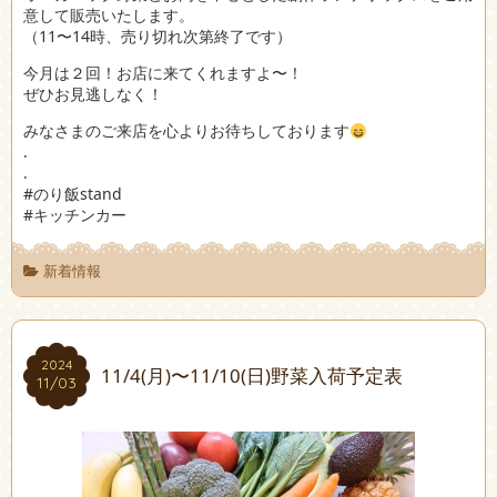
意して販売いたします。
（11〜14時、売り切れ次第終了です）
今月は２回！お店に来てくれますよ〜！
ぜひお見逃しなく！
みなさまのご来店を心よりお待ちしております
.
.
#のり飯stand
#キッチンカー
新着情報
2024
2024
11/4(月)〜11/10(日)野菜入荷予定表
11/03
11/03