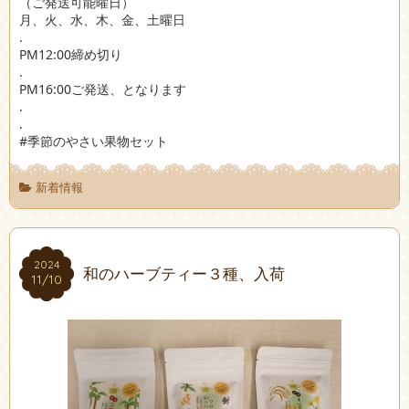
（ご発送可能曜日）
月、火、水、木、金、土曜日
.
PM12:00締め切り
.
PM16:00ご発送、となります
.
.
#季節のやさい果物セット
新着情報
2024
2024
和のハーブティー３種、入荷
11/10
11/10