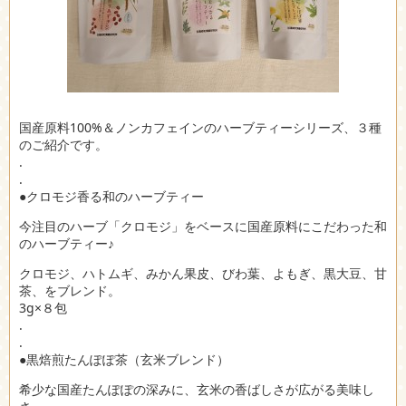
国産原料100%＆ノンカフェインのハーブティーシリーズ、３種
のご紹介です。
.
.
●クロモジ香る和のハーブティー
今注目のハーブ「クロモジ」をベースに国産原料にこだわった和
のハーブティー♪
クロモジ、ハトムギ、みかん果皮、びわ葉、よもぎ、黒大豆、甘
茶、をブレンド。
3g×８包
.
.
●黒焙煎たんぽぽ茶（玄米ブレンド）
希少な国産たんぽぽの深みに、玄米の香ばしさが広がる美味し