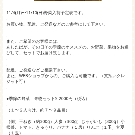
11/4(月)〜11/10(日)野菜入荷予定表です。
.
お買い物、配達、ご発送などのご参考にして下さい。
.
.
また、ご希望のお客様には、
あしたばが、その日その季節のオススメの、お野菜、果物をお選
びして、セットでお届け致します。
.
.
配達、ご発送などご相談下さい。
また、WEBショップからの、ご購入も可能です。（支払いクレ
ジット可）
.
.
●季節の野菜、果物セットS 2000円（税込）
.
（１〜２人向け、約７〜９品目）
.
（例）玉ねぎ（約300g）人参（300g）じゃがいも（300g）小
松菜、トマト、きゅうり、バナナ（１房）りんご（１玉）甘夏
（１玉）