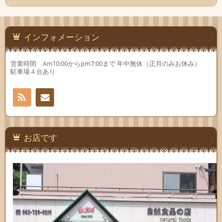
インフォメーション
営業時間 Am10:00からpm7:00まで 年中無休（正月のみお休み）
駐車場４台あり
RSS
お問
い合
お店です
わせ