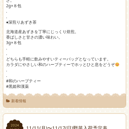
さ。
2g×８包
.
.
●深煎りあずき茶
北海道産あずきを丁寧にじっくり焙煎。
香ばしさと甘さの濃い味わい。
3g×８包
.
.
どちらも手軽に飲みやすいティーバッグとなっています。
カラダにやさしい和のハーブティーでホッとひと息をどうぞ
.
.
#和のハーブティー
#黒姫和漢薬
新着情報
2024
2024
11/11(月)〜11/17(日)野菜入荷予定表