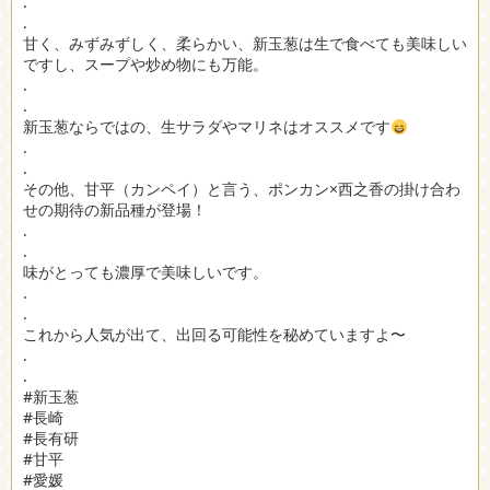
.
.
甘く、みずみずしく、柔らかい、新玉葱は生で食べても美味しい
ですし、スープや炒め物にも万能。
.
.
新玉葱ならではの、生サラダやマリネはオススメです
.
.
その他、甘平（カンペイ）と言う、ポンカン×西之香の掛け合わ
せの期待の新品種が登場！
.
.
味がとっても濃厚で美味しいです。
.
.
これから人気が出て、出回る可能性を秘めていますよ〜
.
.
#新玉葱
#長崎
#長有研
#甘平
#愛媛