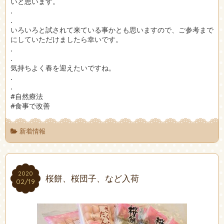
いと思います。
.
.
いろいろと試されて来ている事かとも思いますので、ご参考まで
にしていただけましたら幸いです。
.
.
気持ちよく春を迎えたいですね。
.
.
#自然療法
#食事で改善
新着情報
2020
2020
桜餅、桜団子、など入荷
02/19
02/19