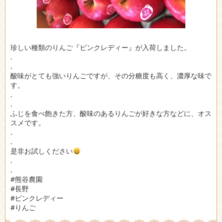
珍しい種類のりんご『ピンクレディー』が入荷しました。
.
.
酸味がとても強いりんごですが、その分糖度も高く、濃厚な味で
す。
.
.
ふじを食べ飽きた方、酸味のあるりんごが好きな方などに、オス
スメです。
.
.
是非お試しください
.
.
#熊谷農園
#長野
#ピンクレディー
#りんご