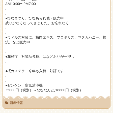
AM10:00〜PM7:00
.
.
●ひなまつり、ひなあられ他・販売中
残り少なくなってきました、お忘れなく
.
.
●ウィルス対策に、梅肉エキス、プロポリス、マヌカハニー、柿
渋、など販売中
.
.
●花粉症 対策品各種、はなどおりが一押し
.
.
●桜カステラ 今年も入荷 好評です
.
.
●ゼンケン 空気清浄機
35000円（税別）→なななんと,18800円（税別）
新着情報