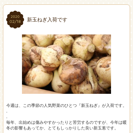
2020
2020
新玉ねぎ入荷です
02/18
02/18
今週は、この季節の人気野菜のひとつ『新玉ねぎ』が入荷です。
.
.
毎年、出始めは傷みやすかったりと苦労するのですが、今年は暖
冬の影響もあってか、とてもしっかりした良い新玉葱です。