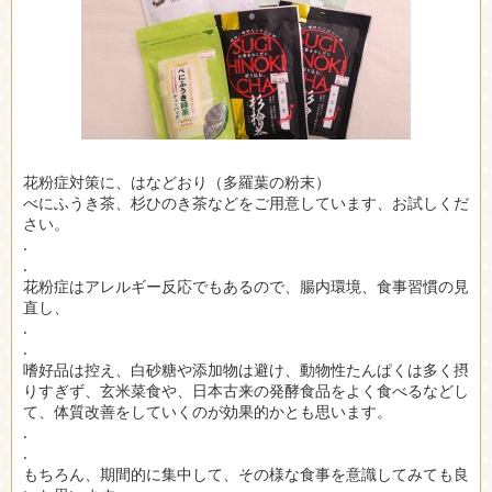
花粉症対策に、はなどおり（多羅葉の粉末）
べにふうき茶、杉ひのき茶などをご用意しています、お試しくだ
さい。
.
.
花粉症はアレルギー反応でもあるので、腸内環境、食事習慣の見
直し、
.
.
嗜好品は控え、白砂糖や添加物は避け、動物性たんぱくは多く摂
りすぎず、玄米菜食や、日本古来の発酵食品をよく食べるなどし
て、体質改善をしていくのが効果的かとも思います。
.
.
もちろん、期間的に集中して、その様な食事を意識してみても良