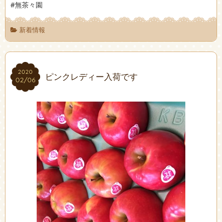
#無茶々園
新着情報
2020
2020
ピンクレディー入荷です
02/06
02/06