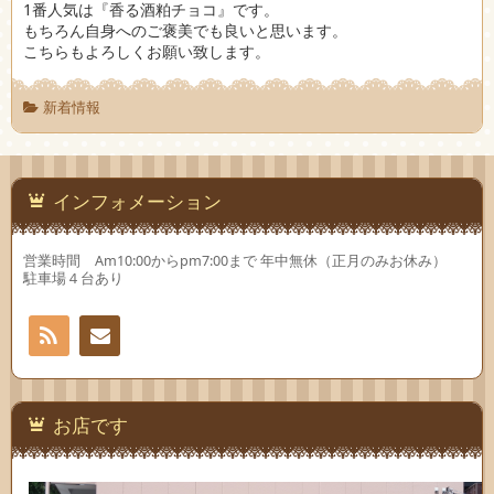
1番人気は『香る酒粕チョコ』です。
もちろん自身へのご褒美でも良いと思います。
こちらもよろしくお願い致します。
新着情報
インフォメーション
営業時間 Am10:00からpm7:00まで 年中無休（正月のみお休み）
駐車場４台あり
RSS
お問
い合
お店です
わせ