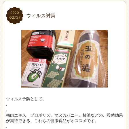
2020
2020
ウィルス対策
02/27
02/27
ウィルス予防として。
.
.
梅肉エキス、プロポリス、マヌカハニー、柿渋などの、殺菌効果
が期待できる、これらの健康食品がオススメです。
.