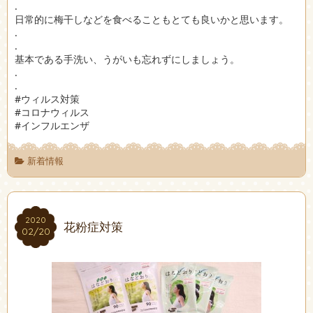
.
日常的に梅干しなどを食べることもとても良いかと思います。
.
.
基本である手洗い、うがいも忘れずにしましょう。
.
.
#ウィルス対策
#コロナウィルス
#インフルエンザ
新着情報
2020
2020
花粉症対策
02/20
02/20