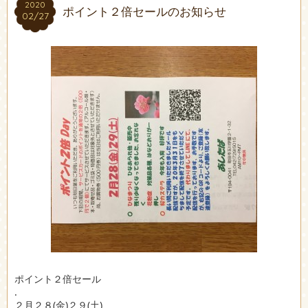
2020
2020
ポイント２倍セールのお知らせ
02/27
02/27
ポイント２倍セール
.
２月２８(金)２９(土)