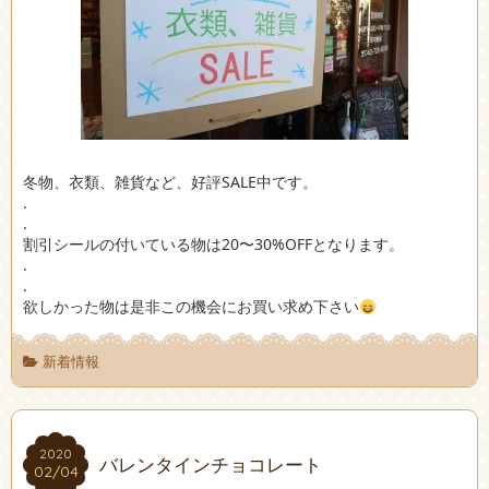
冬物、衣類、雑貨など、好評SALE中です。
.
.
割引シールの付いている物は20〜30%OFFとなります。
.
.
欲しかった物は是非この機会にお買い求め下さい
新着情報
2020
2020
バレンタインチョコレート
02/04
02/04