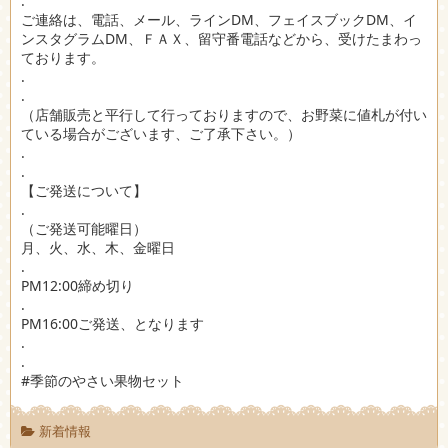
.
ご連絡は、電話、メール、ラインDM、フェイスブックDM、イ
ンスタグラムDM、ＦＡＸ、留守番電話などから、受けたまわっ
ております。
.
.
（店舗販売と平行して行っておりますので、お野菜に値札が付い
ている場合がございます、ご了承下さい。）
.
.
【ご発送について】
.
（ご発送可能曜日）
月、火、水、木、金曜日
.
PM12:00締め切り
.
PM16:00ご発送、となります
.
.
#季節のやさい果物セット
新着情報