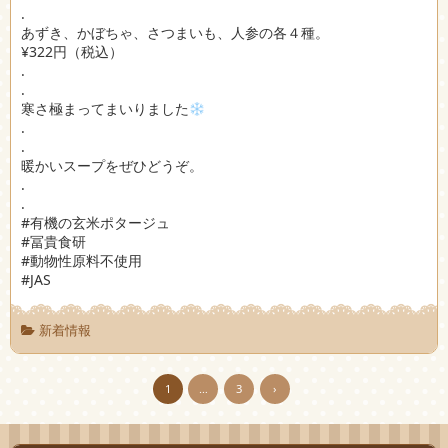
.
あずき、かぼちゃ、さつまいも、人参の各４種。
¥322円（税込）
.
.
寒さ極まってまいりました
.
.
暖かいスープをぜひどうぞ。
.
.
#有機の玄米ポタージュ
#冨貴食研
#動物性原料不使用
#JAS
新着情報
1
…
3
›