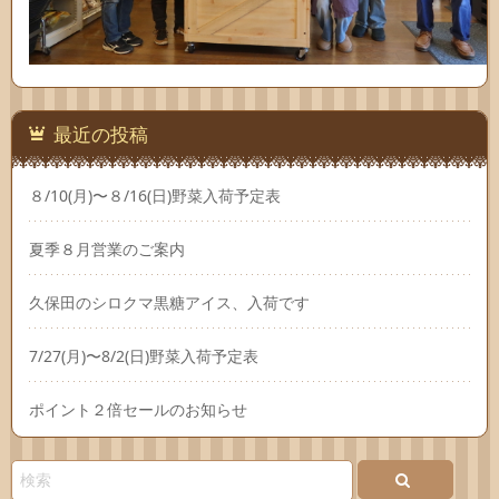
最近の投稿
８/10(月)〜８/16(日)野菜入荷予定表
夏季８月営業のご案内
久保田のシロクマ黒糖アイス、入荷です
7/27(月)〜8/2(日)野菜入荷予定表
ポイント２倍セールのお知らせ