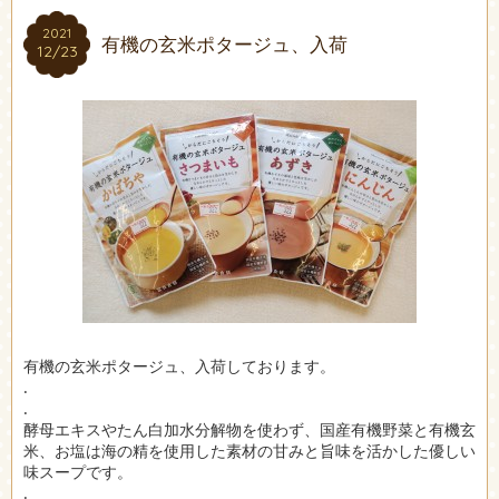
2021
2021
有機の玄米ポタージュ、入荷
12/23
12/23
有機の玄米ポタージュ、入荷しております。
.
.
酵母エキスやたん白加水分解物を使わず、国産有機野菜と有機玄
米、お塩は海の精を使用した素材の甘みと旨味を活かした優しい
味スープです。
.