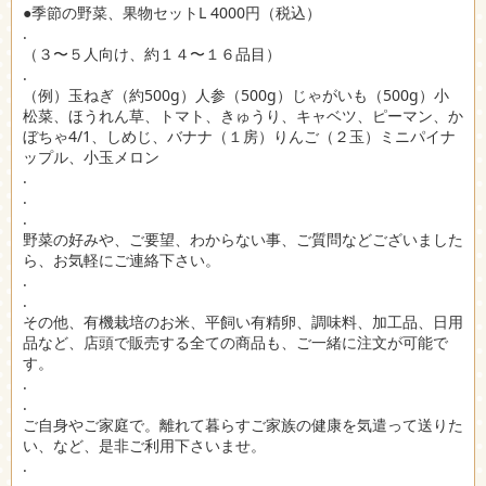
●季節の野菜、果物セットL 4000円（税込）
.
（３〜５人向け、約１４〜１６品目）
.
（例）玉ねぎ（約500g）人参（500g）じゃがいも（500g）小
松菜、ほうれん草、トマト、きゅうり、キャベツ、ピーマン、か
ぼちゃ4/1、しめじ、バナナ（１房）りんご（２玉）ミニパイナ
ップル、小玉メロン
.
.
.
野菜の好みや、ご要望、わからない事、ご質問などございました
ら、お気軽にご連絡下さい。
.
.
その他、有機栽培のお米、平飼い有精卵、調味料、加工品、日用
品など、店頭で販売する全ての商品も、ご一緒に注文が可能で
す。
.
.
ご自身やご家庭で。離れて暮らすご家族の健康を気遣って送りた
い、など、是非ご利用下さいませ。
.