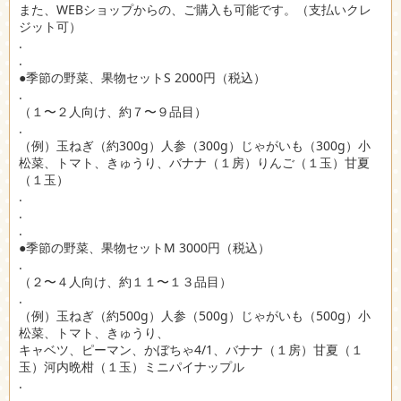
また、WEBショップからの、ご購入も可能です。（支払いクレ
ジット可）
.
.
●季節の野菜、果物セットS 2000円（税込）
.
（１〜２人向け、約７〜９品目）
.
（例）玉ねぎ（約300g）人参（300g）じゃがいも（300g）小
松菜、トマト、きゅうり、バナナ（１房）りんご（１玉）甘夏
（１玉）
.
.
.
●季節の野菜、果物セットM 3000円（税込）
.
（２〜４人向け、約１１〜１３品目）
.
（例）玉ねぎ（約500g）人参（500g）じゃがいも（500g）小
松菜、トマト、きゅうり、
キャベツ、ピーマン、かぼちゃ4/1、バナナ（１房）甘夏（１
玉）河内晩柑（１玉）ミニパイナップル
.
.