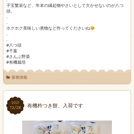
子宝繁栄など、年末の縁起物やさいとして欠かせないのが八つ
頭。
.
.
ホクホク美味しい煮物など作ってくださいね
.
.
#八つ頭
#千葉
#さんぶ野菜
#有機栽培
新着情報
2021
2021
有機杵つき餅、入荷です
12/28
12/28