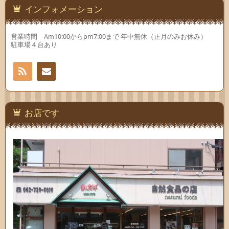
インフォメーション
営業時間 Am10:00からpm7:00まで 年中無休（正月のみお休み）
駐車場４台あり
RSS
お問
い合
お店です
わせ