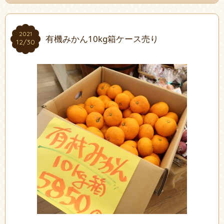
2021
2021
有機みかん10kg箱ケース売り
12/30
12/30