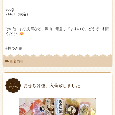
.
800g
¥1491（税込）
.
.
その他、お供え餅など、沢山ご用意してますので、どうぞご利用
ください
.
.
#杵つき餅
新着情報
2021
2021
おせち各種、入荷致しました
12/26
12/26