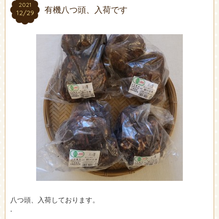
2021
2021
有機八つ頭、入荷です
12/29
12/29
八つ頭、入荷しております。
.
.