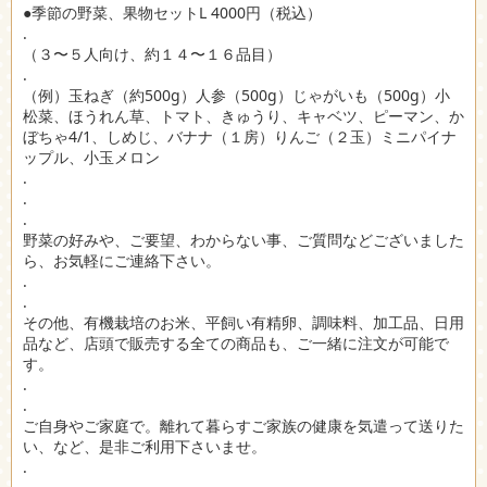
●季節の野菜、果物セットL 4000円（税込）
.
（３〜５人向け、約１４〜１６品目）
.
（例）玉ねぎ（約500g）人参（500g）じゃがいも（500g）小
松菜、ほうれん草、トマト、きゅうり、キャベツ、ピーマン、か
ぼちゃ4/1、しめじ、バナナ（１房）りんご（２玉）ミニパイナ
ップル、小玉メロン
.
.
.
野菜の好みや、ご要望、わからない事、ご質問などございました
ら、お気軽にご連絡下さい。
.
.
その他、有機栽培のお米、平飼い有精卵、調味料、加工品、日用
品など、店頭で販売する全ての商品も、ご一緒に注文が可能で
す。
.
.
ご自身やご家庭で。離れて暮らすご家族の健康を気遣って送りた
い、など、是非ご利用下さいませ。
.