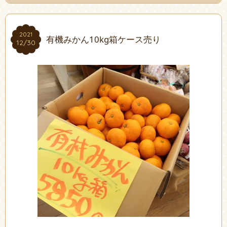
2021
2021
有機みかん10kg箱ケース売り
12/30
12/30