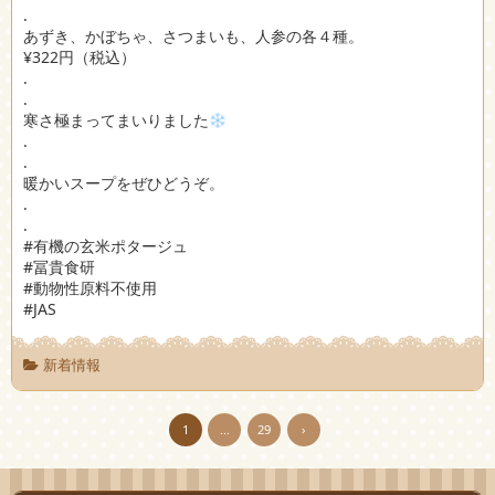
.
あずき、かぼちゃ、さつまいも、人参の各４種。
¥322円（税込）
.
.
寒さ極まってまいりました
.
.
暖かいスープをぜひどうぞ。
.
.
#有機の玄米ポタージュ
#冨貴食研
#動物性原料不使用
#JAS
新着情報
1
…
29
›