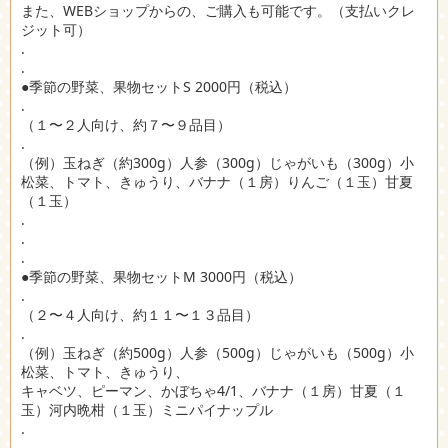
また、WEBショップからの、ご購入も可能です。（支払いクレ
ジット可）
.
.
●季節の野菜、果物セットS 2000円（税込）
.
（１〜２人向け、約７〜９品目）
.
（例）玉ねぎ（約300g）人参（300g）じゃがいも（300g）小
松菜、トマト、きゅうり、バナナ（１房）りんご（１玉）甘夏
（１玉）
.
.
.
●季節の野菜、果物セットM 3000円（税込）
.
（２〜４人向け、約１１〜１３品目）
.
（例）玉ねぎ（約500g）人参（500g）じゃがいも（500g）小
松菜、トマト、きゅうり、
キャベツ、ピーマン、かぼちゃ4/1、バナナ（１房）甘夏（１
玉）河内晩柑（１玉）ミニパイナップル
.
.