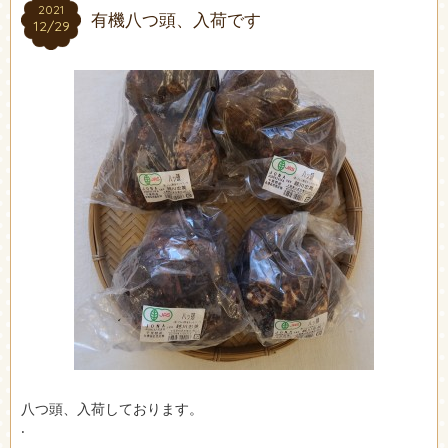
2021
2021
有機八つ頭、入荷です
12/29
12/29
八つ頭、入荷しております。
.
.