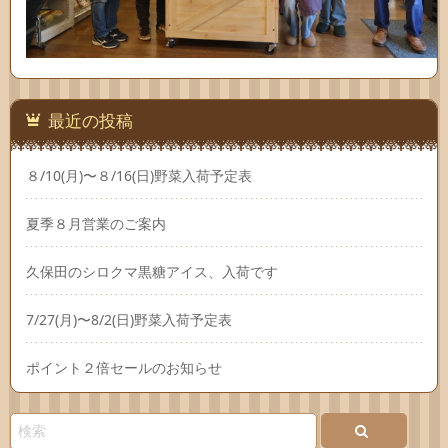
最近の投稿
８/10(月)〜８/16(日)野菜入荷予定表
夏季８月営業のご案内
久保田のシロクマ黒糖アイス、入荷です
7/27(月)〜8/2(日)野菜入荷予定表
ポイント２倍セールのお知らせ