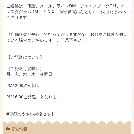
.
ご連絡は、電話、メール、ラインDM、フェイスブックDM、イ
ンスタグラムDM、ＦＡＸ、留守番電話などから、受けたまわっ
ております。
.
.
（店舗販売と平行して行っておりますので、お野菜に値札が付い
ている場合がございます、ご了承下さい。）
.
.
【ご発送について】
.
（ご発送可能曜日）
月、火、水、木、金曜日
.
PM12:00締め切り
.
PM16:00ご発送、となります
.
.
#季節のやさい果物セット
新着情報