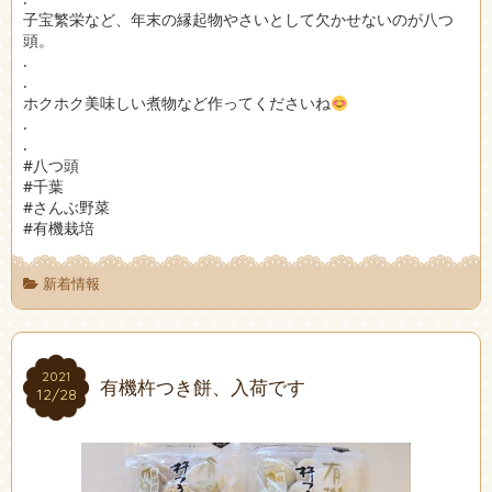
子宝繁栄など、年末の縁起物やさいとして欠かせないのが八つ
頭。
.
.
ホクホク美味しい煮物など作ってくださいね
.
.
#八つ頭
#千葉
#さんぶ野菜
#有機栽培
新着情報
2021
2021
有機杵つき餅、入荷です
12/28
12/28