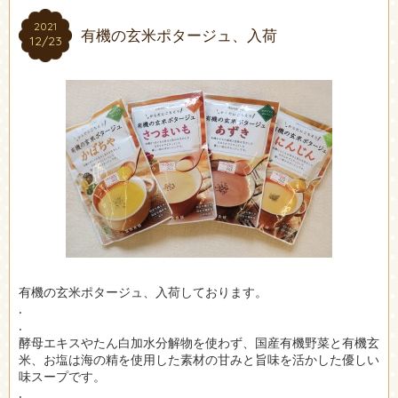
2021
2021
有機の玄米ポタージュ、入荷
12/23
12/23
有機の玄米ポタージュ、入荷しております。
.
.
酵母エキスやたん白加水分解物を使わず、国産有機野菜と有機玄
米、お塩は海の精を使用した素材の甘みと旨味を活かした優しい
味スープです。
.