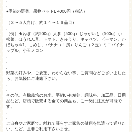
.
●季節の野菜、果物セットL 4000円（税込）
.
（３〜５人向け、約１４〜１６品目）
.
（例）玉ねぎ（約500g）人参（500g）じゃがいも（500g）小
松菜、ほうれん草、トマト、きゅうり、キャベツ、ピーマン、か
ぼちゃ4/1、しめじ、バナナ（１房）りんご（２玉）ミニパイナ
ップル、小玉メロン
.
.
.
野菜の好みや、ご要望、わからない事、ご質問などございました
ら、お気軽にご連絡下さい。
.
.
その他、有機栽培のお米、平飼い有精卵、調味料、加工品、日用
品など、店頭で販売する全ての商品も、ご一緒に注文が可能で
す。
.
.
ご自身やご家庭で。離れて暮らすご家族の健康を気遣って送りた
い、など、是非ご利用下さいませ。