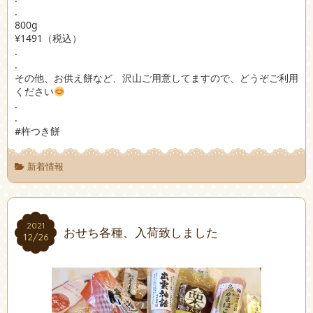
.
800g
¥1491（税込）
.
.
その他、お供え餅など、沢山ご用意してますので、どうぞご利用
ください
.
.
#杵つき餅
新着情報
2021
2021
おせち各種、入荷致しました
12/26
12/26