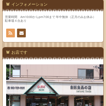
インフォメーション
営業時間 Am10:00からpm7:00まで 年中無休（正月のみお休み）
駐車場４台あり
RSS
お問
い合
お店です
わせ