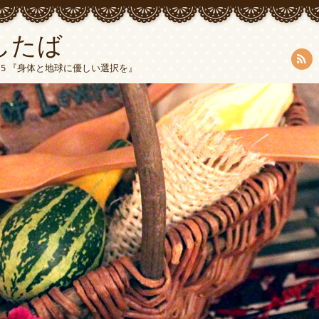
したば
5015 『身体と地球に優しい選択を』
RSS