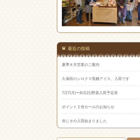
最近の投稿
夏季８月営業のご案内
久保田のシロクマ黒糖アイス、入荷です
7/27(月)〜8/2(日)野菜入荷予定表
ポイント２倍セールのお知らせ
赤じその入荷始まりました