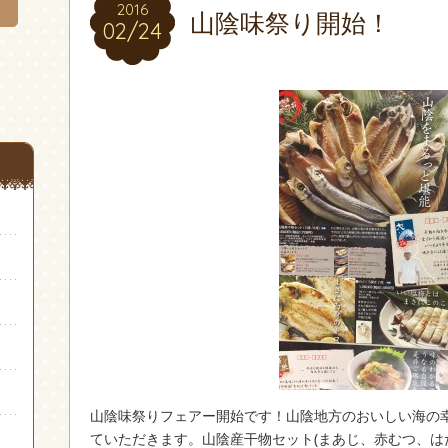
2016
2016
山陰味祭り開始！
02/24
02/24
山陰味祭りフェアー開始です！山陰地方のおいしい海の
ていただきます。山陰産干物セット(まあじ、赤むつ、は