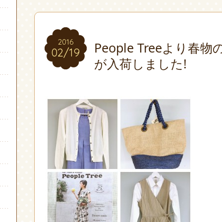
2016
2016
People Treeより
02/19
02/19
が入荷しました!