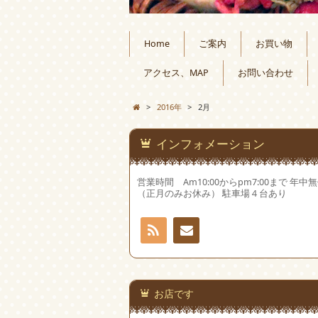
Home
ご案内
お買い物
アクセス、MAP
お問い合わせ
>
2016年
>
2月
インフォメーション
営業時間 Am10:00からpm7:00まで 年中
（正月のみお休み） 駐車場４台あり
RSS
お問
い合
お店です
わせ