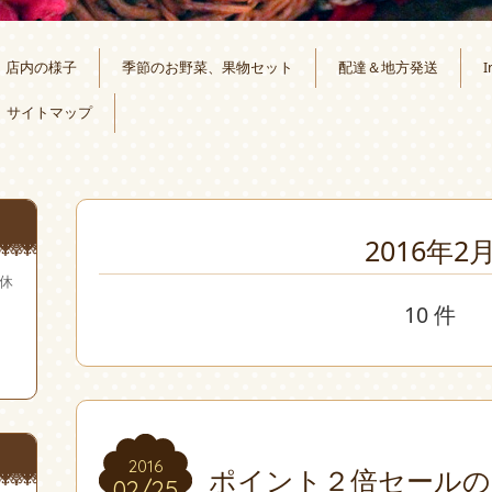
店内の様子
季節のお野菜、果物セット
配達＆地方発送
I
サイトマップ
2016年2
無休
10 件
2016
2016
ポイント２倍セールの
02/25
02/25