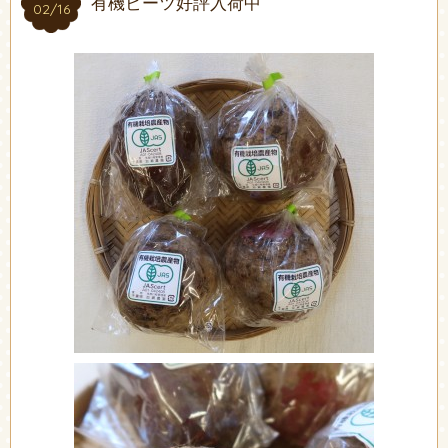
有機ビーツ好評入荷中
02/16
02/16