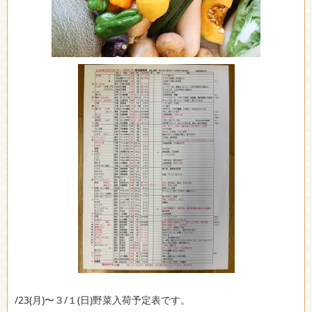
/23(月)〜３/１(日)野菜入荷予定表です。