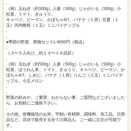
.
（例）玉ねぎ（約500g）人参（500g）じゃがいも（500g）小
松菜、トマト、きゅうり、
キャベツ、ピーマン、かぼちゃ4/1、バナナ（１房）甘夏（１
玉）河内晩柑（１玉）ミニパイナップル
.
.
●季節の野菜、果物セットL 4000円（税込）
.
（３〜５人向け、約１４〜１６品目）
.
（例）玉ねぎ（約500g）人参（500g）じゃがいも（500g）小
松菜、ほうれん草、トマト、きゅうり、キャベツ、ピーマン、か
ぼちゃ4/1、しめじ、バナナ（１房）りんご（２玉）ミニパイナ
ップル、小玉メロン
.
.
野菜の好みや、ご要望、わからない事、ご質問などございました
ら、お気軽にご連絡下さい。
.
その他、有機栽培のお米、平飼い有精卵、調味料、加工品、日用
品など、店頭で販売する全ての商品も、ご一緒に注文が可能で
す。
.