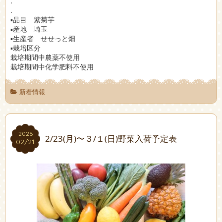
.
.
▪︎品目 紫菊芋
▪︎産地 埼玉
▪︎生産者 せせっと畑
▪︎栽培区分
栽培期間中農薬不使用
栽培期間中化学肥料不使用
新着情報
2026
2026
2/23(月)〜３/１(日)野菜入荷予定表
02/21
02/21