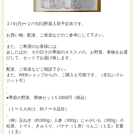
２/９(月)〜２/15(日)野菜入荷予定表です。
.
お買い物、配達、ご発送などのご参考にして下さい。
.
また、ご希望のお客様には、
あしたばが、その日その季節のオススメの、お野菜、果物をお選
びして、セットでお届け致します。
.
配達、ご発送などご相談下さい。
また、WEBショップからの、ご購入も可能です。（支払いクレ
ジット可）
.
.
●季節の野菜、果物セットS 2000円（税込）
.
（１〜２人向け、約７〜９品目）
.
（例）玉ねぎ（約300g）人参（300g）じゃがいも（300g）小
松菜、トマト、きゅうり、バナナ（１房）りんご（１玉）甘夏
（１玉）