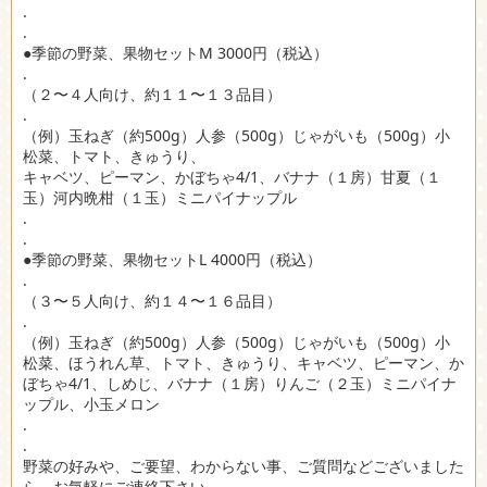
.
.
●季節の野菜、果物セットM 3000円（税込）
.
（２〜４人向け、約１１〜１３品目）
.
（例）玉ねぎ（約500g）人参（500g）じゃがいも（500g）小
松菜、トマト、きゅうり、
キャベツ、ピーマン、かぼちゃ4/1、バナナ（１房）甘夏（１
玉）河内晩柑（１玉）ミニパイナップル
.
.
●季節の野菜、果物セットL 4000円（税込）
.
（３〜５人向け、約１４〜１６品目）
.
（例）玉ねぎ（約500g）人参（500g）じゃがいも（500g）小
松菜、ほうれん草、トマト、きゅうり、キャベツ、ピーマン、か
ぼちゃ4/1、しめじ、バナナ（１房）りんご（２玉）ミニパイナ
ップル、小玉メロン
.
.
野菜の好みや、ご要望、わからない事、ご質問などございました
ら、お気軽にご連絡下さい。