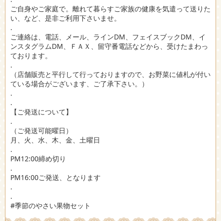
ご自身やご家庭で。離れて暮らすご家族の健康を気遣って送りた
い、など、是非ご利用下さいませ。
.
ご連絡は、電話、メール、ラインDM、フェイスブックDM、イ
ンスタグラムDM、ＦＡＸ、留守番電話などから、受けたまわっ
ております。
.
（店舗販売と平行して行っておりますので、お野菜に値札が付い
ている場合がございます、ご了承下さい。）
.
.
【ご発送について】
.
（ご発送可能曜日）
月、火、水、木、金、土曜日
.
PM12:00締め切り
.
PM16:00ご発送、となります
.
.
#季節のやさい果物セット