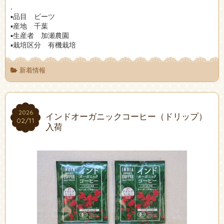
.
▪︎品目 ビーツ
▪︎産地 千葉
▪︎生産者 加瀬農園
▪︎栽培区分 有機栽培
新着情報
2026
2026
インドオーガニックコーヒー（ドリップ）
02/11
02/11
入荷