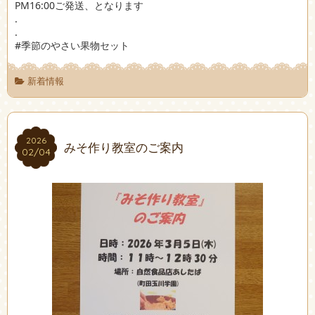
PM16:00ご発送、となります
.
.
#季節のやさい果物セット
新着情報
2026
2026
みそ作り教室のご案内
02/04
02/04