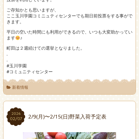
ご存知かとも思いますが、
ここ玉川学園コミニュティセンターでも期日前投票をする事がで
きます。
平日の空いた時間にも利用ができるので、いつも大変助かってい
ます
♪
町田は２週続けての選挙となりました。
.
.
#玉川学園
#コミュニティセンター
新着情報
2026
2026
2/9(月)〜2/15(日)野菜入荷予定表
02/07
02/07