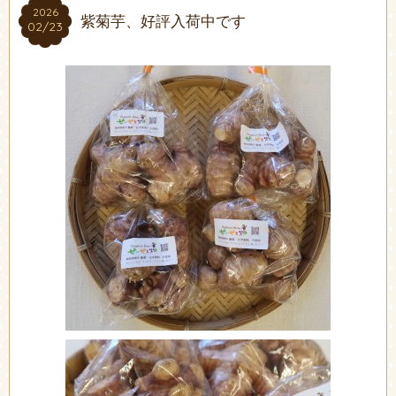
2026
2026
紫菊芋、好評入荷中です
02/23
02/23