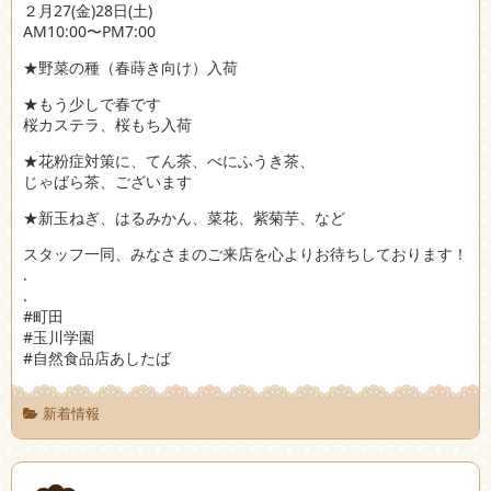
２月27(金)28日(土)
AM10:00〜PM7:00
★野菜の種（春蒔き向け）入荷
★もう少しで春です
桜カステラ、桜もち入荷
★花粉症対策に、てん茶、べにふうき茶、
じゃばら茶、ございます
★新玉ねぎ、はるみかん、菜花、紫菊芋、など
スタッフ一同、みなさまのご来店を心よりお待ちしております！
.
.
#町田
#玉川学園
#自然食品店あしたば
新着情報