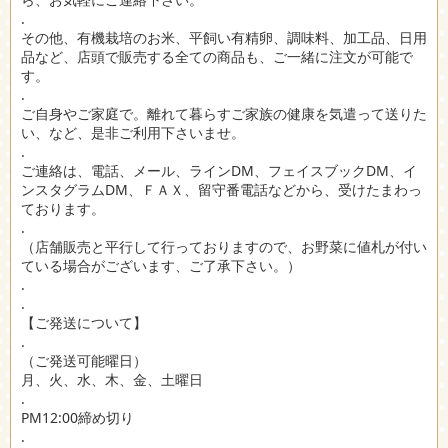
.
その他、有機栽培のお米、平飼い有精卵、調味料、加工品、日用
品など、店頭で販売する全ての商品も、ご一緒に注文が可能で
す。
.
ご自身やご家庭で。離れて暮らすご家族の健康を気遣って送りた
い、など、是非ご利用下さいませ。
.
ご連絡は、電話、メール、ラインDM、フェイスブックDM、イ
ンスタグラムDM、ＦＡＸ、留守番電話などから、受けたまわっ
ております。
.
（店舗販売と平行して行っておりますので、お野菜に値札が付い
ている場合がございます、ご了承下さい。）
.
.
【ご発送について】
.
（ご発送可能曜日）
月、火、水、木、金、土曜日
.
PM12:00締め切り
.