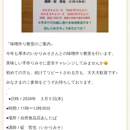
『味噌作り教室のご案内』
今年も厚木のいかりみそさんとの味噌作り教室を行います。
美味しい手作りみそに是非チャレンジしてみませんか
初めての方も、続けてリピートされる方も、大大大歓迎です♪
みなさまのご参加をどうぞお待ちしております。
.
.
●日時 / 2026年 ３月５日(木)
●時間 / 11時〜12時30分
●場所 / 自然食品店あしたば
●講師 / 碇 哲也（いかりみそ）