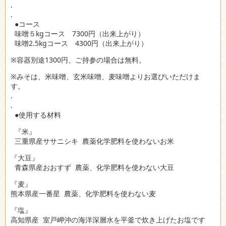
.
.
●コース
味噌５kgコース 7300円（出来上がり）
味噌2.5kgコース 4300円（出来上がり）
※容器別途1300円、ご持参の場合は無料。
※みそは、米味噌、玄米味噌、麦味噌よりお選びいただけま
す。
.
.
●使用する材料
『米』
三重県産ササニシキ 農薬化学肥料を使わないお米
『大豆』
青森県産おおすず 農薬、化学肥料を使わない大豆
『麦』
熊本県産一番星 農薬、化学肥料を使わない麦
『塩』
高知県産 室戸岬沖の海洋深層水を平釜で炊き上げたお塩です