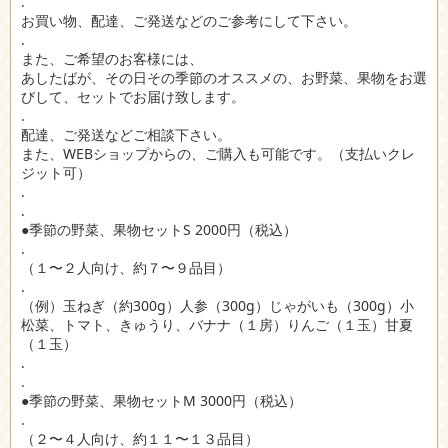
.
お買い物、配達、ご発送などのご参考にして下さい。
.
また、ご希望のお客様には、
あしたばが、その日その季節のオススメの、お野菜、果物をお選
びして、セットでお届け致します。
.
配達、ご発送などご相談下さい。
また、WEBショップからの、ご購入も可能です。（支払いクレ
ジット可）
.
.
●季節の野菜、果物セットS 2000円（税込）
.
（１〜２人向け、約７〜９品目）
.
（例）玉ねぎ（約300g）人参（300g）じゃがいも（300g）小
松菜、トマト、きゅうり、バナナ（１房）りんご（１玉）甘夏
（１玉）
.
.
●季節の野菜、果物セットM 3000円（税込）
.
（２〜４人向け、約１１〜１３品目）