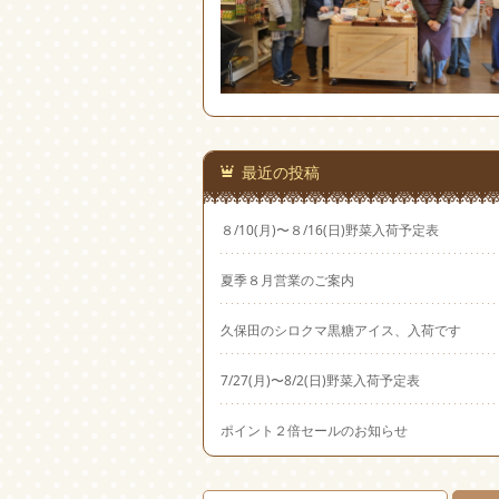
最近の投稿
８/10(月)〜８/16(日)野菜入荷予定表
夏季８月営業のご案内
久保田のシロクマ黒糖アイス、入荷です
7/27(月)〜8/2(日)野菜入荷予定表
ポイント２倍セールのお知らせ