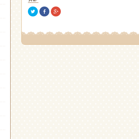
ク
Facebook
ク
リ
で
リ
ッ
共
ッ
ク
有
ク
し
(新
し
て
し
て
Twitter
い
Google+
で
ウ
で
共
ィ
共
有
ン
有
(新
ド
(新
し
ウ
し
い
で
い
ウ
開
ウ
ィ
き
ィ
ン
ま
ン
ド
す)
ド
ウ
ウ
で
で
開
開
き
き
ま
ま
す)
す)