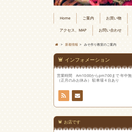
Home
ご案内
お買い物
アクセス、MAP
お問い合わせ
>
新着情報
>
みそ作り教室のご案内
インフォメーション
営業時間 Am10:00からpm7:00まで 年中
（正月のみお休み） 駐車場４台あり
RSS
お問
い合
お店です
わせ