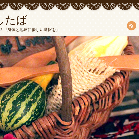
したば
5015 『身体と地球に優しい選択を』
RSS