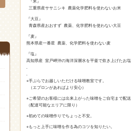
『米』
三重県産ササニシキ 農薬化学肥料を使わないお米
『大豆』
青森県産おおすず 農薬、化学肥料を使わない大豆
『麦』
熊本県産一番星 農薬、化学肥料を使わない麦
『塩』
高知県産 室戸岬沖の海洋深層水を平釜で炊き上げたお
.
.
⭐︎手ぶらでお越しいただける味噌教室です。
（エプロンがあればより安心）
⭐︎ご希望のお客様には出来上がった味噌をご自宅まで配
（配達可能なエリアに限り）
⭐︎初めての味噌作りでちょっと不安。
⭐︎もっと上手に味噌を作る為のコツを知りたい。