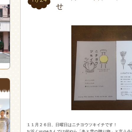
せ
１１月２６日、日曜日はニチヨウツキイチです！
お近くyugeさんでは何やら「冬と雪の贈り物」と言う