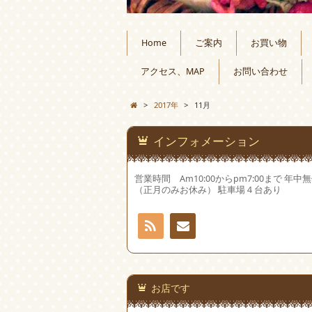
Home
ご案内
お買い物
アクセス、MAP
お問い合わせ
>
2017年
>
11月
インフォメーション
営業時間 Am10:00からpm7:00まで 年中
（正月のみお休み） 駐車場４台あり
RSS
お問
い合
お店です
わせ