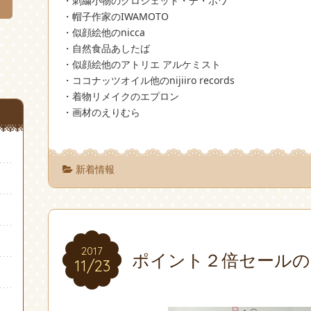
・刺繍小物のクロシェット・デ・ボワ
・帽子作家のIWAMOTO
・似顔絵他のnicca
・自然食品あしたば
・似顔絵他のアトリエ アルケミスト
・ココナッツオイル他のnijiiro records
・着物リメイクのエプロン
・画材のえりむら
新着情報
2017
2017
ポイント２倍セールの
11/23
11/23