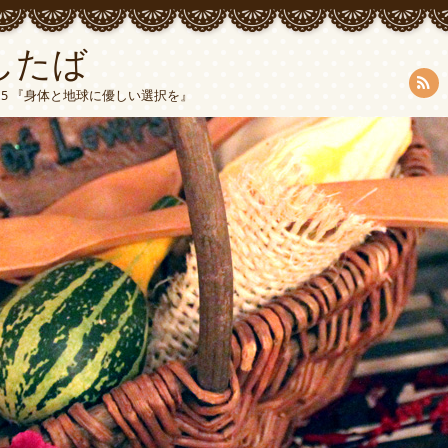
したば
5015 『身体と地球に優しい選択を』
RSS