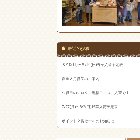
最近の投稿
８/10(月)〜８/16(日)野菜入荷予定表
夏季８月営業のご案内
久保田のシロクマ黒糖アイス、入荷です
7/27(月)〜8/2(日)野菜入荷予定表
ポイント２倍セールのお知らせ