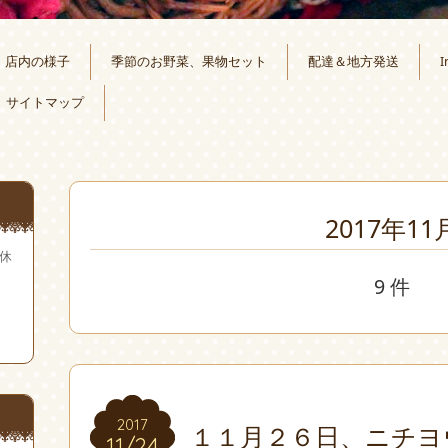
店内の様子
季節のお野菜、果物セット
配達＆地方発送
I
サイトマップ
2017年11
無休
9 件
2017
2017
１１月２６日、ニチヨ
11/24
11/24