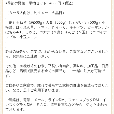
●季節の野菜、果物セットL 4000円（税込）
.
（３〜５人向け、約１４〜１６品目）
.
（例）玉ねぎ（約500g）人参（500g）じゃがいも（500g）小
松菜、ほうれん草、トマト、きゅうり、キャベツ、ピーマン、か
ぼちゃ4/1、しめじ、バナナ（１房）りんご（２玉）ミニパイナ
ップル、小玉メロン
.
.
野菜の好みや、ご要望、わからない事、ご質問などございました
ら、お気軽にご連絡下さい。
.
その他、有機栽培のお米、平飼い有精卵、調味料、加工品、日用
品など、店頭で販売する全ての商品も、ご一緒に注文が可能で
す。
.
ご自身やご家庭で。離れて暮らすご家族の健康を気遣って送りた
い、など、是非ご利用下さいませ。
.
ご連絡は、電話、メール、ラインDM、フェイスブックDM、イ
ンスタグラムDM、ＦＡＸ、留守番電話などから、受けたまわっ
ております。