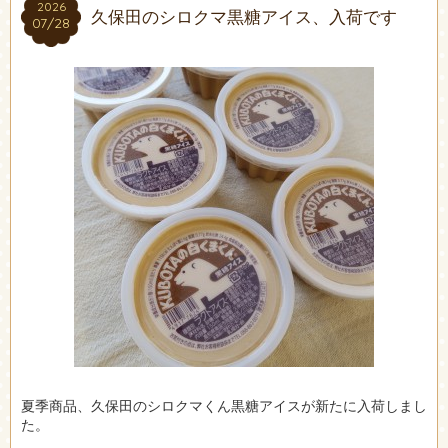
2026
2026
久保田のシロクマ黒糖アイス、入荷です
07/28
07/28
夏季商品、久保田のシロクマくん黒糖アイスが新たに入荷しまし
た。