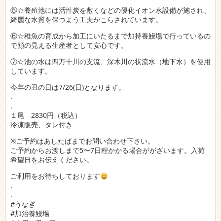
⑤☆養殖池には活性炭を敷くなどの優化イオン水設備が施され、
綺麗な水質を保つよう工夫がこらされています。
⑥☆稚魚の育成から加工にいたるまで加持養鰻場で行っているの
で顔の見える生産者として安心です。
⑦☆池の水は四万十川の支流、深木川の状流水（地下水）を使用
しています。
今年の丑の日は7/26(日)となります。
.
.
１尾 2830円（税込）
冷凍販売、タレ付き
※ご予約はあしたばまでお問い合わせ下さい。
ご予約からお渡しまで5〜7日程かかる場合ががざいます。入荷
希望日をお伝えください。
ご利用をお待ちしております
.
.
#うなぎ
#加治養鰻場