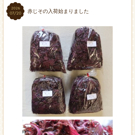
2026
2026
赤じその入荷始まりました
07/20
07/20