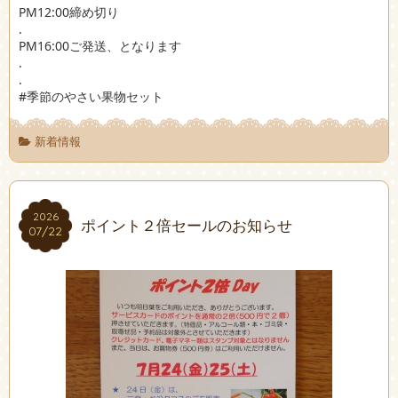
PM12:00締め切り
.
PM16:00ご発送、となります
.
.
#季節のやさい果物セット
新着情報
2026
2026
ポイント２倍セールのお知らせ
07/22
07/22