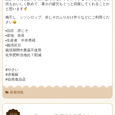
供もおいしく飲めて、暑さの疲労もぐっと回復してくれることか
と思います
梅干し、シソシロップ、赤じそのふりかけ作りなどにご利用くだ
さい
▪︎品目 赤じそ
▪︎産地 奈良
▪︎生産者 中井秀靖
▪︎栽培区分
栽培期間中農薬不使用
化学肥料当地比７割減
.
.
#やさい
#赤紫蘇
#自然食品店
新着情報
2026
2026