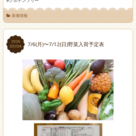
#グルテンフリー
新着情報
2026
2026
7/6(月)〜7/12(日)野菜入荷予定表
07/04
07/04