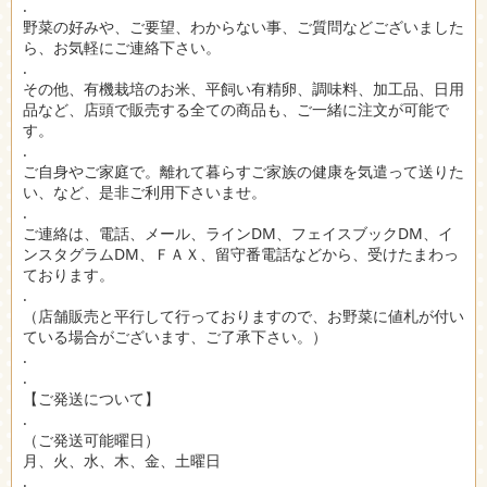
.
野菜の好みや、ご要望、わからない事、ご質問などございました
ら、お気軽にご連絡下さい。
.
その他、有機栽培のお米、平飼い有精卵、調味料、加工品、日用
品など、店頭で販売する全ての商品も、ご一緒に注文が可能で
す。
.
ご自身やご家庭で。離れて暮らすご家族の健康を気遣って送りた
い、など、是非ご利用下さいませ。
.
ご連絡は、電話、メール、ラインDM、フェイスブックDM、イ
ンスタグラムDM、ＦＡＸ、留守番電話などから、受けたまわっ
ております。
.
（店舗販売と平行して行っておりますので、お野菜に値札が付い
ている場合がございます、ご了承下さい。）
.
.
【ご発送について】
.
（ご発送可能曜日）
月、火、水、木、金、土曜日
.