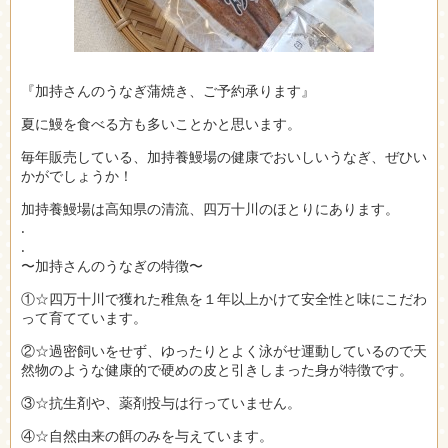
『加持さんのうなぎ蒲焼き、ご予約承ります』
夏に鰻を食べる方も多いことかと思います。
毎年販売している、加持養鰻場の健康でおいしいうなぎ、ぜひい
かがでしょうか！
加持養鰻場は高知県の清流、四万十川のほとりにあります。
.
.
〜加持さんのうなぎの特徴〜
①☆四万十川で獲れた稚魚を１年以上かけて安全性と味にこだわ
って育てています。
②☆過密飼いをせず、ゆったりとよく泳がせ運動しているので天
然物のような健康的で硬めの皮と引きしまった身が特徴です。
③☆抗生剤や、薬剤投与は行っていません。
④☆自然由来の餌のみを与えています。