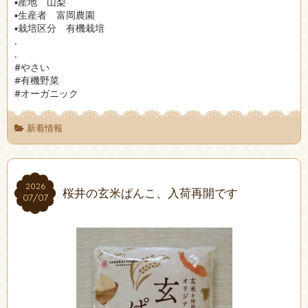
▪︎産地 山梨
▪︎生産者 富岡農園
▪︎栽培区分 有機栽培
.
.
#やさい
#有機野菜
#オーガニック
新着情報
2026
2026
桜井の玄米ぱんこ、入荷再開です
07/07
07/07