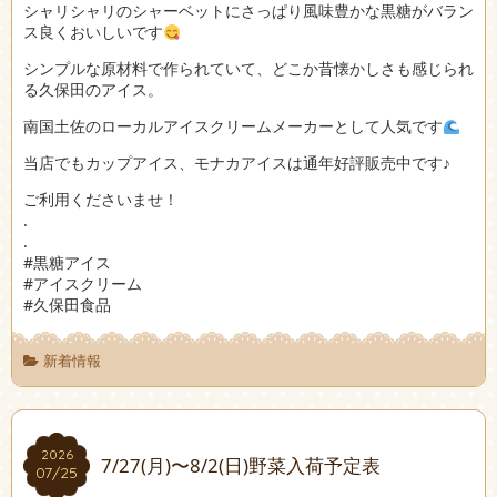
シャリシャリのシャーベットにさっぱり風味豊かな黒糖がバラン
ス良くおいしいです
シンプルな原材料で作られていて、どこか昔懐かしさも感じられ
る久保田のアイス。
南国土佐のローカルアイスクリームメーカーとして人気です
当店でもカップアイス、モナカアイスは通年好評販売中です♪
ご利用くださいませ！
.
.
#黒糖アイス
#アイスクリーム
#久保田食品
新着情報
2026
2026
7/27(月)〜8/2(日)野菜入荷予定表
07/25
07/25