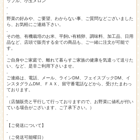
ップル、小玉メロン
.
.
野菜の好みや、ご要望、わからない事、ご質問などございました
ら、お気軽にご連絡下さい。
.
その他、有機栽培のお米、平飼い有精卵、調味料、加工品、日用
品など、店頭で販売する全ての商品も、ご一緒に注文が可能で
す。
.
ご自身やご家庭で。離れて暮らすご家族の健康を気遣って送りた
い、など、是非ご利用下さいませ。
.
ご連絡は、電話、メール、ラインDM、フェイスブックDM、イ
ンスタグラムDM、ＦＡＸ、留守番電話などから、受けたまわっ
ております。
.
（店舗販売と平行して行っておりますので、お野菜に値札が付い
ている場合がございます、ご了承下さい。）
.
.
【ご発送について】
.
（ご発送可能曜日）