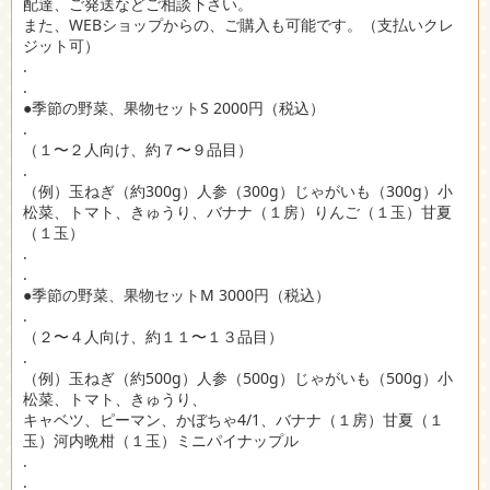
配達、ご発送などご相談下さい。
また、WEBショップからの、ご購入も可能です。（支払いクレ
ジット可）
.
.
●季節の野菜、果物セットS 2000円（税込）
.
（１〜２人向け、約７〜９品目）
.
（例）玉ねぎ（約300g）人参（300g）じゃがいも（300g）小
松菜、トマト、きゅうり、バナナ（１房）りんご（１玉）甘夏
（１玉）
.
.
●季節の野菜、果物セットM 3000円（税込）
.
（２〜４人向け、約１１〜１３品目）
.
（例）玉ねぎ（約500g）人参（500g）じゃがいも（500g）小
松菜、トマト、きゅうり、
キャベツ、ピーマン、かぼちゃ4/1、バナナ（１房）甘夏（１
玉）河内晩柑（１玉）ミニパイナップル
.
.