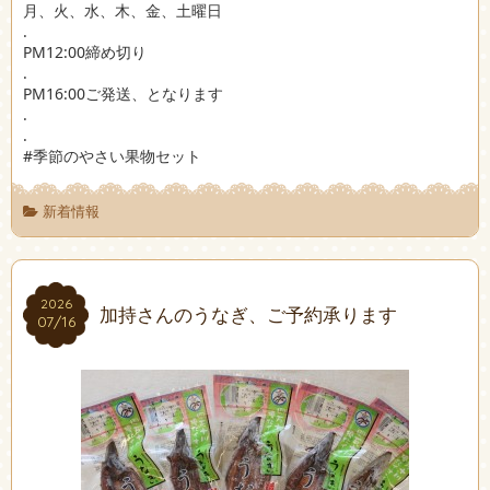
月、火、水、木、金、土曜日
.
PM12:00締め切り
.
PM16:00ご発送、となります
.
.
#季節のやさい果物セット
新着情報
2026
2026
加持さんのうなぎ、ご予約承ります
07/16
07/16