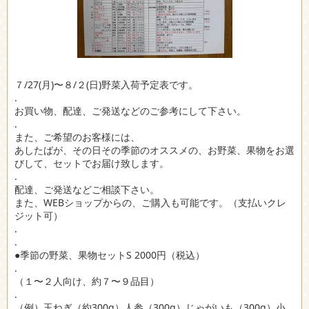
７/27(月)〜８/２(日)野菜入荷予定表です。
.
お買い物、配達、ご発送などのご参考にして下さい。
.
また、ご希望のお客様には、
あしたばが、その日その季節のオススメの、お野菜、果物をお選
びして、セットでお届け致します。
.
配達、ご発送などご相談下さい。
また、WEBショップからの、ご購入も可能です。（支払いクレ
ジット可）
.
.
●季節の野菜、果物セットS 2000円（税込）
.
（１〜２人向け、約７〜９品目）
.
（例）玉ねぎ（約300g）人参（300g）じゃがいも（300g）小