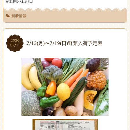
#土用の丑の日
新着情報
2026
2026
7/13(月)〜7/19(日)野菜入荷予定表
07/11
07/11