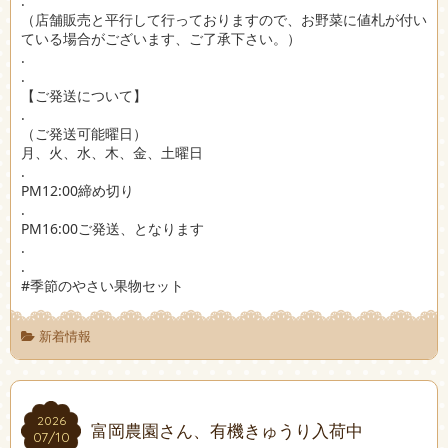
.
（店舗販売と平行して行っておりますので、お野菜に値札が付い
ている場合がございます、ご了承下さい。）
.
.
【ご発送について】
.
（ご発送可能曜日）
月、火、水、木、金、土曜日
.
PM12:00締め切り
.
PM16:00ご発送、となります
.
.
#季節のやさい果物セット
新着情報
2026
2026
富岡農園さん、有機きゅうり入荷中
07/10
07/10