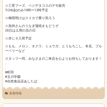
☆三育フーズ、ベジデタコスのデモ販売
7/24(金)のみ10時〜13時予定
☆梅雨明けはスイカで乗り気ろう
☆加持さんのうなぎ蒲焼きもどうぞ
26日は土用の丑の日
☆赤じそ入荷予定
☆もも、メロン、オクラ、ミョウガ、とうもろこし、冬瓜、ブル
ーベリーなど
スタッフ一同、みなさまのご来店を心よりお待ちしております！
.
.
#町田
#玉川学園
#自然食品店あしたば
新着情報