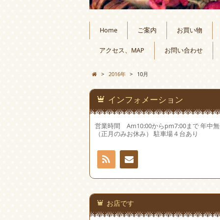
Home
ご案内
お買い物
アクセス、MAP
お問い合わせ
>
2016年
>
10月
インフォメーション
営業時間 Am10:00からpm7:00まで 年中
（正月のみお休み） 駐車場４台あり
RSS
お問
い合
お店です
わせ