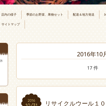
店内の様子
季節のお野菜、果物セット
配達＆地方発送
I
サイトマップ
2016年10
無休
17 件
2016
2016
リサイクルウール１０
10/31
10/31