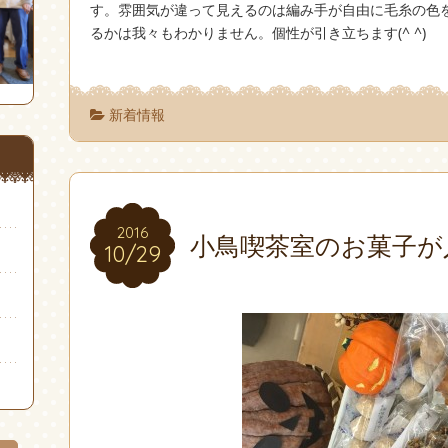
す。雰囲気が違って見えるのは編み手が自由に毛糸の色
るかは我々もわかりません。個性が引き立ちます(^ ^)
新着情報
2016
2016
小鳥喫茶室のお菓子が
10/29
10/29