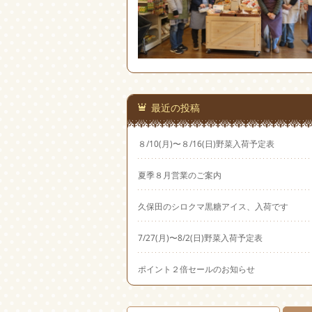
最近の投稿
８/10(月)〜８/16(日)野菜入荷予定表
夏季８月営業のご案内
久保田のシロクマ黒糖アイス、入荷です
7/27(月)〜8/2(日)野菜入荷予定表
ポイント２倍セールのお知らせ