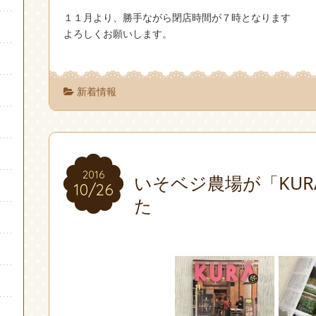
１１月より、勝手ながら閉店時間が７時となります
よろしくお願いします。
新着情報
2016
2016
いそベジ農場が「KU
10/26
10/26
た