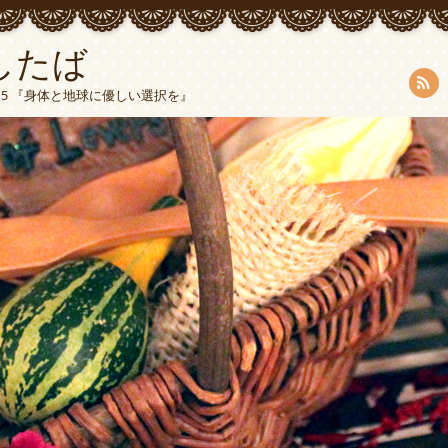
したば
5015 『身体と地球に優しい選択を』
RSS