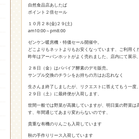
自然食品店あしたば
ポイント２倍セール
１０月２８(金)２９(土)
am10:00～pm8:00
ゼンケン暖房機・特価セール開催中。
どこよりもネットよりもお安くなっています、ご利用く
昨年はアーバンホットがよく売れました、店内にて展示
２８日（金）はパパイア酵素のデモ販売。
サンプル交換のチラシをお持ちの方はお忘れなく
生さんま終了しましたが、リクエストに答えてもう一度
２９日（土）に最終便が入荷します、
世間一般では野菜が高騰していますが、明日葉の野菜は
す、年間通じてあまり変わらないのです、
貴重な有機のりんごも入荷しています
秋の手作りリース入荷しています