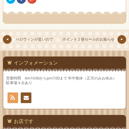
リ
で
リ
ッ
共
ッ
ク
有
ク
し
(新
し
て
し
て
Twitter
い
Google+
で
ウ
で
共
ィ
共
有
ン
有
(新
ド
(新
し
ウ
し
ハロウィンが近いので
ポイント２倍セールのお知らせ
い
で
い
ウ
開
ウ
ィ
き
ィ
ン
ま
ン
ド
す)
ド
ウ
ウ
で
で
インフォメーション
開
開
き
き
ま
ま
す)
す)
営業時間 Am10:00からpm7:00まで 年中無休（正月のみお休み）
駐車場４台あり
RSS
お問
い合
お店です