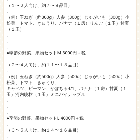
（１〜２人向け、約７〜９品目）
.
（例）玉ねぎ（約300g）人参（300g）じゃがいも（300g）小
松菜、トマト、きゅうり、バナナ（１房）りんご（１玉）甘夏
（１玉）
.
.
.
●季節の野菜、果物セットM 3000円＋税
.
（２〜４人向け、約１１〜１３品目）
.
（例）玉ねぎ（約500g）人参（500g）じゃがいも（500g）小
松菜、トマト、きゅうり、
キャベツ、ピーマン、かぼちゃ4/1、バナナ（１房）甘夏（１
玉）河内晩柑（１玉）ミニパイナップル
.
.
.
●季節の野菜、果物セットL 4000円＋税
.
（３〜５人向け、約１４〜１６品目）
.