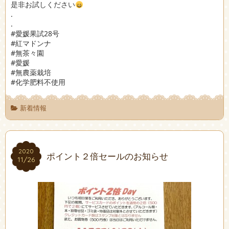
是非お試しください
.
.
#愛媛果試28号
#紅マドンナ
#無茶々園
#愛媛
#無農薬栽培
#化学肥料不使用
新着情報
2020
2020
ポイント２倍セールのお知らせ
11/26
11/26