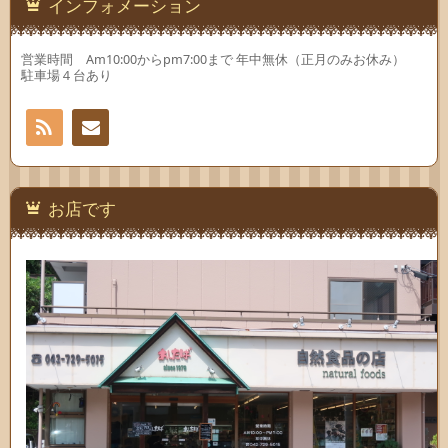
インフォメーション
営業時間 Am10:00からpm7:00まで 年中無休（正月のみお休み）
駐車場４台あり
RSS
お問
い合
お店です
わせ