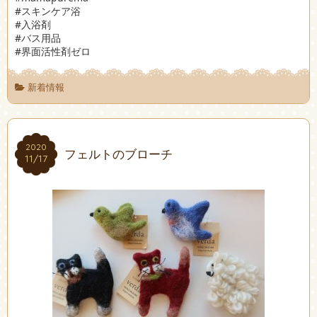
#スキンケア浴
#入浴剤
#バス用品
#界面活性剤ゼロ
新着情報
2020
2020
フェルトのブローチ
11/17
11/17