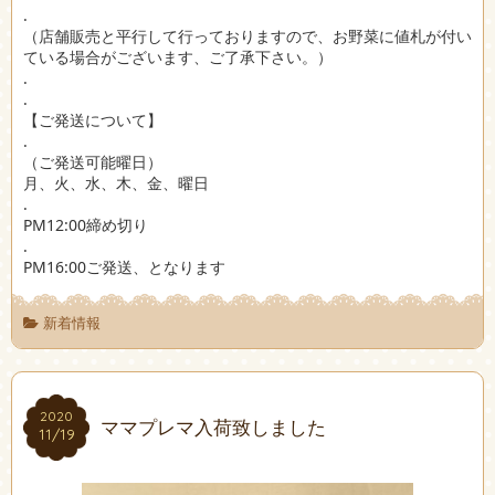
.
（店舗販売と平行して行っておりますので、お野菜に値札が付い
ている場合がございます、ご了承下さい。）
.
.
【ご発送について】
.
（ご発送可能曜日）
月、火、水、木、金、曜日
.
PM12:00締め切り
.
PM16:00ご発送、となります
新着情報
2020
2020
ママプレマ入荷致しました
11/19
11/19