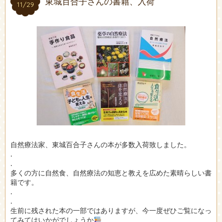
東城百合子さんの書籍、入荷
11/29
11/29
自然療法家、東城百合子さんの本が多数入荷致しました。
.
.
多くの方に自然食、自然療法の知恵と教えを広めた素晴らしい書
籍です。
.
.
生前に残された本の一部ではありますが、今一度ぜひご覧になっ
てみてはいかがでしょうか