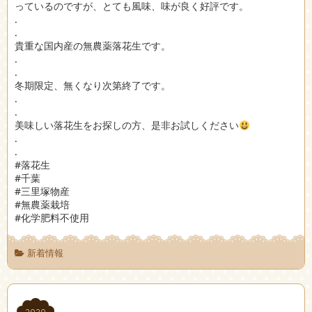
っているのですが、とても風味、味が良く好評です。
.
.
貴重な国内産の無農薬落花生です。
.
.
冬期限定、無くなり次第終了です。
.
.
美味しい落花生をお探しの方、是非お試しください
.
.
#落花生
#千葉
#三里塚物産
#無農薬栽培
#化学肥料不使用
新着情報
2020
2020