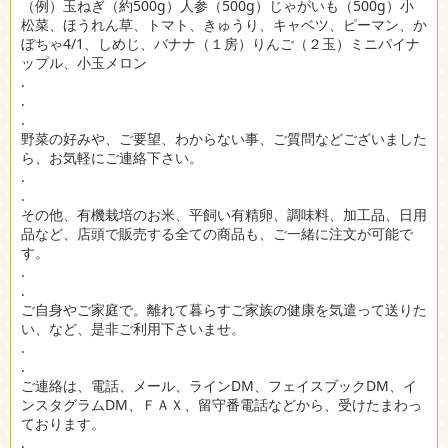
（例）玉ねぎ（約500g）人参（500g）じゃがいも（500g）小
松菜、ほうれん草、トマト、きゅうり、キャベツ、ピーマン、か
ぼちゃ4/1、しめじ、バナナ（１房）りんご（２玉）ミニパイナ
ップル、小玉メロン
.
.
.
野菜の好みや、ご要望、わからない事、ご質問などございました
ら、お気軽にご連絡下さい。
.
.
その他、有機栽培のお米、平飼い有精卵、調味料、加工品、日用
品など、店頭で販売する全ての商品も、ご一緒に注文が可能で
す。
.
.
ご自身やご家庭で。離れて暮らすご家族の健康を気遣って送りた
い、など、是非ご利用下さいませ。
.
.
ご連絡は、電話、メール、ラインDM、フェイスブックDM、イ
ンスタグラムDM、ＦＡＸ、留守番電話などから、受けたまわっ
ております。
.