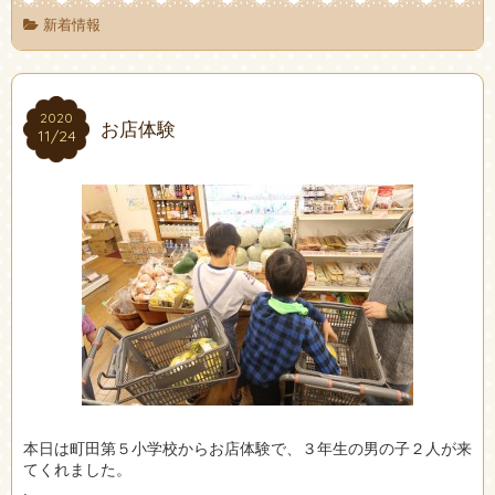
新着情報
2020
2020
お店体験
11/24
11/24
本日は町田第５小学校からお店体験で、３年生の男の子２人が来
てくれました。
.