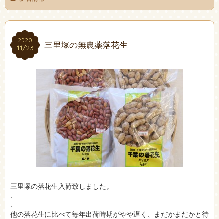
2020
2020
三里塚の無農薬落花生
11/23
11/23
三里塚の落花生入荷致しました。
.
.
他の落花生に比べて毎年出荷時期がやや遅く、まだかまだかと待