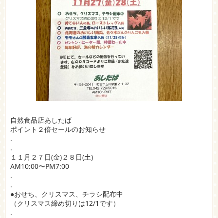
自然食品店あしたば
ポイント２倍セールのお知らせ
.
.
１１月２７日(金)２８日(土)
AM10:00〜PM7:00
.
.
●おせち、クリスマス、チラシ配布中
（クリスマス締め切りは12/1です）
.