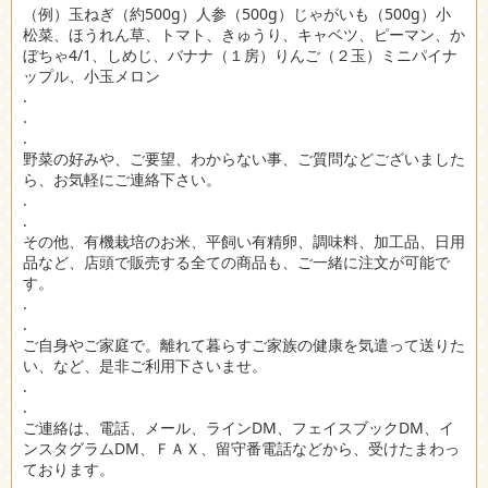
（例）玉ねぎ（約500g）人参（500g）じゃがいも（500g）小
松菜、ほうれん草、トマト、きゅうり、キャベツ、ピーマン、か
ぼちゃ4/1、しめじ、バナナ（１房）りんご（２玉）ミニパイナ
ップル、小玉メロン
.
.
.
野菜の好みや、ご要望、わからない事、ご質問などございました
ら、お気軽にご連絡下さい。
.
.
その他、有機栽培のお米、平飼い有精卵、調味料、加工品、日用
品など、店頭で販売する全ての商品も、ご一緒に注文が可能で
す。
.
.
ご自身やご家庭で。離れて暮らすご家族の健康を気遣って送りた
い、など、是非ご利用下さいませ。
.
.
ご連絡は、電話、メール、ラインDM、フェイスブックDM、イ
ンスタグラムDM、ＦＡＸ、留守番電話などから、受けたまわっ
ております。