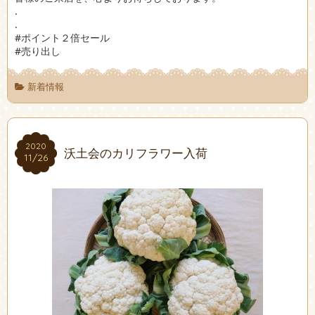
.
.
#ポイント２倍セール
#売り出し
新着情報
2020
2020
沃土会のカリフラワー入荷
11/26
11/26