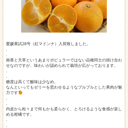
愛媛果試28号（紅マドンナ）入荷致しました。
.
.
南香と天草というあまりポピュラーではない品種同士の掛け合わ
せなのですが、味わいが認められて栽培が広がっております。
.
.
糖度は高くて酸味は少なめ。
なんといってもゼリーを思わせるようなプルプルとした果肉が魅
力です
.
.
内皮から粒々まで何もかも柔らかく、とろけるような食感が楽し
める柑橘です。
.
.