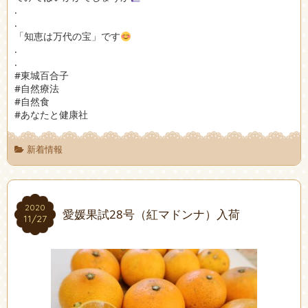
.
.
「知恵は万代の宝」です
.
.
#東城百合子
#自然療法
#自然食
#あなたと健康社
新着情報
2020
2020
愛媛果試28号（紅マドンナ）入荷
11/27
11/27