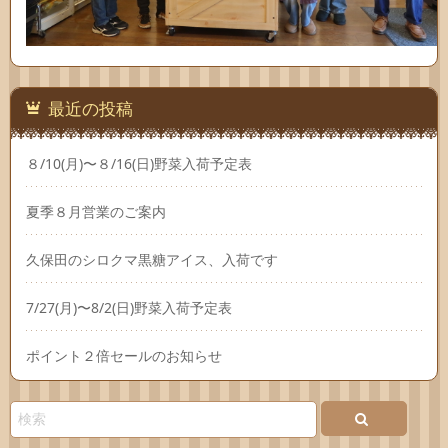
最近の投稿
８/10(月)〜８/16(日)野菜入荷予定表
夏季８月営業のご案内
久保田のシロクマ黒糖アイス、入荷です
7/27(月)〜8/2(日)野菜入荷予定表
ポイント２倍セールのお知らせ