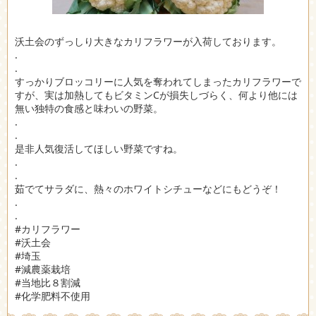
沃土会のずっしり大きなカリフラワーが入荷しております。
.
.
すっかりブロッコリーに人気を奪われてしまったカリフラワーで
すが、実は加熱してもビタミンCが損失しづらく、何より他には
無い独特の食感と味わいの野菜。
.
.
是非人気復活してほしい野菜ですね。
.
.
茹でてサラダに、熱々のホワイトシチューなどにもどうぞ！
.
.
#カリフラワー
#沃土会
#埼玉
#減農薬栽培
#当地比８割減
#化学肥料不使用