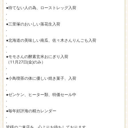
.
●待てない人の為、ローストレッグ入荷
.
.
●三里塚のおいしい落花生入荷
.
.
●北海道の美味しい南瓜、佐々木さんりんごも入荷
.
.
●モモさんの酵素玄米おにぎり入荷
（11月27日(金)のみ）
.
.
●小鳥喫茶の体に優しい焼き菓子、入荷
.
.
●ゼンケン、ヒーター類、特価セール中
.
.
●毎年好評海の精カレンダー
.
.
皆様のご来店を、心よりお待ちしております。