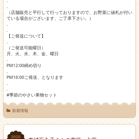
.
.
（店舗販売と平行して行っておりますので、お野菜に値札が付い
ている場合がございます、ご了承下さい。）
.
.
【ご発送について】
.
（ご発送可能曜日）
月、火、水、木、金、曜日
.
PM12:00締め切り
.
PM16:00ご発送、となります
.
.
#季節のやさい果物セット
新着情報
2020
2020