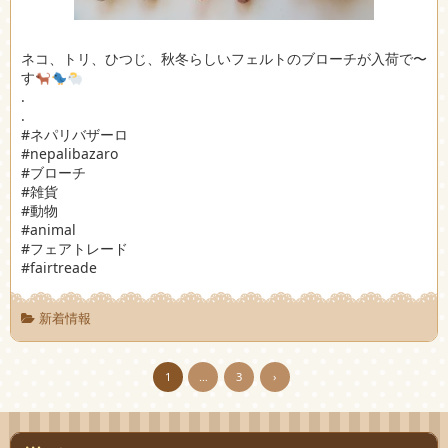
ネコ、トリ、ひつじ、秋冬らしいフェルトのブローチが入荷で〜
す
.
.
#ネパリバザーロ
#nepalibazaro
#ブローチ
#雑貨
#動物
#animal
#フェアトレード
#fairtreade
新着情報
1
…
3
›