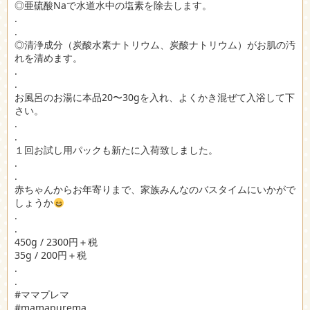
◎亜硫酸Naで水道水中の塩素を除去します。
.
.
◎清浄成分（炭酸水素ナトリウム、炭酸ナトリウム）がお肌の汚
れを清めます。
.
.
お風呂のお湯に本品20〜30gを入れ、よくかき混ぜて入浴して下
さい。
.
.
１回お試し用パックも新たに入荷致しました。
.
.
赤ちゃんからお年寄りまで、家族みんなのバスタイムにいかがで
しょうか
.
.
450g / 2300円＋税
35g / 200円＋税
.
.
#ママプレマ
#mamapurema