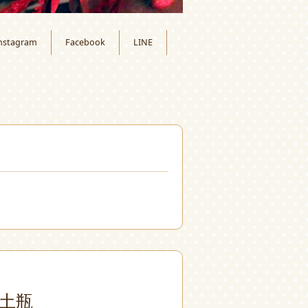
nstagram
Facebook
LINE
月
土瓶