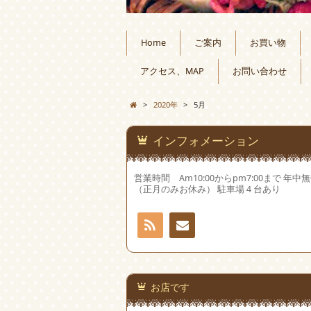
Home
ご案内
お買い物
アクセス、MAP
お問い合わせ
>
2020年
>
5月
インフォメーション
営業時間 Am10:00からpm7:00まで 年中
（正月のみお休み） 駐車場４台あり
RSS
お問
い合
お店です
わせ