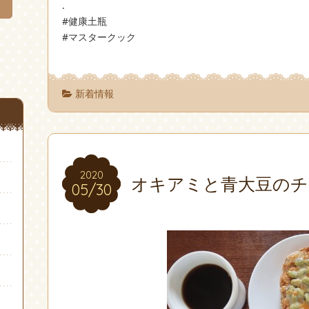
.
#健康土瓶
#マスタークック
新着情報
2020
2020
オキアミと青大豆のチ
05/30
05/30