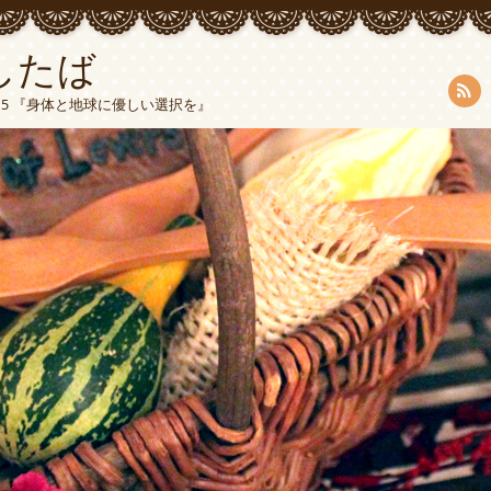
したば
5015 『身体と地球に優しい選択を』
RSS