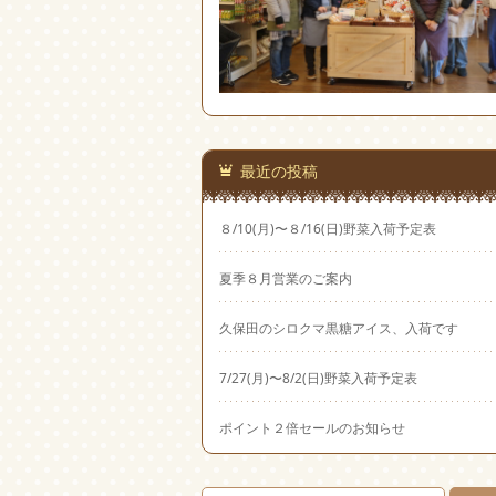
最近の投稿
８/10(月)〜８/16(日)野菜入荷予定表
夏季８月営業のご案内
久保田のシロクマ黒糖アイス、入荷です
7/27(月)〜8/2(日)野菜入荷予定表
ポイント２倍セールのお知らせ