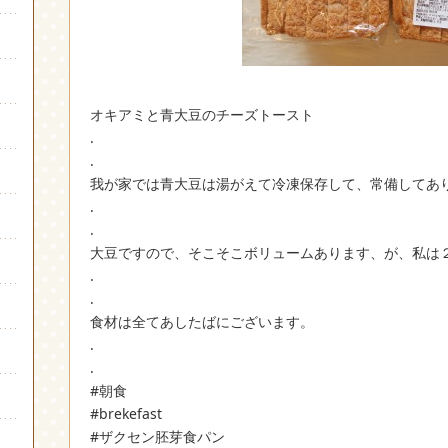
オキアミと青大豆のチーズトースト
.
.
我が家では青大豆は湯がえて冷凍保存して、常備してあ
.
.
大豆ですので、そこそこボリュームあります、が、私は
.
.
食材は全てあしたばにございます。
.
.
#朝食
#brekefast
#ザクセン胚芽食パン