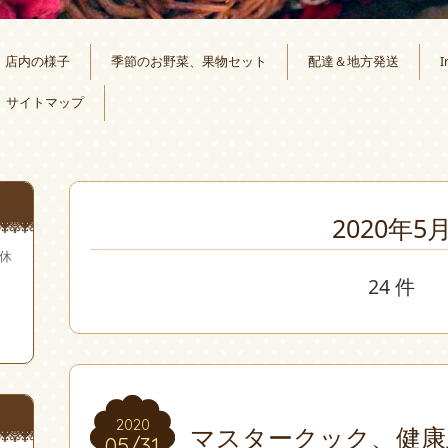
店内の様子
季節のお野菜、果物セット
配達＆地方発送
I
サイトマップ
2020年5
無休
24 件
2020
2020
マスタークック、健康
05/31
05/31