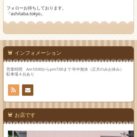
フォローお待ちしております。
『ashitaba.tokyo』
インフォメーション
営業時間 Am10:00からpm7:00まで 年中無休（正月のみお休み）
駐車場４台あり
RSS
お問
い合
お店です
わせ