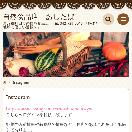
自然食品店 あしたば
東京都町田市の自然食品店 TEL 042-729-5015 『身体と
地球に優しい選択を』
検索
>
Instagram
Instagram
https://www.instagram.com/ashitaba.tokyo/
こちらへログインをお願い致します。
野菜の入荷情報や新商品の情報など、お店のあれこれを日々配信
しております。