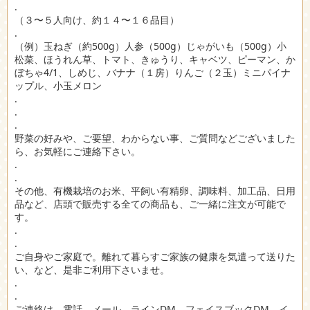
.
（３〜５人向け、約１４〜１６品目）
.
（例）玉ねぎ（約500g）人参（500g）じゃがいも（500g）小
松菜、ほうれん草、トマト、きゅうり、キャベツ、ピーマン、か
ぼちゃ4/1、しめじ、バナナ（１房）りんご（２玉）ミニパイナ
ップル、小玉メロン
.
.
.
野菜の好みや、ご要望、わからない事、ご質問などございました
ら、お気軽にご連絡下さい。
.
.
その他、有機栽培のお米、平飼い有精卵、調味料、加工品、日用
品など、店頭で販売する全ての商品も、ご一緒に注文が可能で
す。
.
.
ご自身やご家庭で。離れて暮らすご家族の健康を気遣って送りた
い、など、是非ご利用下さいませ。
.
.
ご連絡は、電話、メール、ラインDM、フェイスブックDM、イ