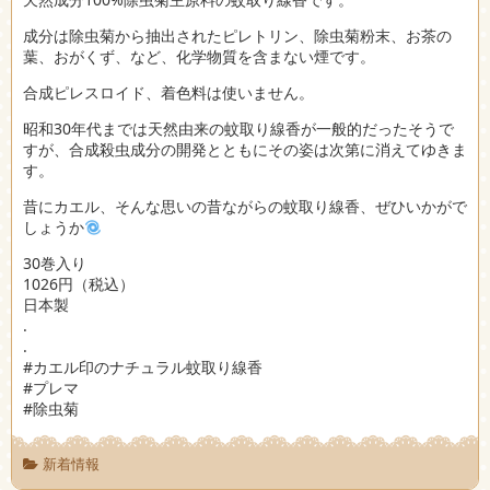
成分は除虫菊から抽出されたピレトリン、除虫菊粉末、お茶の
葉、おがくず、など、化学物質を含まない煙です。
合成ピレスロイド、着色料は使いません。
昭和30年代までは天然由来の蚊取り線香が一般的だったそうで
すが、合成殺虫成分の開発とともにその姿は次第に消えてゆきま
す。
昔にカエル、そんな思いの昔ながらの蚊取り線香、ぜひいかがで
しょうか
30巻入り
1026円（税込）
日本製
.
.
#カエル印のナチュラル蚊取り線香
#プレマ
#除虫菊
新着情報