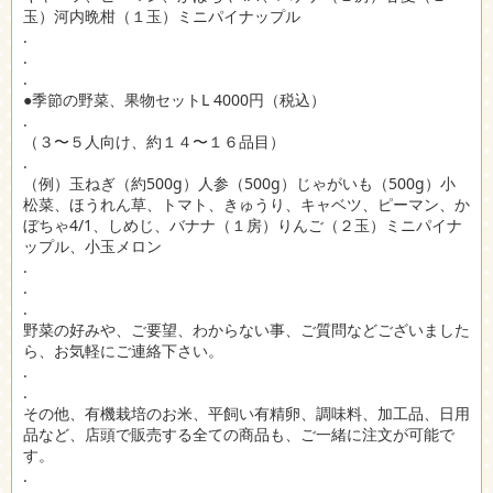
玉）河内晩柑（１玉）ミニパイナップル
.
.
.
●季節の野菜、果物セットL 4000円（税込）
.
（３〜５人向け、約１４〜１６品目）
.
（例）玉ねぎ（約500g）人参（500g）じゃがいも（500g）小
松菜、ほうれん草、トマト、きゅうり、キャベツ、ピーマン、か
ぼちゃ4/1、しめじ、バナナ（１房）りんご（２玉）ミニパイナ
ップル、小玉メロン
.
.
.
野菜の好みや、ご要望、わからない事、ご質問などございました
ら、お気軽にご連絡下さい。
.
.
その他、有機栽培のお米、平飼い有精卵、調味料、加工品、日用
品など、店頭で販売する全ての商品も、ご一緒に注文が可能で
す。
.