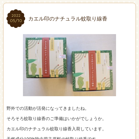
2022
2022
カエル印のナチュラル蚊取り線香
05/10
05/10
野外での活動が活発になってきましたね。
そろそろ蚊取り線香のご準備はいかがでしょうか。
カエル印のナチュラル蚊取り線香入荷しています。
天然成分100%除虫菊主原料の蚊取り線香です。