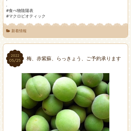
.
#食べ物陰陽表
#マクロビオティック
新着情報
2022
2022
梅、赤紫蘇、らっきょう、ご予約承ります
05/25
05/25