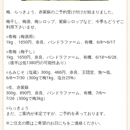
梅、らっきょう、赤紫蘇のご予約受け付けが始まりました。
梅干し、梅酒、梅シロップ、紫蘇シロップなど、今季もどうぞご
利用下さいませ。
○青梅（梅酒用）
1kg 、1650円、奈良、パンドラファーム、有機、6/8〜6/17
○青梅（梅干し）
1kg、1650円、奈良、パンドラファーム、有機、6/18〜6/28、
（後半は低1380円の可能性あり）
○もみじそ（塩蔵）300g、486円、奈良、王隠堂、無〜低、
6/8〜7/30（300gで梅1kg、塩分25%）
○生、赤紫蘇
300g、890円、奈良、パンドラファーム、有機、7/6〜
7/26（300gで梅3kg）
○らっきょう
まだ、ご案内が未定ですが、ご予約を承っております。
※ご注文の際はご希望のお日にちをご連絡ください。