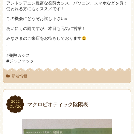
アントシアニン豊富な発酵カシス、パソコン、スマホなどを良く
使われる方にもオススメです！
この機会にどうぞお試し下さい⭐︎
あいにくの雨ですが、本日も元気に営業！
みなさまのご来店をお待ちしております
.
.
#発酵カシス
#ジャフマック
新着情報
2022
2022
マクロビオティック陰陽表
05/26
05/26