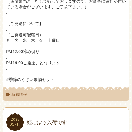
（店舗販売と平行して行っておりますので、お野菜に値札が付い
ている場合がございます、ご了承下さい。）
.
.
【ご発送について】
.
（ご発送可能曜日）
月、火、水、木、金、土曜日
.
PM12:00締め切り
.
PM16:00ご発送、となります
.
.
#季節のやさい果物セット
新着情報
2022
2022
姫ごぼう入荷です
05/19
05/19