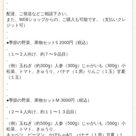
.
.
配達、ご発送などご相談下さい。
また、WEBショップからの、ご購入も可能です。（支払いクレ
ジット可）
.
.
●季節の野菜、果物セットS 2000円（税込）
.
（１〜２人向け、約７〜９品目）
.
（例）玉ねぎ（約300g）人参（300g）じゃがいも（300g）小
松菜、トマト、きゅうり、バナナ（１房）りんご（１玉）甘夏
（１玉）
.
.
.
●季節の野菜、果物セットM 3000円（税込）
.
（２〜４人向け、約１１〜１３品目）
.
（例）玉ねぎ（約500g）人参（500g）じゃがいも（500g）小
松菜、トマト、きゅうり、
キャベツ、ピーマン、かぼちゃ4/1、バナナ（１房）甘夏（１