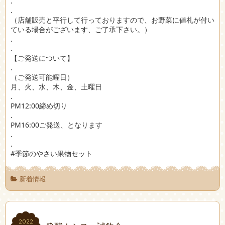
.
.
（店舗販売と平行して行っておりますので、お野菜に値札が付い
ている場合がございます、ご了承下さい。）
.
.
【ご発送について】
.
（ご発送可能曜日）
月、火、水、木、金、土曜日
.
PM12:00締め切り
.
PM16:00ご発送、となります
.
.
#季節のやさい果物セット
新着情報
2022
2022