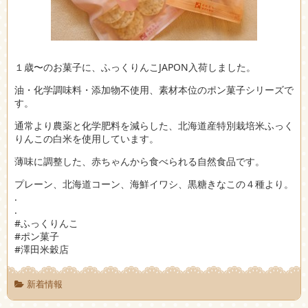
１歳〜のお菓子に、ふっくりんこJAPON入荷しました。
油・化学調味料・添加物不使用、素材本位のポン菓子シリーズで
す。
通常より農薬と化学肥料を減らした、北海道産特別栽培米ふっく
りんこの白米を使用しています。
薄味に調整した、赤ちゃんから食べられる自然食品です。
プレーン、北海道コーン、海鮮イワシ、黒糖きなこの４種より。
.
.
#ふっくりんこ
#ポン菓子
#澤田米穀店
新着情報