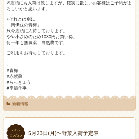
※店頭にも入荷は致しますが、確実に欲しいお客様はご予約がよ
ろしいかと思います。
⭐︎それとは別に、
「南伊豆の青梅」
只今店頭に入荷しております。
やや小さめのため1080円お買い得。
何十年も無農薬、自然農です。
ご利用をお待ちしております。
.
.
#青梅
#赤紫蘇
#らっきょう
#季節仕事
新着情報
2022
2022
5月23日(月)〜野菜入荷予定表
05/25
05/25