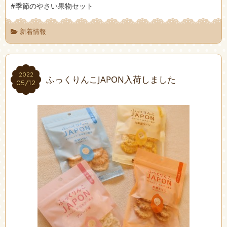
#季節のやさい果物セット
新着情報
2022
2022
ふっくりんこJAPON入荷しました
05/12
05/12