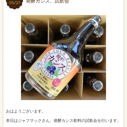
発酵カシス、試飲会
05/27
05/27
おはようございます。
本日はジャフマックさん、発酵カシス飲料の試飲会を行います。