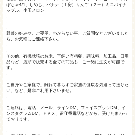
ぼちゃ4/1、しめじ、バナナ（１房）りんご（２玉）ミニパイナ
ップル、小玉メロン
.
.
.
野菜の好みや、ご要望、わからない事、ご質問などございました
ら、お気軽にご連絡下さい。
.
.
その他、有機栽培のお米、平飼い有精卵、調味料、加工品、日用
品など、店頭で販売する全ての商品も、ご一緒に注文が可能で
す。
.
.
ご自身やご家庭で。離れて暮らすご家族の健康を気遣って送りた
い、など、是非ご利用下さいませ。
.
.
ご連絡は、電話、メール、ラインDM、フェイスブックDM、イ
ンスタグラムDM、ＦＡＸ、留守番電話などから、受けたまわっ
ております。
.
.