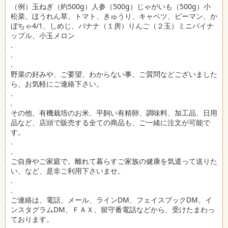
（例）玉ねぎ（約500g）人参（500g）じゃがいも（500g）小
松菜、ほうれん草、トマト、きゅうり、キャベツ、ピーマン、か
ぼちゃ4/1、しめじ、バナナ（１房）りんご（２玉）ミニパイナ
ップル、小玉メロン
.
.
.
野菜の好みや、ご要望、わからない事、ご質問などございました
ら、お気軽にご連絡下さい。
.
.
その他、有機栽培のお米、平飼い有精卵、調味料、加工品、日用
品など、店頭で販売する全ての商品も、ご一緒に注文が可能で
す。
.
.
ご自身やご家庭で。離れて暮らすご家族の健康を気遣って送りた
い、など、是非ご利用下さいませ。
.
.
ご連絡は、電話、メール、ラインDM、フェイスブックDM、イ
ンスタグラムDM、ＦＡＸ、留守番電話などから、受けたまわっ
ております。