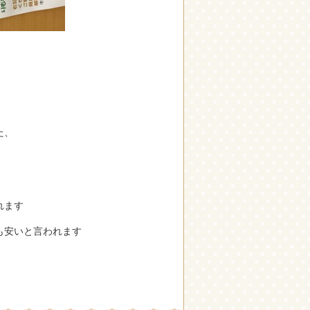
た、
れます
も安いと言われます