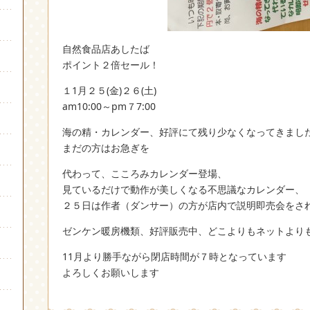
自然食品店あしたば
ポイント２倍セール！
１1月２５(金)２６(土)
am10:00～pm７7:00
海の精・カレンダー、好評にて残り少なくなってきまし
まだの方はお急ぎを
代わって、こころみカレンダー登場、
見ているだけで動作が美しくなる不思議なカレンダー、
２５日は作者（ダンサー）の方が店内で説明即売会をさ
ゼンケン暖房機類、好評販売中、どこよりもネットより
11月より勝手ながら閉店時間が７時となっています
よろしくお願いします