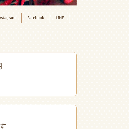
nstagram
Facebook
LINE
月
す