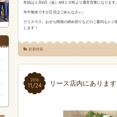
年始は１月6日（金）AM１０時より通常営業になります
年中無休ですが正月はごめんなさい。
クリスマス、おせち関係の締め切りなどのご案内もレジ
します！
新着情報
2016
2016
リース店内にあります
11/24
11/24