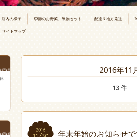
店内の様子
季節のお野菜、果物セット
配達＆地方発送
I
サイトマップ
2016年11
無休
13 件
2016
2016
年末年始のお知らせで
11/30
11/30