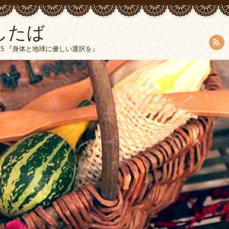
したば
5015 『身体と地球に優しい選択を』
RSS