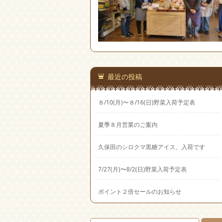
最近の投稿
８/10(月)〜８/16(日)野菜入荷予定表
夏季８月営業のご案内
久保田のシロクマ黒糖アイス、入荷です
7/27(月)〜8/2(日)野菜入荷予定表
ポイント２倍セールのお知らせ