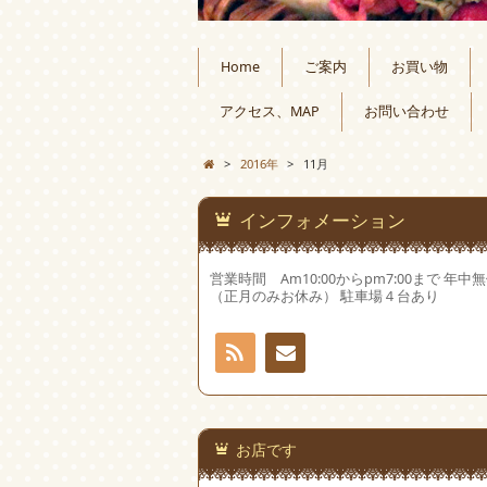
Home
ご案内
お買い物
アクセス、MAP
お問い合わせ
>
2016年
>
11月
インフォメーション
営業時間 Am10:00からpm7:00まで 年中
（正月のみお休み） 駐車場４台あり
RSS
お問
い合
お店です
わせ