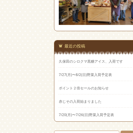
最近の投稿
久保田のシロクマ黒糖アイス、入荷です
7/27(月)〜8/2(日)野菜入荷予定表
ポイント２倍セールのお知らせ
赤じその入荷始まりました
7/20(月)〜7/26(日)野菜入荷予定表