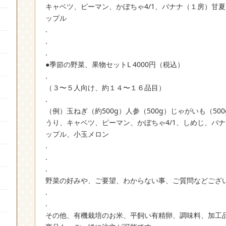
キャベツ、ピーマン、かぼちゃ4/1、バナナ（１房）甘
ップル
.
.
.
●季節の野菜、果物セットL 4000円（税込）
.
（３〜５人向け、約１４〜１６品目）
.
（例）玉ねぎ（約500g）人参（500g）じゃがいも（5
うり、キャベツ、ピーマン、かぼちゃ4/1、しめじ、バ
ップル、小玉メロン
.
.
.
野菜の好みや、ご要望、わからない事、ご質問などござ
.
.
その他、有機栽培のお米、平飼い有精卵、調味料、加工