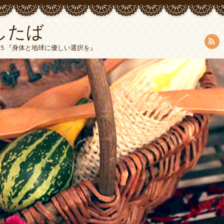
したば
5015 『身体と地球に優しい選択を』
RSS