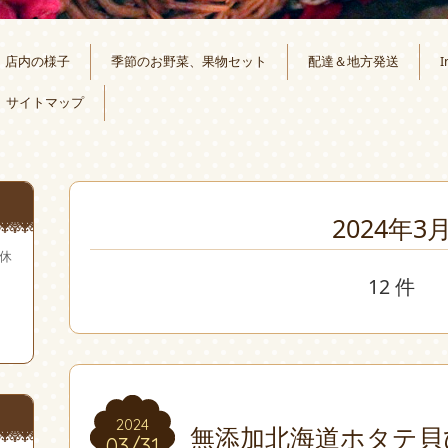
店内の様子
季節のお野菜、果物セット
配達＆地方発送
I
サイトマップ
2024年3
無休
12 件
2024
2024
無添加北海道ホタテ貝
03/31
03/31