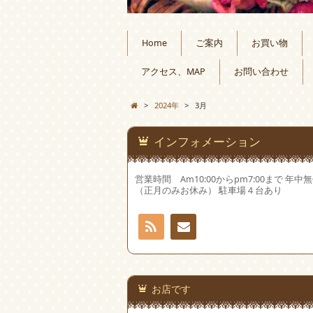
Home
ご案内
お買い物
アクセス、MAP
お問い合わせ
>
2024年
>
3月
インフォメーション
営業時間 Am10:00からpm7:00まで 年中
（正月のみお休み） 駐車場４台あり
RSS
お問
い合
お店です
わせ