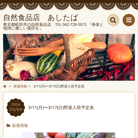
自然食品店 あしたば
東京都町田市の自然食品店 TEL 042-729-5015 『身体と
地球に優しい選択を』
検索
>
新着情報
>
3/11(月)〜3/17(日)野菜入荷予定表
2024
3/11(月)〜3/17(日)野菜入荷予定表
03/09
新着情報