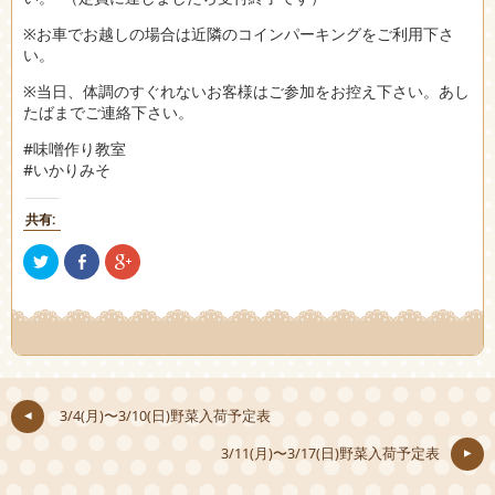
※お車でお越しの場合は近隣のコインパーキングをご利用下さ
い。
※当日、体調のすぐれないお客様はご参加をお控え下さい。あし
たばまでご連絡下さい。
#味噌作り教室
#いかりみそ
共有:
ク
Facebook
ク
リ
で
リ
ッ
共
ッ
ク
有
ク
し
(新
し
て
し
て
Twitter
い
Google+
で
ウ
で
共
ィ
共
有
ン
有
(新
ド
(新
し
ウ
し
3/4(月)〜3/10(日)野菜入荷予定表
い
で
い
ウ
開
ウ
ィ
き
ィ
3/11(月)〜3/17(日)野菜入荷予定表
ン
ま
ン
ド
す)
ド
ウ
ウ