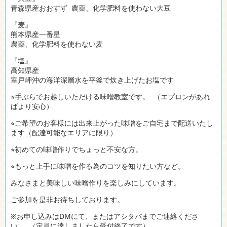
青森県産おおすず 農薬、化学肥料を使わない大豆
『麦』
熊本県産一番星
農薬、化学肥料を使わない麦
『塩』
高知県産
室戸岬沖の海洋深層水を平釜で炊き上げたお塩です
⭐︎手ぶらでお越しいただける味噌教室です。 （エプロンがあれ
ばより安心）
⭐︎ご希望のお客様には出来上がった味噌をご自宅まで配送いたし
ます（配達可能なエリアに限り）
⭐︎初めての味噌作りでちょっと不安な方。
⭐︎もっと上手に味噌を作る為のコツを知りたい方など。
みなさまと美味しい味噌作りを楽しみにしています。
ご参加を是非お待ちしております。
※お申し込みはDMにて、またはアシタバまでご連絡くださ
い。 （定員に達しましたら受付終了です）