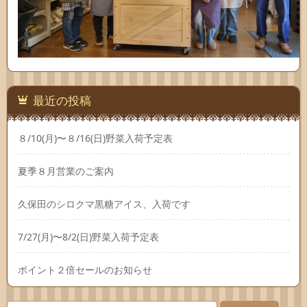
最近の投稿
８/10(月)〜８/16(日)野菜入荷予定表
夏季８月営業のご案内
久保田のシロクマ黒糖アイス、入荷です
7/27(月)〜8/2(日)野菜入荷予定表
ポイント２倍セールのお知らせ