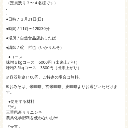
（定員残り３〜４名様です）
.
.
●日時 / ３月31日(日)
●時間 / 11時〜12時30分
●場所 / 自然食品店あしたば
●講師 / 碇 哲也（いかりみそ）
●コース
味噌５kgコース 6000円（出来上がり）
味噌2.5kgコース 3800円（出来上がり）
※容器別途1100円、ご持参の場合は無料。
※おみそは、米味噌、玄米味噌、麦味噌よりお選びいただけま
す。
●使用する材料
『米』
三重県産ササニシキ
農薬化学肥料を使わないお米
『大豆』