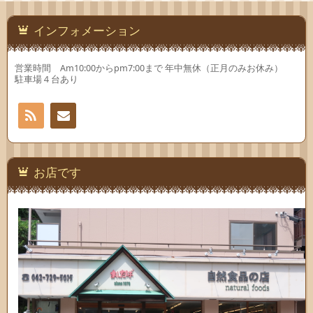
で
で
開
開
き
き
ま
ま
インフォメーション
す)
す)
営業時間 Am10:00からpm7:00まで 年中無休（正月のみお休み）
駐車場４台あり
RSS
お問
い合
お店です
わせ