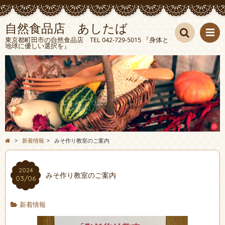
自然食品店 あしたば
東京都町田市の自然食品店 TEL 042-729-5015 『身体と
地球に優しい選択を』
検索
>
新着情報
>
みそ作り教室のご案内
2024
みそ作り教室のご案内
03/06
新着情報