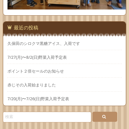
最近の投稿
久保田のシロクマ黒糖アイス、入荷です
7/27(月)〜8/2(日)野菜入荷予定表
ポイント２倍セールのお知らせ
赤じその入荷始まりました
7/20(月)〜7/26(日)野菜入荷予定表