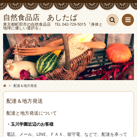
自然食品店 あしたば
東京都町田市の自然食品店 TEL 042-729-5015 『身体と
地球に優しい選択を』
検索
>
配達＆地方発送
配達＆地方発送
配達と地方発送について
・玉川学園近辺のお客様
電話、メール、LINE、ＦＡＸ、留守電、などで、配達を承って