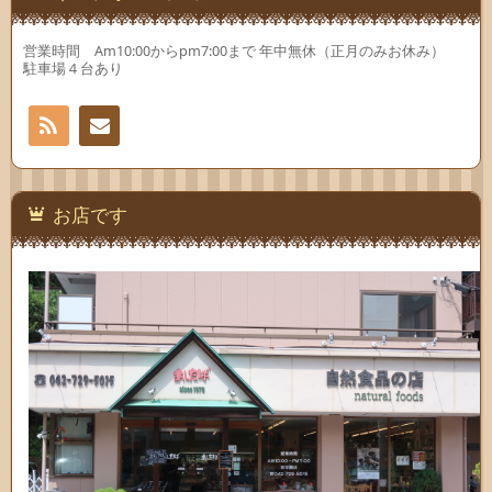
営業時間 Am10:00からpm7:00まで 年中無休（正月のみお休み）
駐車場４台あり
RSS
お問
い合
お店です
わせ