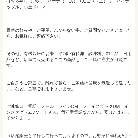
ぼちゃ4/1、しめじ、バナナ（１房）りんご（２玉）ミニパイナ
ップル、小玉メロン
.
.
.
野菜の好みや、ご要望、わからない事、ご質問などございました
ら、お気軽にご連絡下さい。
.
.
その他、有機栽培のお米、平飼い有精卵、調味料、加工品、日用
品など、店頭で販売する全ての商品も、ご一緒に注文が可能で
す。
.
.
ご自身やご家庭で。離れて暮らすご家族の健康を気遣って送りた
い、など、是非ご利用下さいませ。
.
.
ご連絡は、電話、メール、ラインDM、フェイスブックDM、イ
ンスタグラムDM、ＦＡＸ、留守番電話などから、受けたまわっ
ております。
.
.
（店舗販売と平行して行っておりますので、お野菜に値札が付い