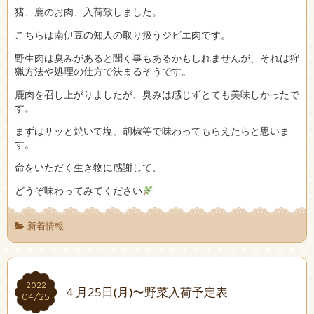
猪、鹿のお肉、入荷致しました。
こちらは南伊豆の知人の取り扱うジビエ肉です。
野生肉は臭みがあると聞く事もあるかもしれませんが、それは狩
猟方法や処理の仕方で決まるそうです。
鹿肉を召し上がりましたが、臭みは感じずとても美味しかったで
す。
まずはサッと焼いて塩、胡椒等で味わってもらえたらと思いま
す。
命をいただく生き物に感謝して、
どうぞ味わってみてください
新着情報
2022
2022
４月25日(月)〜野菜入荷予定表
04/25
04/25