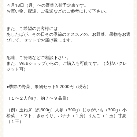
４月18日（月）〜の野菜入荷予定表です。
お買い物、配達、ご発送などのご参考にして下さい。
.
.
また、ご希望のお客様には、
あしたばが、その日その季節のオススメの、お野菜、果物をお選
びして、セットでお届け致します。
.
.
配達、ご発送などご相談下さい。
また、WEBショップからの、ご購入も可能です。（支払いクレ
ジット可）
.
.
●季節の野菜、果物セットS 2000円（税込）
.
（１〜２人向け、約７〜９品目）
.
（例）玉ねぎ（約300g）人参（300g）じゃがいも（300g）小
松菜、トマト、きゅうり、バナナ（１房）りんご（１玉）甘夏
（１玉）
.
.