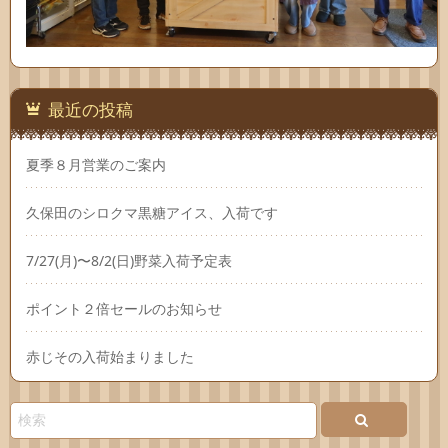
最近の投稿
夏季８月営業のご案内
久保田のシロクマ黒糖アイス、入荷です
7/27(月)〜8/2(日)野菜入荷予定表
ポイント２倍セールのお知らせ
赤じその入荷始まりました