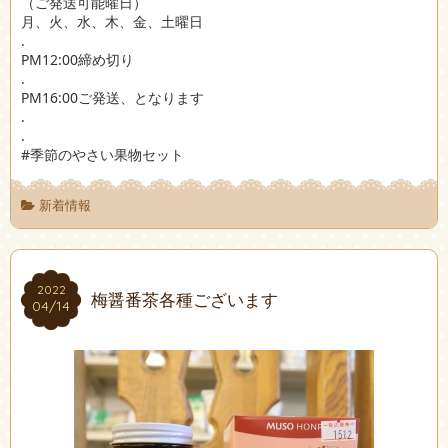
（ご発送可能曜日）
月、火、水、木、金、土曜日
.
PM12:00締め切り
.
PM16:00ご発送、となります
.
.
#季節のやさい果物セット
新着情報
2022
2022
梅醤番茶各種ございます
04/14
04/14