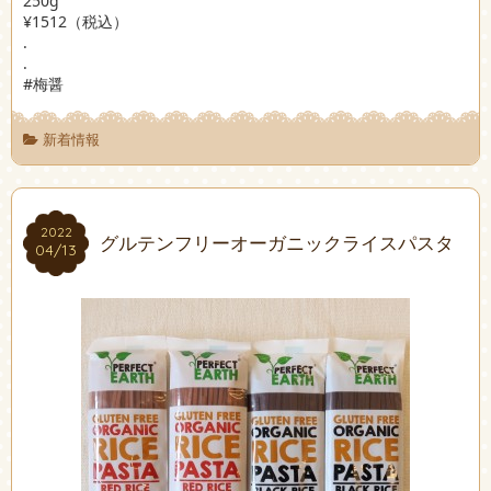
250g
¥1512（税込）
.
.
#梅醤
新着情報
2022
2022
グルテンフリーオーガニックライスパスタ
04/13
04/13