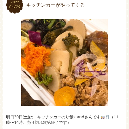
2022
2022
キッチンカーがやってくる
04/29
04/29
明日30日(土)は、キッチンカーのり飯standさんです
（11
時〜14時、売り切れ次第終了です）