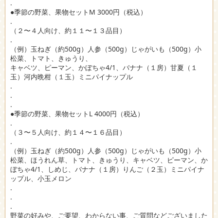
.
●季節の野菜、果物セットM 3000円（税込）
.
（２〜４人向け、約１１〜１３品目）
.
（例）玉ねぎ（約500g）人参（500g）じゃがいも（500g）小
松菜、トマト、きゅうり、
キャベツ、ピーマン、かぼちゃ4/1、バナナ（１房）甘夏（１
玉）河内晩柑（１玉）ミニパイナップル
.
.
.
●季節の野菜、果物セットL 4000円（税込）
.
（３〜５人向け、約１４〜１６品目）
.
（例）玉ねぎ（約500g）人参（500g）じゃがいも（500g）小
松菜、ほうれん草、トマト、きゅうり、キャベツ、ピーマン、か
ぼちゃ4/1、しめじ、バナナ（１房）りんご（２玉）ミニパイナ
ップル、小玉メロン
.
.
.
野菜の好みや、ご要望、わからない事、ご質問などございました