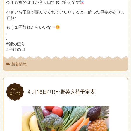
今年も鯉のぼりが入り口でお出迎えです
小さいお子様が喜んでくれていたりすると、飾った甲斐がありま
すね♪
もう１匹飾れたらいいな〜
.
.
#鯉のぼり
#子供の日
新着情報
2022
2022
４月18日(月)〜野菜入荷予定表
04/17
04/17