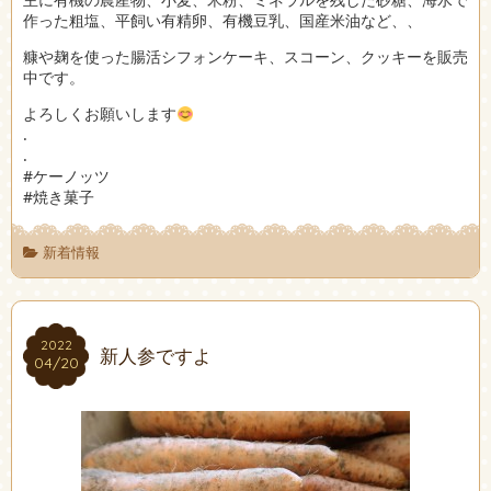
作った粗塩、平飼い有精卵、有機豆乳、国産米油など、、
糠や麹を使った腸活シフォンケーキ、スコーン、クッキーを販売
中です。
よろしくお願いします
.
.
#ケーノッツ
#焼き菓子
新着情報
2022
2022
新人参ですよ
04/20
04/20