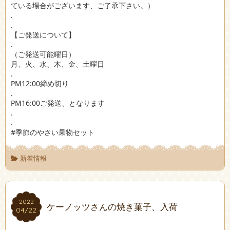
ている場合がございます、ご了承下さい。）
.
.
【ご発送について】
.
（ご発送可能曜日）
月、火、水、木、金、土曜日
.
PM12:00締め切り
.
PM16:00ご発送、となります
.
.
#季節のやさい果物セット
新着情報
2022
2022
ケーノッツさんの焼き菓子、入荷
04/22
04/22