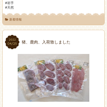
#岩手
#天然
新着情報
2022
2022
猪、鹿肉、入荷致しました
04/25
04/25