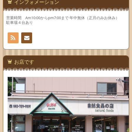
インフォメーション
営業時間 Am10:00からpm7:00まで 年中無休（正月のみお休み）
駐車場４台あり
RSS
お問
い合
お店です
わせ