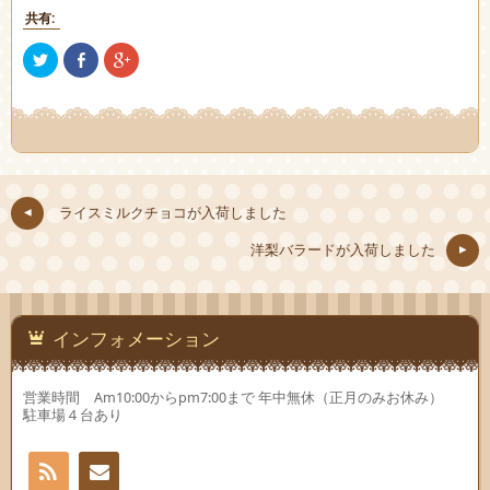
共有:
ク
Facebook
ク
リ
で
リ
ッ
共
ッ
ク
有
ク
し
(新
し
て
し
て
Twitter
い
Google+
で
ウ
で
共
ィ
共
有
ン
有
(新
ド
(新
し
ウ
し
ライスミルクチョコが入荷しました
い
で
い
ウ
開
ウ
ィ
き
ィ
洋梨バラードが入荷しました
ン
ま
ン
ド
す)
ド
ウ
ウ
で
で
開
開
き
き
ま
ま
インフォメーション
す)
す)
営業時間 Am10:00からpm7:00まで 年中無休（正月のみお休み）
駐車場４台あり
RSS