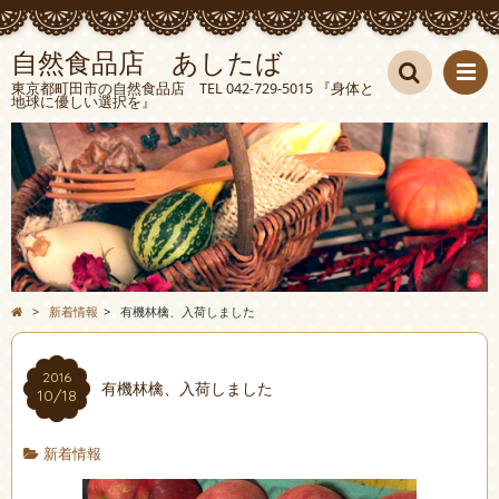
自然食品店 あしたば
東京都町田市の自然食品店 TEL 042-729-5015 『身体と
地球に優しい選択を』
検索
>
新着情報
>
有機林檎、入荷しました
2016
有機林檎、入荷しました
10/18
新着情報