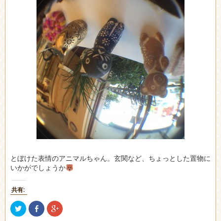
とぼけた表情のアニマルちゃん。玄関など、ちょっとした置物に
いかがでしょうか
共有:
ク
Facebook
ク
リ
で
リ
ッ
共
ッ