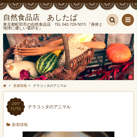
自然食品店 あしたば
東京都町田市の自然食品店 TEL 042-729-5015 『身体と
地球に優しい選択を』
検索
>
新着情報
>
テラコッタのアニマル
2017
テラコッタのアニマル
11/10
新着情報