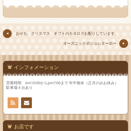
ク
有
ク
し
(新
し
て
し
て
Twitter
い
Google+
で
ウ
で
共
ィ
共
有
ン
有
(新
ド
(新
し
ウ
し
おせち、クリスマス、ギフトのカタログお配りしています。
い
で
い
ウ
開
ウ
ィ
き
ィ
オーガニックボジョレヌーボー
ン
ま
ン
ド
す)
ド
ウ
ウ
で
で
開
開
き
き
ま
ま
インフォメーション
す)
す)
営業時間 Am10:00からpm7:00まで 年中無休（正月のみお休み）
駐車場４台あり
RSS
お問
い合
お店です