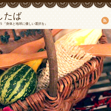
したば
5015 『身体と地球に優しい選択を』
RSS