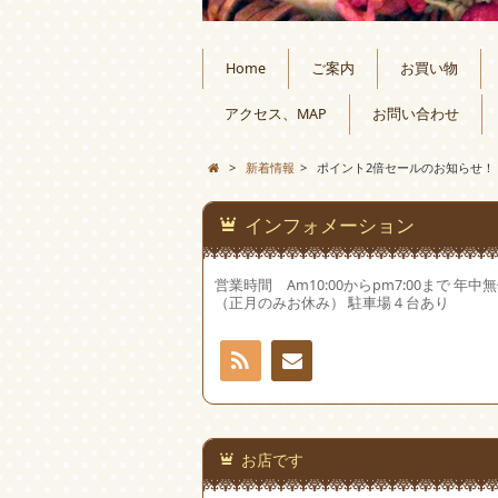
Home
ご案内
お買い物
アクセス、MAP
お問い合わせ
>
新着情報
>
ポイント2倍セールのお知らせ！
インフォメーション
営業時間 Am10:00からpm7:00まで 年中
（正月のみお休み） 駐車場４台あり
RSS
お問
い合
お店です
わせ