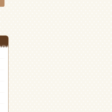
開
開
き
き
ま
ま
す)
す)