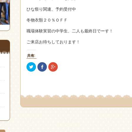
ひな祭り関連、予約受付中
冬物衣類２０％ＯＦＦ
職場体験実習の中学生、二人も最終日でーす！
ご来店お待ちしております！
共有:
ク
Facebook
ク
リ
で
リ
ッ
共
ッ
ク
有
ク
し
(新
し
て
し
て
Twitter
い
Google+
で
ウ
で
共
ィ
共
有
ン
有
(新
ド
(新
し
ウ
し
い
で
い
ウ
開
ウ
ィ
き
ィ
ン
ま
ン
ド
す)
ド
ウ
ウ
で
で