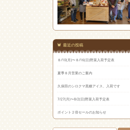
最近の投稿
８/10(月)〜８/16(日)野菜入荷予定表
夏季８月営業のご案内
久保田のシロクマ黒糖アイス、入荷です
7/27(月)〜8/2(日)野菜入荷予定表
ポイント２倍セールのお知らせ