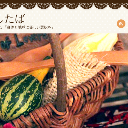
したば
5015 『身体と地球に優しい選択を』
RSS