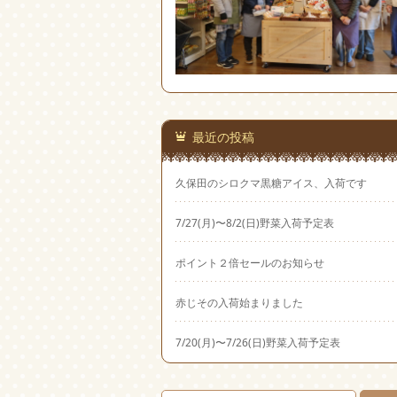
最近の投稿
久保田のシロクマ黒糖アイス、入荷です
7/27(月)〜8/2(日)野菜入荷予定表
ポイント２倍セールのお知らせ
赤じその入荷始まりました
7/20(月)〜7/26(日)野菜入荷予定表