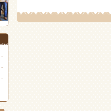
ッ
共
ッ
ク
有
ク
し
(新
し
て
し
て
Twitter
い
Google+
で
ウ
で
共
ィ
共
有
ン
有
(新
ド
(新
し
ウ
し
い
で
い
ウ
開
ウ
ィ
き
ィ
ン
ま
ン
ド
す)
ド
ウ
ウ
で
で
開
開
き
き
ま
ま
す)
す)