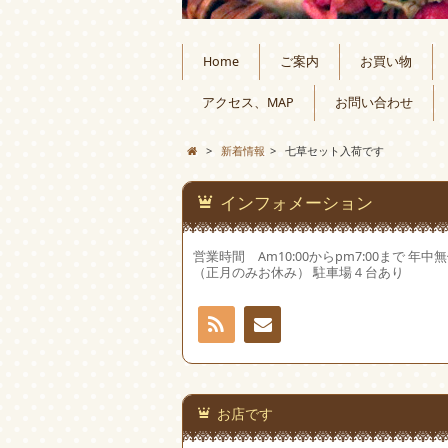
Home
ご案内
お買い物
アクセス、MAP
お問い合わせ
>
新着情報
>
七草セット入荷です
インフォメーション
営業時間 Am10:00からpm7:00まで 年中
（正月のみお休み） 駐車場４台あり
RSS
お問
い合
お店です
わせ