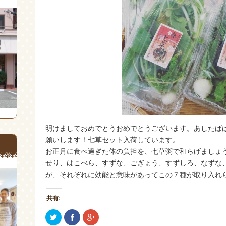
明けましておめでとうおめでとうございます。あしたば
願いします！七草セット入荷しています。
お正月に食べ過ぎた体の負担を、七草粥で和らげましょ
せり、はこべら、すずな、ごぎょう、すずしろ、なずな
が、それぞれに効能と意味があってこの７種が取り入れ
共有:
ク
Facebook
ク
リ
で
リ