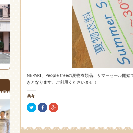
NEPARI、People treeの夏物衣類品、サマーセー
きとなります。ご利用くださいませ！
共有:
ク
Facebook
ク
リ
で
リ
ッ
共
ッ
ク
有
ク
し
(新
し
て
し
て
Twitter
い
Google+
で
ウ
で