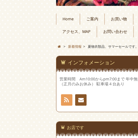
Home
ご案内
お買い物
アクセス、MAP
お問い合わせ
>
新着情報
>
夏物衣類品、サマーセールです
インフォメーション
営業時間 Am10:00からpm7:00まで 年中
（正月のみお休み） 駐車場４台あり
RSS
お問
い合
お店です
わせ