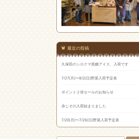
最近の投稿
久保田のシロクマ黒糖アイス、入荷です
7/27(月)〜8/2(日)野菜入荷予定表
ポイント２倍セールのお知らせ
赤じその入荷始まりました
7/20(月)〜7/26(日)野菜入荷予定表