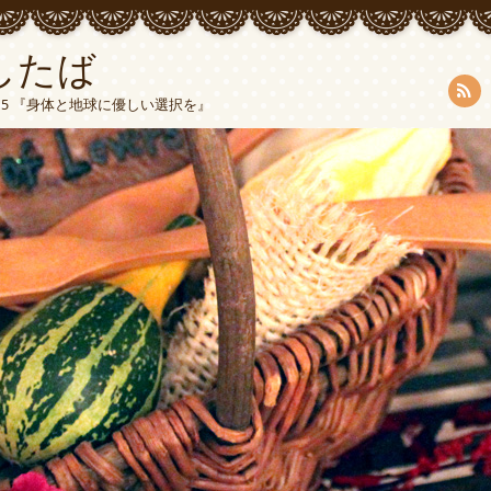
したば
5015 『身体と地球に優しい選択を』
RSS