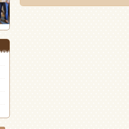
共
ィ
共
有
ン
有
(新
ド
(新
し
ウ
し
い
で
い
ウ
開
ウ
ィ
き
ィ
ン
ま
ン
ド
す)
ド
ウ
ウ
で
で
開
開
き
き
ま
ま
す)
す)