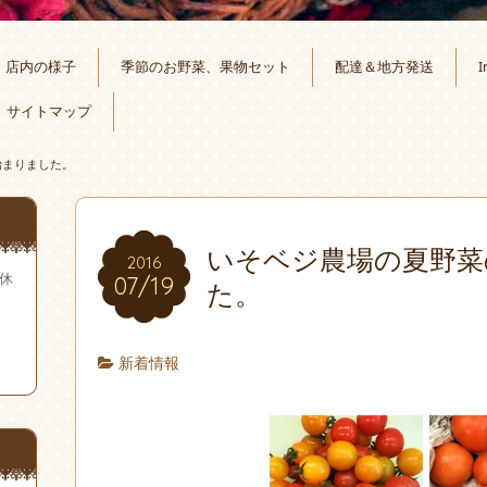
店内の様子
季節のお野菜、果物セット
配達＆地方発送
I
サイトマップ
始まりました。
いそベジ農場の夏野菜
2016
無休
07/19
た。
新着情報