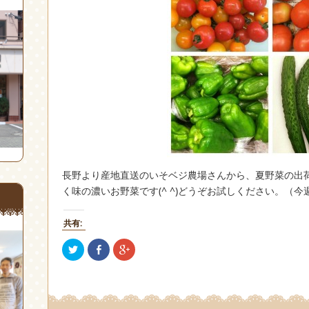
長野より産地直送のいそベジ農場さんから、夏野菜の出
く味の濃いお野菜です(^ ^)どうぞお試しください。（
共有:
ク
Facebook
ク
リ
で
リ
ッ
共
ッ
ク
有
ク
し
(新
し
て
し
て
Twitter
い
Google+
で
ウ
で