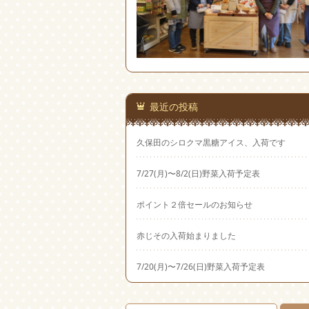
最近の投稿
久保田のシロクマ黒糖アイス、入荷です
7/27(月)〜8/2(日)野菜入荷予定表
ポイント２倍セールのお知らせ
赤じその入荷始まりました
7/20(月)〜7/26(日)野菜入荷予定表