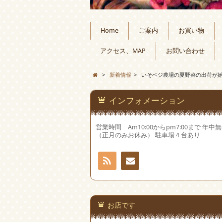
Home
ご案内
お買い物
アクセス、MAP
お問い合わせ
>
新着情報
>
いそベジ農場の夏野菜の出荷が
インフォメーション
営業時間 Am10:00からpm7:00まで 年中
（正月のみお休み） 駐車場４台あり
RSS
お問
い合
お店です
わせ