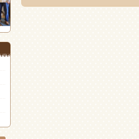
共
ィ
共
有
ン
有
(新
ド
(新
し
ウ
し
い
で
い
ウ
開
ウ
ィ
き
ィ
ン
ま
ン
ド
す)
ド
ウ
ウ
で
で
開
開
き
き
ま
ま
す)
す)