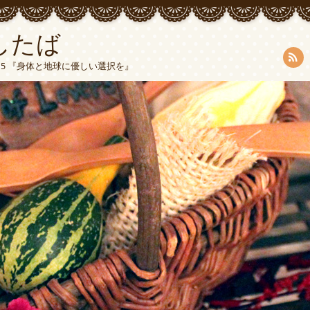
したば
5015 『身体と地球に優しい選択を』
RSS