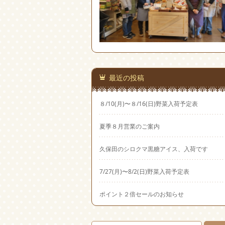
最近の投稿
８/10(月)〜８/16(日)野菜入荷予定表
夏季８月営業のご案内
久保田のシロクマ黒糖アイス、入荷です
7/27(月)〜8/2(日)野菜入荷予定表
ポイント２倍セールのお知らせ