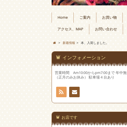
Home
ご案内
お買い物
アクセス、MAP
お問い合わせ
>
新着情報
>
本、入荷しました。
インフォメーション
営業時間 Am10:00からpm7:00まで 年中
（正月のみお休み） 駐車場４台あり
RSS
お問
い合
お店です
わせ