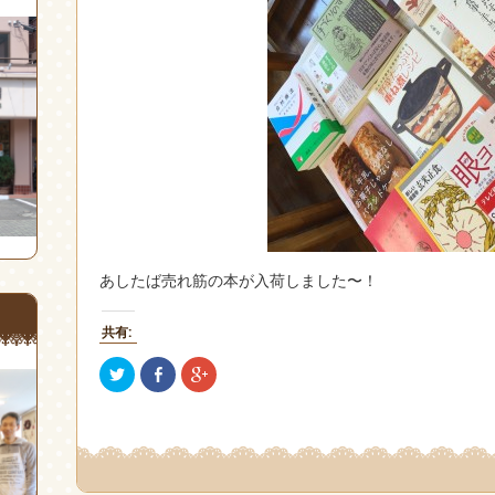
あしたば売れ筋の本が入荷しました〜！
共有:
ク
Facebook
ク
リ
で
リ
ッ
共
ッ
ク
有
ク
し
(新
し
て
し
て
Twitter
い
Google+
で
ウ
で
共
ィ
共
有
ン
有