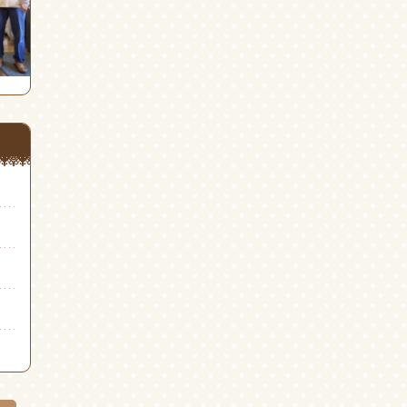
(新
ド
(新
し
ウ
し
い
で
い
ウ
開
ウ
ィ
き
ィ
ン
ま
ン
ド
す)
ド
ウ
ウ
で
で
開
開
き
き
ま
ま
す)
す)