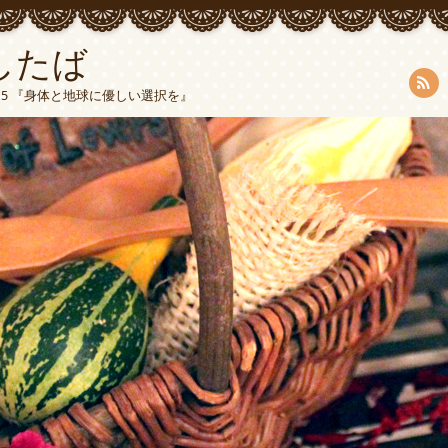
したば
5015 『身体と地球に優しい選択を』
RSS