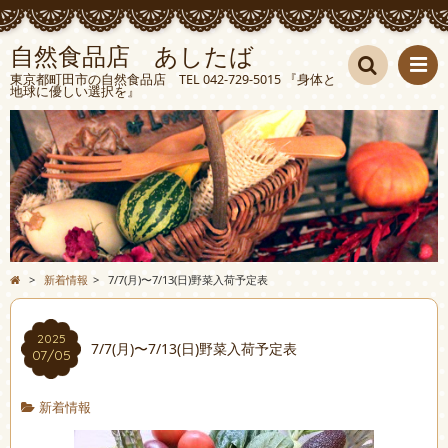
自然食品店 あしたば
東京都町田市の自然食品店 TEL 042-729-5015 『身体と
地球に優しい選択を』
検索
>
新着情報
>
7/7(月)〜7/13(日)野菜入荷予定表
2025
7/7(月)〜7/13(日)野菜入荷予定表
07/05
新着情報