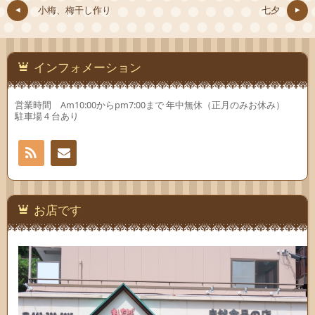
し
ウ
し
小梅、梅干し作り
七夕
い
で
い
ウ
開
ウ
ィ
き
ィ
ン
ま
ン
ド
す)
ド
ウ
ウ
で
で
インフォメーション
開
開
き
き
ま
ま
す)
す)
営業時間 Am10:00からpm7:00まで 年中無休（正月のみお休み）
駐車場４台あり
RSS
お問
い合
お店です
わせ