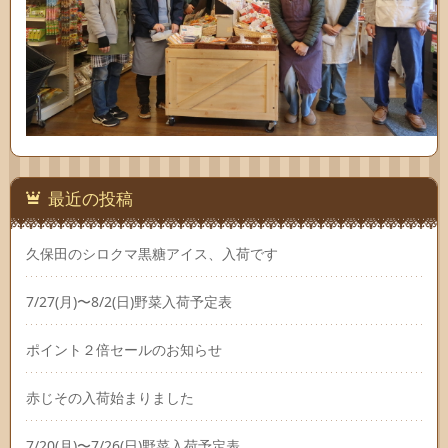
最近の投稿
久保田のシロクマ黒糖アイス、入荷です
7/27(月)〜8/2(日)野菜入荷予定表
ポイント２倍セールのお知らせ
赤じその入荷始まりました
7/20(月)〜7/26(日)野菜入荷予定表