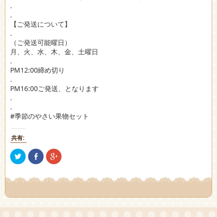
.
.
【ご発送について】
.
（ご発送可能曜日）
月、火、水、木、金、土曜日
.
PM12:00締め切り
.
PM16:00ご発送、となります
.
.
#季節のやさい果物セット
共有:
ク
Facebook
ク
リ
で
リ
ッ
共
ッ
ク
有
ク
し
(新
し
て
し
て
Twitter
い
Google+
で
ウ
で
共
ィ
共
有
ン
有
(新
ド
(新