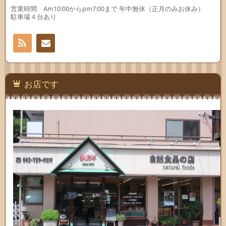
営業時間 Am10:00からpm7:00まで 年中無休（正月のみお休み）
駐車場４台あり
RSS
お問
い合
お店です
わせ