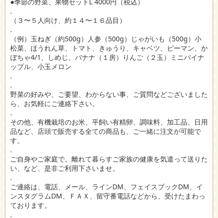
●季節の野菜、果物セットL 4000円（税込）
.
（３〜５人向け、約１４〜１６品目）
.
（例）玉ねぎ（約500g）人参（500g）じゃがいも（500g）小
松菜、ほうれん草、トマト、きゅうり、キャベツ、ピーマン、か
ぼちゃ4/1、しめじ、バナナ（１房）りんご（２玉）ミニパイナ
ップル、小玉メロン
.
.
野菜の好みや、ご要望、わからない事、ご質問などございました
ら、お気軽にご連絡下さい。
.
その他、有機栽培のお米、平飼い有精卵、調味料、加工品、日用
品など、店頭で販売する全ての商品も、ご一緒に注文が可能で
す。
.
ご自身やご家庭で。離れて暮らすご家族の健康を気遣って送りた
い、など、是非ご利用下さいませ。
.
ご連絡は、電話、メール、ラインDM、フェイスブックDM、イ
ンスタグラムDM、ＦＡＸ、留守番電話などから、受けたまわっ
ております。
.