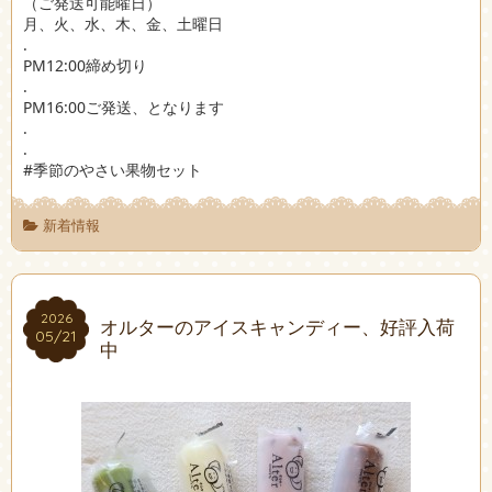
（ご発送可能曜日）
月、火、水、木、金、土曜日
.
PM12:00締め切り
.
PM16:00ご発送、となります
.
.
#季節のやさい果物セット
新着情報
2026
2026
オルターのアイスキャンディー、好評入荷
05/21
05/21
中