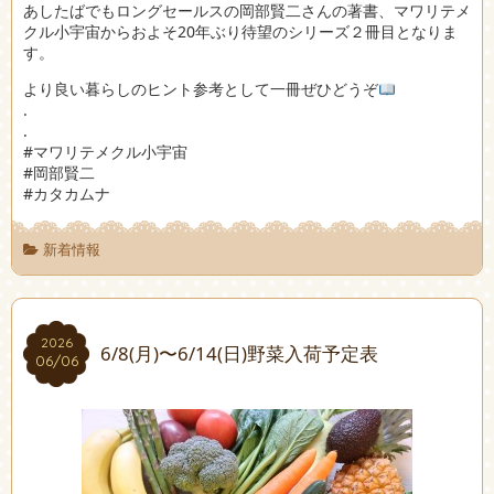
あしたばでもロングセールスの岡部賢二さんの著書、マワリテメ
クル小宇宙からおよそ20年ぶり待望のシリーズ２冊目となりま
す。
より良い暮らしのヒント参考として一冊ぜひどうぞ
.
.
#マワリテメクル小宇宙
#岡部賢二
#カタカムナ
新着情報
2026
2026
6/8(月)〜6/14(日)野菜入荷予定表
06/06
06/06