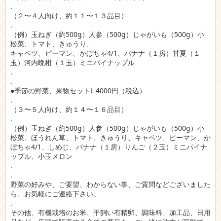
.
（２〜４人向け、約１１〜１３品目）
.
（例）玉ねぎ（約500g）人参（500g）じゃがいも（500g）小
松菜、トマト、きゅうり、
キャベツ、ピーマン、かぼちゃ4/1、バナナ（１房）甘夏（１
玉）河内晩柑（１玉）ミニパイナップル
.
.
●季節の野菜、果物セットL 4000円（税込）
.
（３〜５人向け、約１４〜１６品目）
.
（例）玉ねぎ（約500g）人参（500g）じゃがいも（500g）小
松菜、ほうれん草、トマト、きゅうり、キャベツ、ピーマン、か
ぼちゃ4/1、しめじ、バナナ（１房）りんご（２玉）ミニパイナ
ップル、小玉メロン
.
.
野菜の好みや、ご要望、わからない事、ご質問などございました
ら、お気軽にご連絡下さい。
.
その他、有機栽培のお米、平飼い有精卵、調味料、加工品、日用