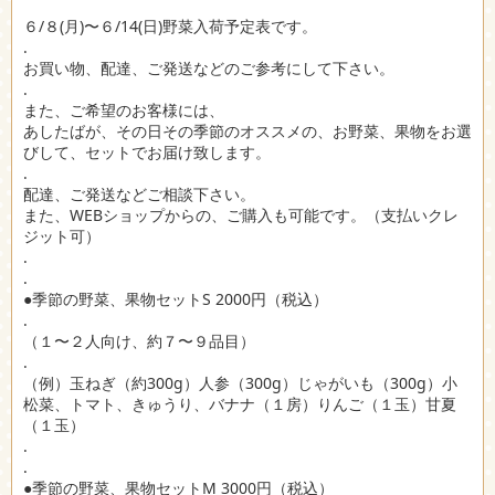
６/８(月)〜６/14(日)野菜入荷予定表です。
.
お買い物、配達、ご発送などのご参考にして下さい。
.
また、ご希望のお客様には、
あしたばが、その日その季節のオススメの、お野菜、果物をお選
びして、セットでお届け致します。
.
配達、ご発送などご相談下さい。
また、WEBショップからの、ご購入も可能です。（支払いクレ
ジット可）
.
.
●季節の野菜、果物セットS 2000円（税込）
.
（１〜２人向け、約７〜９品目）
.
（例）玉ねぎ（約300g）人参（300g）じゃがいも（300g）小
松菜、トマト、きゅうり、バナナ（１房）りんご（１玉）甘夏
（１玉）
.
.
●季節の野菜、果物セットM 3000円（税込）