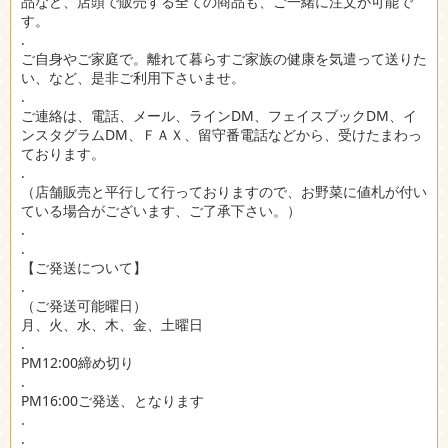
品など、店頭で販売する全ての商品も、ご一緒に注文が可能で
す。
.
ご自身やご家庭で。離れて暮らすご家族の健康を気遣って送りた
い、など、是非ご利用下さいませ。
.
ご連絡は、電話、メール、ラインDM、フェイスブックDM、イ
ンスタグラムDM、ＦＡＸ、留守番電話などから、受けたまわっ
ております。
.
（店舗販売と平行して行っておりますので、お野菜に値札が付い
ている場合がございます、ご了承下さい。）
.
.
【ご発送について】
.
（ご発送可能曜日）
月、火、水、木、金、土曜日
.
PM12:00締め切り
.
PM16:00ご発送、となります
.
.