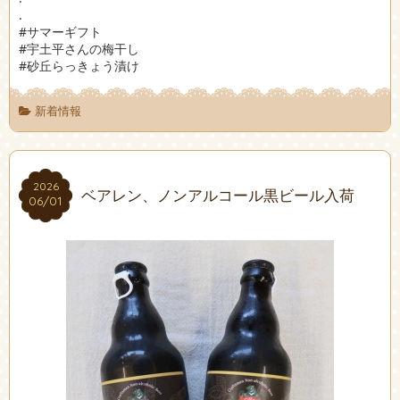
.
#サマーギフト
#宇土平さんの梅干し
#砂丘らっきょう漬け
新着情報
2026
2026
ベアレン、ノンアルコール黒ビール入荷
06/01
06/01