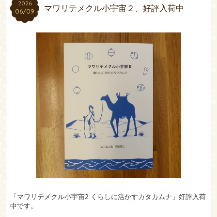
2026
2026
マワリテメクル小宇宙２、好評入荷中
06/09
06/09
「マワリテメクル小宇宙2 くらしに活かすカタカムナ」好評入荷
中です。