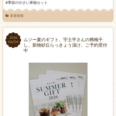
#季節のやさい果物セット
新着情報
2026
2026
ムソー夏のギフト、宇土平さんの樽梅干
06/04
06/04
し、新物砂丘らっきょう漬け、ご予約受付
中