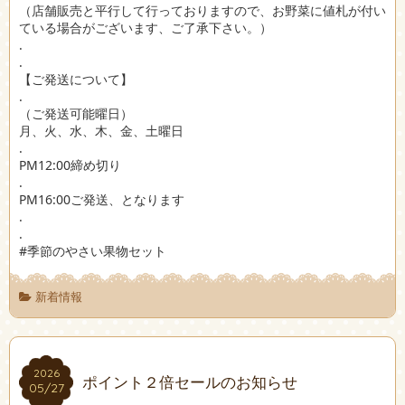
（店舗販売と平行して行っておりますので、お野菜に値札が付い
ている場合がございます、ご了承下さい。）
.
.
【ご発送について】
.
（ご発送可能曜日）
月、火、水、木、金、土曜日
.
PM12:00締め切り
.
PM16:00ご発送、となります
.
.
#季節のやさい果物セット
新着情報
2026
2026
ポイント２倍セールのお知らせ
05/27
05/27