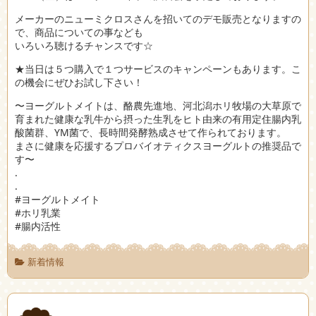
メーカーのニューミクロスさんを招いてのデモ販売となりますの
で、商品についての事なども
いろいろ聴けるチャンスです☆
★当日は５つ購入で１つサービスのキャンペーンもあります。こ
の機会にぜひお試し下さい！
〜ヨーグルトメイトは、酪農先進地、河北潟ホリ牧場の大草原で
育まれた健康な乳牛から摂った生乳をヒト由来の有用定住腸内乳
酸菌群、YM菌で、長時間発酵熟成させて作られております。
まさに健康を応援するプロバイオティクスヨーグルトの推奨品で
す〜
.
.
#ヨーグルトメイト
#ホリ乳業
#腸内活性
新着情報