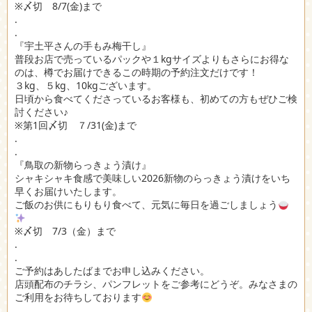
※〆切 8/7(金)まで
.
.
『宇土平さんの手もみ梅干し』
普段お店で売っているパックや１kgサイズよりもさらにお得な
のは、樽でお届けできるこの時期の予約注文だけです！
３kg、５kg、10kgございます。
日頃から食べてくださっているお客様も、初めての方もぜひご検
討ください♪
※第1回〆切 ７/31(金)まで
.
.
『鳥取の新物らっきょう漬け』
シャキシャキ食感で美味しい2026新物のらっきょう漬けをいち
早くお届けいたします。
ご飯のお供にもりもり食べて、元気に毎日を過ごしましょう
※〆切 7/3（金）まで
.
.
ご予約はあしたばまでお申し込みください。
店頭配布のチラシ、パンフレットをご参考にどうぞ。みなさまの
ご利用をお待ちしております
.