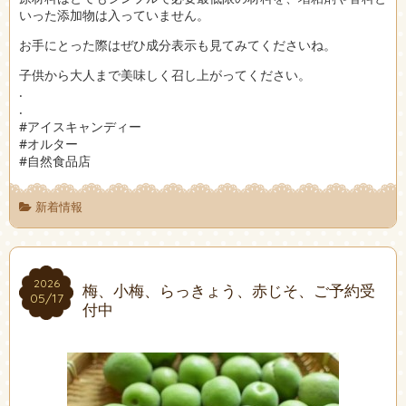
いった添加物は入っていません。
お手にとった際はぜひ成分表示も見てみてくださいね。
子供から大人まで美味しく召し上がってください。
.
.
#アイスキャンディー
#オルター
#自然食品店
新着情報
2026
2026
梅、小梅、らっきょう、赤じそ、ご予約受
05/17
05/17
付中