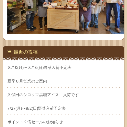
最近の投稿
８/10(月)〜８/16(日)野菜入荷予定表
夏季８月営業のご案内
久保田のシロクマ黒糖アイス、入荷です
7/27(月)〜8/2(日)野菜入荷予定表
ポイント２倍セールのお知らせ