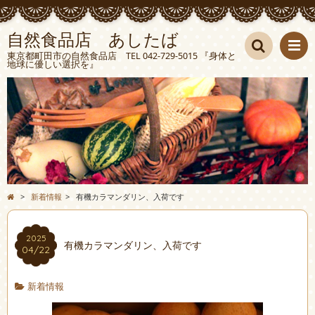
自然食品店 あしたば
東京都町田市の自然食品店 TEL 042-729-5015 『身体と
地球に優しい選択を』
検索
>
新着情報
>
有機カラマンダリン、入荷です
2025
有機カラマンダリン、入荷です
04/22
新着情報