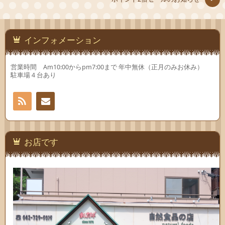
ン
ま
ン
ド
す)
ド
ウ
ウ
で
で
開
開
き
き
ま
ま
インフォメーション
す)
す)
営業時間 Am10:00からpm7:00まで 年中無休（正月のみお休み）
駐車場４台あり
RSS
お問
い合
お店です
わせ