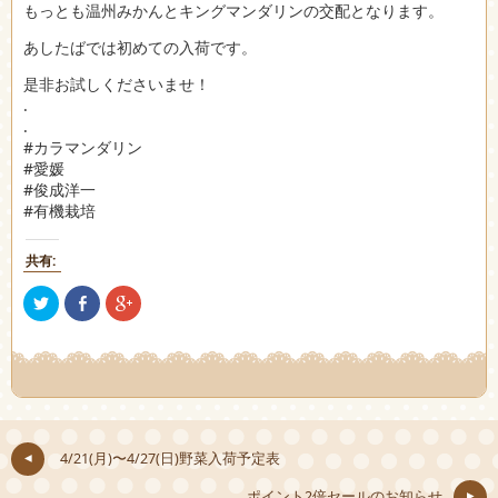
もっとも温州みかんとキングマンダリンの交配となります。
あしたばでは初めての入荷です。
是非お試しくださいませ！
.
.
#カラマンダリン
#愛媛
#俊成洋一
#有機栽培
共有:
ク
Facebook
ク
リ
で
リ
ッ
共
ッ
ク
有
ク
し
(新
し
て
し
て
Twitter
い
Google+
で
ウ
で
共
ィ
共
有
ン
有
(新
ド
(新
し
ウ
し
4/21(月)〜4/27(日)野菜入荷予定表
い
で
い
ウ
開
ウ
ィ
き
ィ
ポイント2倍セールのお知らせ