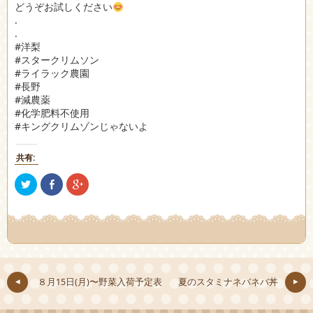
どうぞお試しください
.
.
#洋梨
#スタークリムソン
#ライラック農園
#長野
#減農薬
#化学肥料不使用
#キングクリムゾンじゃないよ
共有:
ク
Facebook
ク
リ
で
リ
ッ
共
ッ
ク
有
ク
し
(新
し
て
し
て
Twitter
い
Google+
で
ウ
で
共
ィ
共
有
ン
有
(新
ド
(新
し
ウ
し
８月15日(月)〜野菜入荷予定表
夏のスタミナネバネバ丼
い
で
い
ウ
開
ウ
ィ
き
ィ
ン
ま
ン