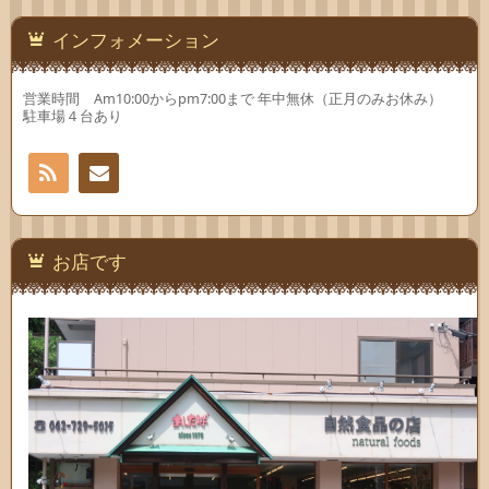
ド
す)
ド
ウ
ウ
で
で
インフォメーション
開
開
き
き
ま
ま
す)
す)
営業時間 Am10:00からpm7:00まで 年中無休（正月のみお休み）
駐車場４台あり
RSS
お問
い合
お店です
わせ