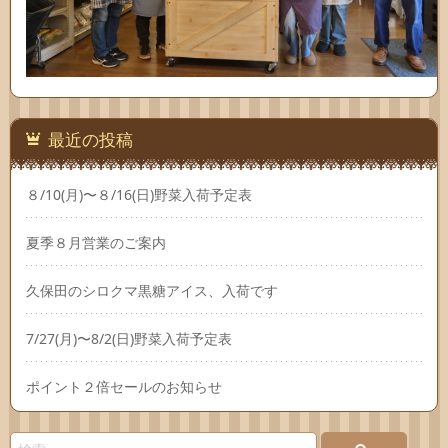
最近の投稿
８/10(月)〜８/16(日)野菜入荷予定表
夏季８月営業のご案内
久保田のシロクマ黒糖アイス、入荷です
7/27(月)〜8/2(日)野菜入荷予定表
ポイント２倍セールのお知らせ