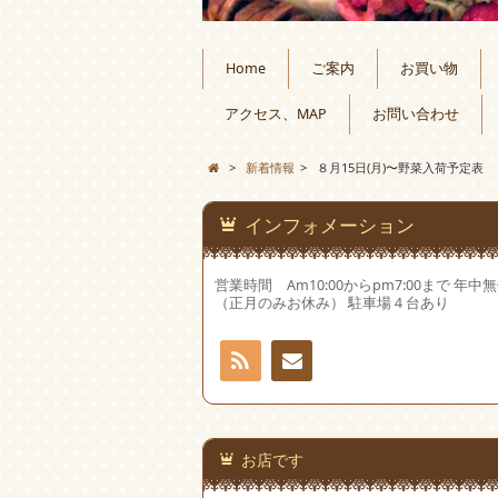
Home
ご案内
お買い物
アクセス、MAP
お問い合わせ
>
新着情報
>
８月15日(月)〜野菜入荷予定表
インフォメーション
営業時間 Am10:00からpm7:00まで 年中
（正月のみお休み） 駐車場４台あり
RSS
お問
い合
お店です
わせ