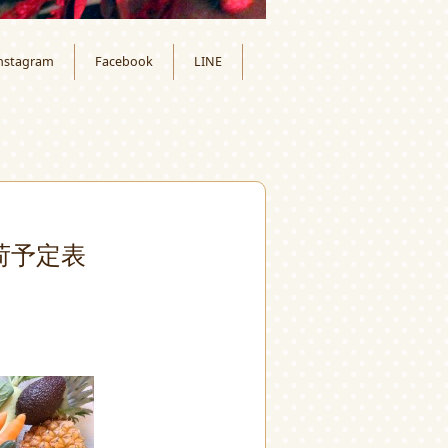
nstagram
Facebook
LINE
荷予定表