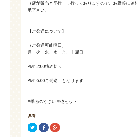
（店舗販売と平行して行っておりますので、お野菜に値
承下さい。）
.
.
【ご発送について】
.
（ご発送可能曜日）
月、火、水、木、金、土曜日
.
PM12:00締め切り
.
PM16:00ご発送、となります
.
.
#季節のやさい果物セット
共有:
ク
Facebook
ク
リ
で
リ
ッ
共
ッ