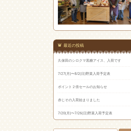
最近の投稿
久保田のシロクマ黒糖アイス、入荷です
7/27(月)〜8/2(日)野菜入荷予定表
ポイント２倍セールのお知らせ
赤じその入荷始まりました
7/20(月)〜7/26(日)野菜入荷予定表