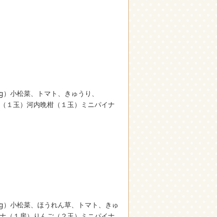
00g）小松菜、トマト、きゅうり、
夏（１玉）河内晩柑（１玉）ミニパイナ
00g）小松菜、ほうれん草、トマト、きゅ
ナナ（１房）りんご（２玉）ミニパイナ