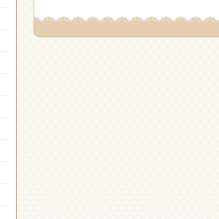
ク
有
ク
し
(新
し
て
し
て
Twitter
い
Google+
で
ウ
で
共
ィ
共
有
ン
有
(新
ド
(新
し
ウ
し
い
で
い
ウ
開
ウ
ィ
き
ィ
ン
ま
ン
ド
す)
ド
ウ
ウ
で
で
開
開
き
き
ま
ま
す)
す)