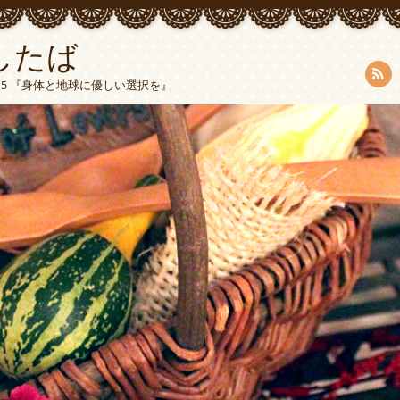
したば
5015 『身体と地球に優しい選択を』
RSS