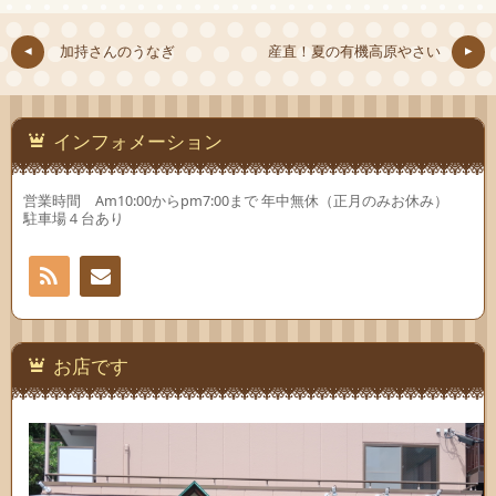
共
ィ
共
有
ン
有
(新
ド
(新
し
ウ
し
加持さんのうなぎ
産直！夏の有機高原やさい
い
で
い
ウ
開
ウ
ィ
き
ィ
ン
ま
ン
ド
す)
ド
ウ
ウ
で
で
インフォメーション
開
開
き
き
ま
ま
す)
す)
営業時間 Am10:00からpm7:00まで 年中無休（正月のみお休み）
駐車場４台あり
RSS
お問
い合
お店です
わせ