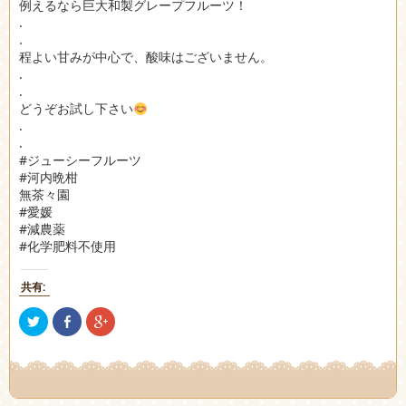
例えるなら巨大和製グレープフルーツ！
.
.
程よい甘みが中心で、酸味はございません。
.
.
どうぞお試し下さい
.
.
#ジューシーフルーツ
#河内晩柑
無茶々園
#愛媛
#減農薬
#化学肥料不使用
共有:
ク
Facebook
ク
リ
で
リ
ッ
共
ッ
ク
有
ク
し
(新
し
て
し
て
Twitter
い
Google+
で
ウ
で