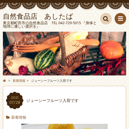
自然食品店 あしたば
東京都町田市の自然食品店 TEL 042-729-5015 『身体と
地球に優しい選択を』
検索
>
新着情報
>
ジューシーフルーツ入荷です
2021
ジューシーフルーツ入荷です
07/28
新着情報