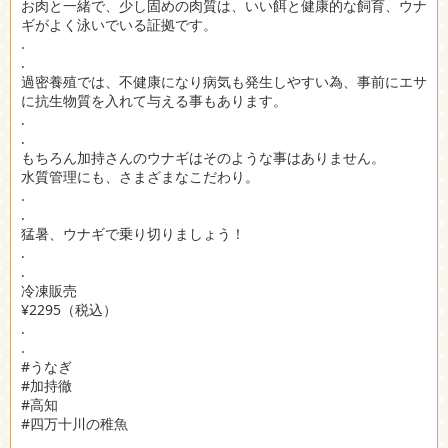
お肉と一緒で、少し固めの肉質は、いい餌と健康的な飼育、ウナ
ギがよく泳いでいる証拠です。
.
.
過密養殖では、不健康になり病気も発生しやすい為、事前にエサ
に抗生物質を入れて与える事もあります。
.
.
もちろん加持さんのウナギはそのような事はありません。
水質管理にも、さまざまなこだわり。
.
.
猛暑、ウナギで乗り切りましょう！
.
.
冷凍販売
¥2295（税込）
.
.
#うなぎ
#加持徹
#高知
#四万十川の稚魚