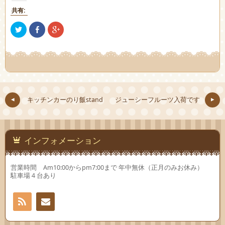
共有:
ク
Facebook
ク
リ
で
リ
ッ
共
ッ
ク
有
ク
し
(新
し
て
し
て
Twitter
い
Google+
で
ウ
で
共
ィ
共
有
ン
有
(新
ド
(新
し
ウ
し
キッチンカーのり飯stand
ジューシーフルーツ入荷です
い
で
い
ウ
開
ウ
ィ
き
ィ
ン
ま
ン
ド
す)
ド
ウ
ウ
で
で
インフォメーション
開
開
き
き
ま
ま
す)
す)
営業時間 Am10:00からpm7:00まで 年中無休（正月のみお休み）
駐車場４台あり
RSS
お問