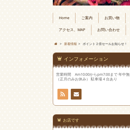
Home
ご案内
お買い物
アクセス、MAP
お問い合わせ
>
新着情報
>
ポイント２倍セールお知らせ！
インフォメーション
営業時間 Am10:00からpm7:00まで 年中
（正月のみお休み） 駐車場４台あり
RSS
お問
い合
お店です
わせ