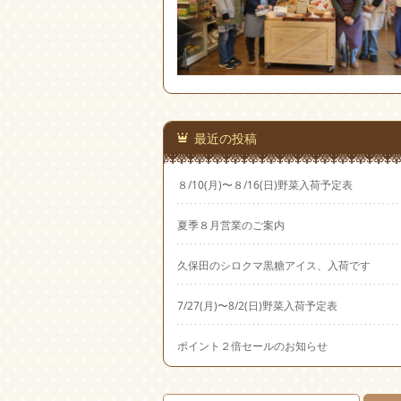
最近の投稿
８/10(月)〜８/16(日)野菜入荷予定表
夏季８月営業のご案内
久保田のシロクマ黒糖アイス、入荷です
7/27(月)〜8/2(日)野菜入荷予定表
ポイント２倍セールのお知らせ