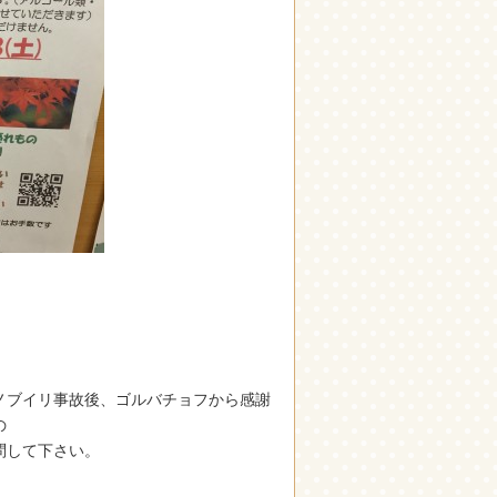
ノブイリ事故後、ゴルバチョフから感謝
の
問して下さい。