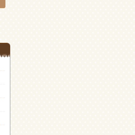
す)
す)