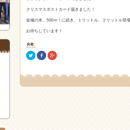
クリスマスポストカード届きました！
金城の水、500ｍｌに続き、１リットル、２リットル登
お待ちしています！
共有:
ク
Facebook
ク
リ
で
リ
ッ
共
ッ
ク
有
ク
し
(新
し
て
し
て
Twitter
い
Google+
で
ウ
で
共
ィ
共
有
ン
有
(新
ド
(新
し
ウ
し
い
で
い
ウ
開
ウ
ィ
き
ィ
ン
ま
ン
ド
す)
ド
ウ
ウ
で
で
開
開
き
き
ま
ま