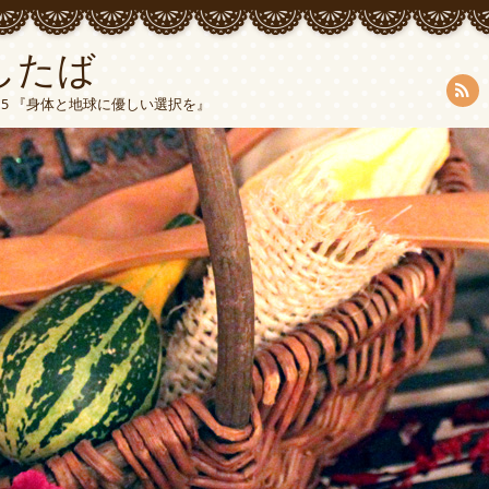
したば
5015 『身体と地球に優しい選択を』
RSS