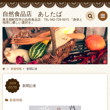
自然食品店 あしたば
東京都町田市の自然食品店 TEL 042-729-5015 『身体と
地球に優しい選択を』
検索
>
新着情報
>
新聞記者
2019
新聞記者
07/15
新着情報