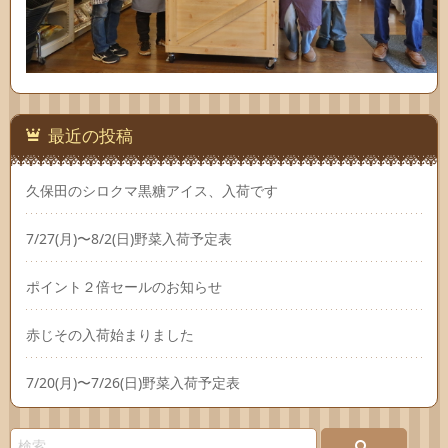
最近の投稿
久保田のシロクマ黒糖アイス、入荷です
7/27(月)〜8/2(日)野菜入荷予定表
ポイント２倍セールのお知らせ
赤じその入荷始まりました
7/20(月)〜7/26(日)野菜入荷予定表