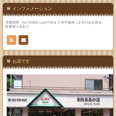
ド
す)
ド
ウ
ウ
で
で
インフォメーション
開
開
き
き
ま
ま
す)
す)
営業時間 Am10:00からpm7:00まで 年中無休（正月のみお休み）
駐車場４台あり
RSS
お問
い合
お店です
わせ