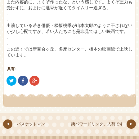
また内容的に、よくぞ作ったな、という感じです。よくぞ圧力も
受けずに、おまけに選挙が近くてタイムリー過ぎる。
.
.
出演している若き俳優・松坂桃季が山本太郎のように干されない
か少し心配ですが、若い人たちにも是非見てほしい映画です。
.
.
この近くでは新百合ヶ丘、多摩センター、橋本の映画館で上映し
ています。
共有:
ク
Facebook
ク
リ
で
リ
ッ
共
ッ
ク
有
ク
し
(新
し
て
し
て
Twitter
い
Google+
で
ウ
で
共
ィ
共
有
ン
有
(新
ド
(新
し
ウ
し
バスケットマン
麹パワードリンク、入荷です
い
で
い
ウ
開
ウ
ィ
き
ィ
ン
ま
ン